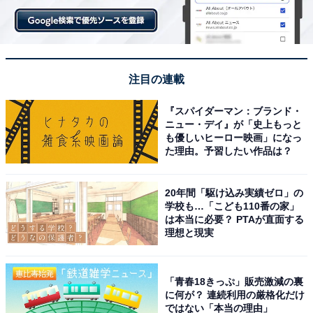
注目の連載
『スパイダーマン：ブランド・
ニュー・デイ』が「史上もっと
も優しいヒーロー映画」になっ
た理由。予習したい作品は？
『ザリガニの鳴くところ』での演技が絶賛されたデイジ
20年間「駆け込み実績ゼロ」の
学校も…「こども110番の家」
ー・エドガー＝ジョーンズが、影がありながらも芯のあ
は本当に必要？ PTAが直面する
る女性に、『トップガン マーヴェリック』でも強いイン
理想と現実
パクトがあったグレン・パウエルが「初めこそ最悪の印
象だったけど、徐々に好感度が爆上がりしていく」
「青春18きっぷ」販売激減の裏
YouTuberにハマりまくりで、その2人の関係性の変化に
に何が？ 連続利用の厳格化だけ
ではない「本当の理由」
もニヤニヤできるでしょう。「西部劇」的な荒野での冒