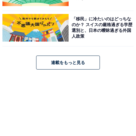
険や、あっと驚くスペクタクルを期待する人にも推薦し
ます。
「移民」に冷たいのはどっちな
のか？ スイスの厳格過ぎる学歴
選別と、日本の曖昧過ぎる外国
人政策
次ページ
3～1位までの作品を見る
連載をもっと見る