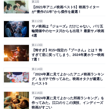
第1回
実際に本編を見ても2人が最高に魅力的です。どちらも
【2021年アニメ映画ベスト5】映画ライター
が“豊作の1年”から傑作を厳選！
クセが強いようで本質的にはいい人であることが会話の
端々から伝わってきますし、
初めこそ水と油のようで、
第112回
サメ映画は『ジョーズ』だけじゃない。パリ五
実は相性も抜群の2人
をずっと見ていたくなるでしょ
輪開催中のセーヌ川からも出現？ 最新サメ映画
う。
4選
第113回
【怖すぎ】R15+指定の『プーさん』とは？ 怖
すぎて逆に笑ってしまう、2024年夏ホラー映画
7選！
第114回
「2024年夏に見てよかったアニメ映画ランキン
グ」をガチで作ってみた。映画オタクが厳選し
たベスト5
第116回
「2024年夏に見てよかった邦画ランキング」を
作ってみた。江口のりこの演技、インディーズ
映画がすごい