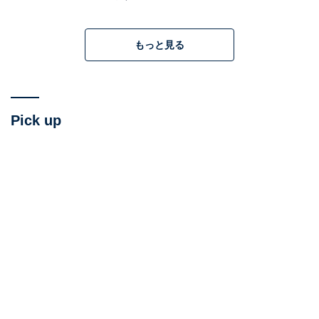
ラブコメディーだけでなく、クライマックスでのハラハ
ラするシチュエーションも面白く、あるポイントで猫が
もっと見る
大活躍する
「猫映画」
としても秀逸なのがたまりませ
ん。上映開始から約1カ月が経ち、現在公開中の劇場は
わずかですが、スクリーンに映える場面もあるので、間
に合う人はぜひ優先的に駆けつけてほしいです。なお、
Pick up
Apple TV＋で近日配信予定です。