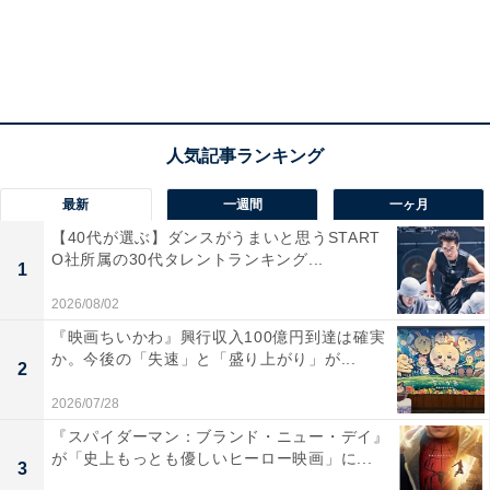
4位：『ツイスターズ』（8月1日より公開中）
最新
一週間
一ヶ月
【40代が選ぶ】ダンスがうまいと思うSTART
O社所属の30代タレントランキング...
1
2026/08/02
『映画ちいかわ』興行収入100億円到達は確実
か。今後の「失速」と「盛り上がり」が...
2
2026/07/28
『スパイダーマン：ブランド・ニュー・デイ』
見た目から分かりやすく竜巻を扱った災害パニック映画
が「史上もっとも優しいヒーロー映画」に...
3
であり、1996年の『ツイスター』へのオマージュもあり