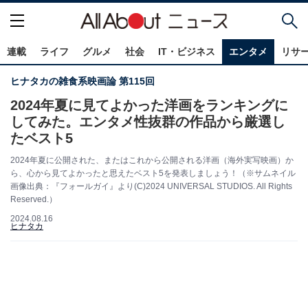
連載
ライフ
グルメ
社会
IT・ビジネス
エンタメ
リサ
ヒナタカの雑食系映画論 第115回
2024年夏に見てよかった洋画をランキングに
してみた。エンタメ性抜群の作品から厳選し
たベスト5
2024年夏に公開された、またはこれから公開される洋画（海外実写映画）か
ら、心から見てよかったと思えたベスト5を発表しましょう！（※サムネイル
画像出典：『フォールガイ』より(C)2024 UNIVERSAL STUDIOS. All Rights
Reserved.）
2024.08.16
ヒナタカ