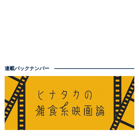
人類初の月面着陸における“うわさ”をモチーフとした作
品で、劇中で提示されるのは「フェイク映像を撮影す
る」という極秘ミッション。つまりは人類史を塗り替え
る出来事の裏にある陰謀がうごめく……のですが、
実際
連載バックナンバー
の作品の口当たりは「軽妙洒脱（しゃだつ）」という言
葉がふさわしいロマンティックコメディー
。クスクスと
笑いつつも、2人の主人公たちが惹かれ合う様を心から
応援できる、すてきな作品に仕上がっていました。
何より、平然とうそをついてしまうPRマーケティングの
プロにスカーレット・ヨハンソン、実直で真面目な
NASAの発射責任者にチャニング・テイタムという、2大
スターのキャスティングの時点で「勝って」いますし、