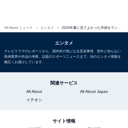
前の記事
次の記事
第114回
第116回
All About ニュース
エンタメ
2024年夏に見てよかった洋画をランキングにしてみた。エンタメ性抜群の作品から厳選したベスト5
「2024年夏に見てよかったアニ
「2024年夏に見てよかった邦画
メ映画ランキング」をガチで作
ランキング」を作ってみた。江
ってみた。映画オタクが厳選し
口のりこの演技、インディーズ
エンタメ
たベスト5
映画がすごい
テレビドラマのレポートから、国内外の気になる音楽事情、意外と知らない
映画業界や作品の考察、話題のスポーツニュースまで、旬のエンタメ情報を
幅広くお届けしています。
1
2
3
4
関連サービス
All About
All About Japan
イチオシ
サイト情報