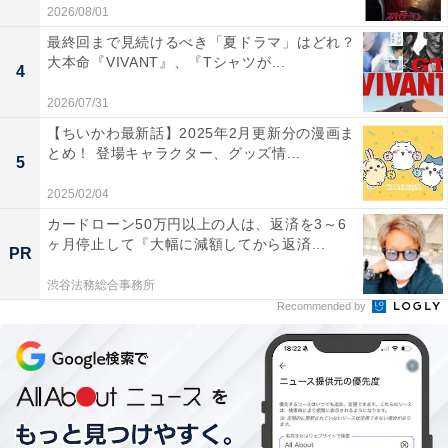
ますが、そちらと物語のつながりはほぼないので予備知
2026/08/01
識なく見ても全く問題なく楽しめるでしょう。
かつて
最終回まで見続けるべき「夏ドラマ」はどれ？
大本命『VIVANT』、『Tシャツが...
『木曜洋画劇場』（テレビ東京系）で放送された古き良
4
き娯楽映画にまた出会えたようなうれしさでいっぱいに
2026/07/31
なる
、しかも映画館で見てこその没入感と迫力をたっぷ
【ちいかわ最新話】2025年2月更新分の漫画ま
りと味わえる内容となっていました。
とめ！ 登場キャラクター、グッズ情...
5
2025/02/04
アトラクション的なハラハラするシチュエーションが主
カードローン50万円以上の人は、返済を3～6
体でありながら、ドラマ面も魅力的に仕上がっていま
ヶ月停止して『大幅に減額してから返済...
PR
す。主人公は悲しい過去を抱えながらも新たに竜巻に挑
渋谷法務総合事務所
む真面目な女性気象学者で、そのライバルとなるのは一
Recommended by
見すると軽薄そうなYouTuberのため、初めこそ「なんだ
よあいつ……」と思ってしまうものの、
徐々に「あれ？
この人ひょっとしていい人……？」な面が見えてくる過
程が面白い
のです。