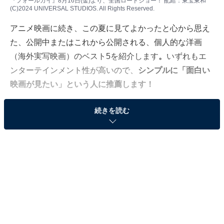
『フォールガイ』8月16日(金)より、全国ロードショー！ 配給：東宝東和
(C)2024 UNIVERSAL STUDIOS. All Rights Reserved.
アニメ映画
に続き、この夏に見てよかったと心から思え
た、公開中またはこれから公開される、個人的な洋画
（海外実写映画）のベスト5を紹介します
。
いずれもエ
ンターテインメント性が高いので、
シンプルに「面白い
映画が見たい」という人に推薦します！
続きを読む
5位：『フライ・ミー・トゥ・ザ・ムーン』（7月
19日より公開中）