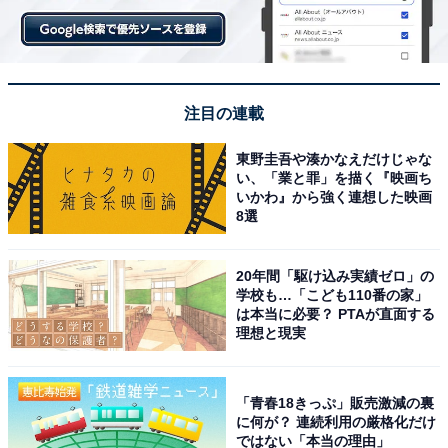
幸輝が主演を務めており、真面目な好青年であると共
に、少し憂いを感じさせる存在感も素晴らしかったで
す。中盤から終盤にかけての演出も巧みで、映画として
の表現の大胆さと工夫にも感動がありました。原作者の
注目の連載
seta自らが書き下ろして歌った主題歌と、槇原敬之が主
東野圭吾や湊かなえだけじゃな
人公の心情に寄り添った目線で歌詞を書いたと語るエン
い、「業と罪」を描く『映画ち
ディングテーマにも聞き入ってほしいです。
いかわ』から強く連想した映画
8選
次ページ
3～1位までの作品を見る
20年間「駆け込み実績ゼロ」の
学校も…「こども110番の家」
は本当に必要？ PTAが直面する
理想と現実
「青春18きっぷ」販売激減の裏
に何が？ 連続利用の厳格化だけ
ではない「本当の理由」