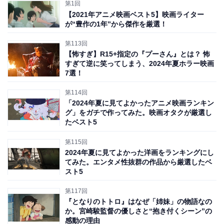
第1回
向かう」痛快さも備えています。
【2021年アニメ映画ベスト5】映画ライター
が“豊作の1年”から傑作を厳選！
それでいて、タッグを組む部長からは「手に入れた事実
第113回
には、公正な視点でメスを入れていく」といった真っ当
【怖すぎ】R15+指定の『プーさん』とは？ 怖
すぎて逆に笑ってしまう、2024年夏ホラー映画
な教えを受ける一方、「証拠をつかむまでは、ターゲッ
7選！
トに徹底的に食らいつき離さない」といった強引な取材
第114回
方針に危機感を覚え、そのやり口が時に「詐欺師に近
「2024年夏に見てよかったアニメ映画ランキン
い」とまで評されるなど、
ジャーナリズムをむやみやた
グ」をガチで作ってみた。映画オタクが厳選し
たベスト5
らに肯定せず、職業倫理的な問題を指摘するバランス
も
誠実に思えました。
第115回
2024年夏に見てよかった洋画をランキングにし
てみた。エンタメ性抜群の作品から厳選したベ
荒唐無稽ともいえるフィクションではある一方、原案と
スト5
なっているのは、日本大学藝術学部・映画学科に在籍中
第117回
だった高校生が、当時世間を騒がせていたアメフト界
『となりのトトロ』はなぜ「姉妹」の物語なの
の“悪質タックル問題”と、母校の不祥事から着想を得て
か。宮崎駿監督の優しさと“抱き付くシーン”の
感動の理由
作成した企画書だったのだそうです。若者が現実を見据