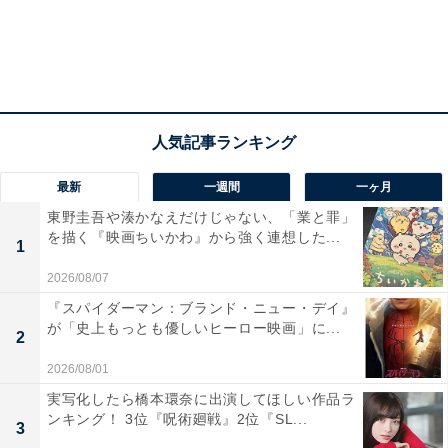
4位：『マンガ家、堀マモル』（8月30日より公
開）
最新
一週間
一ヶ月
東野圭吾や湊かなえだけじゃない、「業と罪」
を描く『映画ちいかわ』から強く連想した...
1
2026/08/07
『スパイダーマン：ブランド・ニュー・デイ』
が「史上もっとも優しいヒーロー映画」に...
シンガーソングライターのsetaが原作を務めた作品で、
2
新人賞を獲得するもののスランプに陥って描くものがな
2026/08/01
くなってしまった漫画家の前に、小学生、中学生、高校
実写化したら橋本環奈に出演してほしい作品ラ
生の3人の幽霊が現れ、「漫画を描かせてあげる」と告
ンキング！ 3位『呪術廻戦』2位『SL...
3
げられる物語です。その幽霊から語られる3つのエピソ