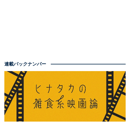
る！』（8月9日より公開中）
連載バックナンバー
主人公は憧れの作家を見つけるために新聞部へ潜入し、
見習い記者として活動する女子高生。内容はザ・エンタ
メで、「憧れの作家は誰？」というミステリー要素を前
提に、初めての仕事でコツをつかんだり戸惑ったりする
「仕事映画」
の魅力を備え、学園の理事長からの理不尽
な圧力を受けても反撃の道を探すという、「巨悪に立ち