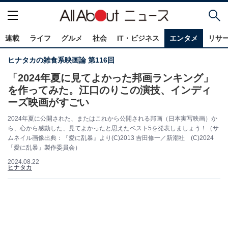
連載
ライフ
グルメ
社会
IT・ビジネス
エンタメ
リサ
ヒナタカの雑食系映画論 第116回
「2024年夏に見てよかった邦画ランキング」
を作ってみた。江口のりこの演技、インディ
ーズ映画がすごい
2024年夏に公開された、またはこれから公開される邦画（日本実写映画）か
ら、心から感動した、見てよかったと思えたベスト5を発表しましょう！（サ
ムネイル画像出典：『愛に乱暴』より(C)2013 吉田修一／新潮社 (C)2024
「愛に乱暴」製作委員会）
2024.08.22
ヒナタカ