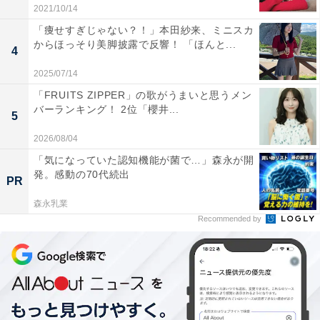
2021/10/14
ードが愛おしいですし、それぞれの過去にあるモヤモヤ
「痩せすぎじゃない？！」本田紗来、ミニスカ
や後悔を漫画で表現し、「癒していく」ような優しさ
からほっそり美脚披露で反響！ 「ほんと...
4
が、さらに大きな物語につながっていく様にとてつもな
2025/07/14
い魅力を感じました。
「FRUITS ZIPPER」の歌がうまいと思うメン
バーランキング！ 2位「櫻井...
漫画家を主人公としていて、さらに「かつて一緒に漫画
5
を描いていた大切な人」に思いをはせる姿などから、現
2026/08/04
在も公開中の
『ルックバック』
を連想する人も多いかも
「気になっていた認知機能が菌で…」森永が開
発。感動の70代続出
しれませんが、本編における
「創作に込められた意志
PR
（意思）」を肯定する物語を踏まえれば、「もう1つの
森永乳業
『ルックバック』だ！」とさえ思えました
。もちろん偶
Recommended by
然の一致なのでしょうが、創作物を生み出す人の尊さを
真摯（しんし）に示した作品が、連続して世に送り出さ
れたことそのものが、とてもうれしく思えます。
ドラマ『君の花になる』（TBS系）で人気を博した山下