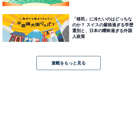
「移民」に冷たいのはどっちな
のか？ スイスの厳格過ぎる学歴
選別と、日本の曖昧過ぎる外国
人政策
前の記事
次の記事
連載をもっと見る
第115回
第117回
2024年夏に見てよかった洋画を
『となりのトトロ』はなぜ「姉
ランキングにしてみた。エンタ
妹」の物語なのか。宮崎駿監督
メ性抜群の作品から厳選したベ
の優しさと“抱き付くシーン”の
スト5
感動の理由
1
2
3
4