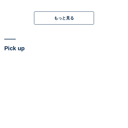
えて、確かな意志を持ち奔走する記者へのリスペクトを
掲げた物語を提示したという事実にも、尊さを感じま
もっと見る
す。
Pick up