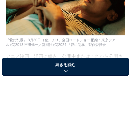
『愛に乱暴』 8月30日（金）より、全国ロードショー 配給：東京テアト
ル (C)2013 吉田修一／新潮社 (C)2024 「愛に乱暴」製作委員会
アニメ映画
、
洋画
に続き、公開中またはこれから公開さ
れる、2024年夏に見てよかった邦画（日本実写映画）ラ
続きを読む
ンキングから、トップ5の作品を紹介します！
ホラー映画7選で紹介した『Chime』（公開中）と『サユ
リ』（8月23日公開）
も年間ベスト級の傑作ですので、そちらもぜひ併せてチ
ェックを！
5位：『新米記者トロッ子 私がやらねば誰がや