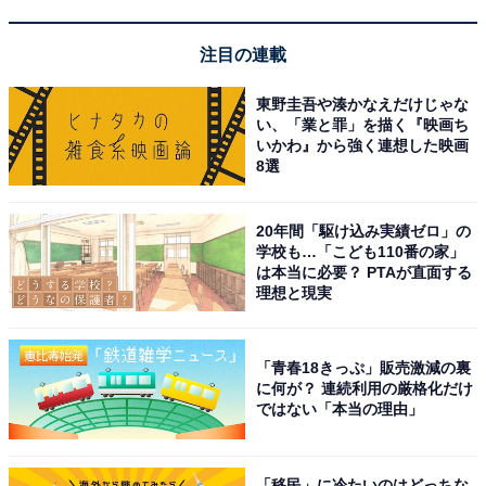
注目の連載
東野圭吾や湊かなえだけじゃな
い、「業と罪」を描く『映画ち
いかわ』から強く連想した映画
8選
20年間「駆け込み実績ゼロ」の
学校も…「こども110番の家」
は本当に必要？ PTAが直面する
理想と現実
「青春18きっぷ」販売激減の裏
に何が？ 連続利用の厳格化だけ
ではない「本当の理由」
「移民」に冷たいのはどっちな