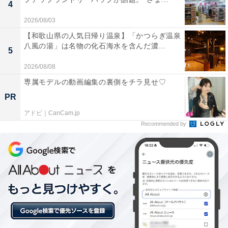
4
2026/08/03
【和歌山県の人気日帰り温泉】「かつらぎ温泉
八風の湯」は名物の化石海水を含んだ濃...
5
2026/08/08
専属モデルの動画編集の裏側をチラ見せ♡
PR
アドビ｜CanCam.jp
Recommended by