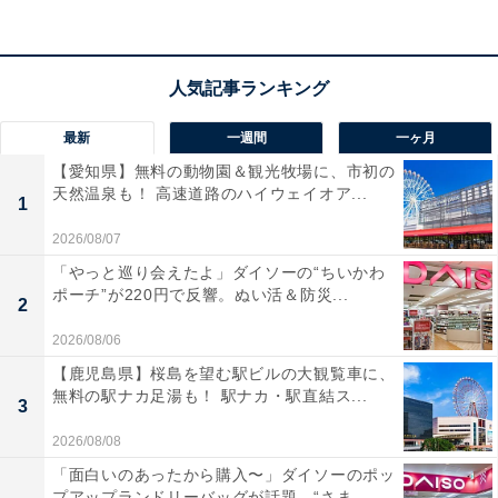
最新
一週間
一ヶ月
【愛知県】無料の動物園＆観光牧場に、市初の
天然温泉も！ 高速道路のハイウェイオア...
1
2026/08/07
「やっと巡り会えたよ」ダイソーの“ちいかわ
ポーチ”が220円で反響。ぬい活＆防災...
2
2026/08/06
【鹿児島県】桜島を望む駅ビルの大観覧車に、
無料の駅ナカ足湯も！ 駅ナカ・駅直結ス...
3
2026/08/08
「面白いのあったから購入〜」ダイソーのポッ
プアップランドリーバッグが話題。“さま...