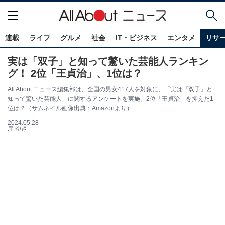
連載
ライフ
グルメ
社会
IT・ビジネス
エンタメ
リサ
実は「双子」と知って驚いた芸能人ランキン
グ！ 2位「王貞治」、1位は？
All About ニュース編集部は、全国の男女417人を対象に、「実は『双子』と
知って驚いた芸能人」に関するアンケートを実施。2位「王貞治」を抑えた1
位は？（サムネイル画像出典：Amazonより）
2024.05.28
岸 ゆき