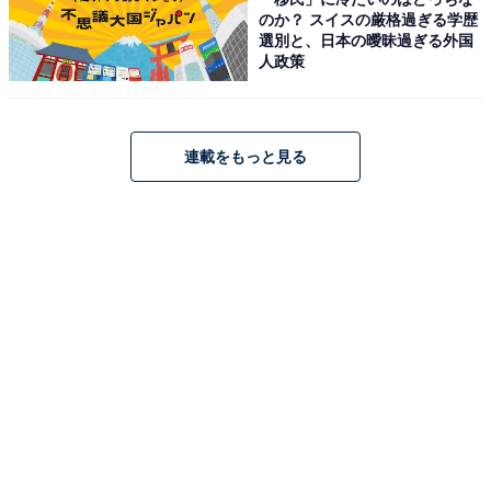
のか？ スイスの厳格過ぎる学歴
選別と、日本の曖昧過ぎる外国
人政策
連載をもっと見る