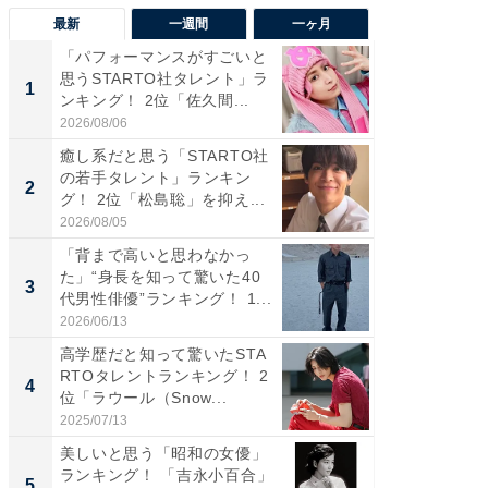
最新
一週間
一ヶ月
「パフォーマンスがすごいと
「癒し系
思うSTARTO社タレント」ラ
タレント
1
1
ンキング！ 2位「佐久間...
「井ノ原
2026/08/06
2026/08/0
癒し系だと思う「STARTO社
癒し系だ
の若手タレント」ランキン
の若手
2
2
グ！ 2位「松島聡」を抑え...
グ！ 2
2026/08/05
2026/08/0
「背まで高いと思わなかっ
ギャップ
た」“身長を知って驚いた40
RTO社
3
3
代男性俳優”ランキング！ 1...
キング！
2026/06/13
2026/08/0
高学歴だと知って驚いたSTA
「世界で
RTOタレントランキング！ 2
ARTO
4
4
位「ラウール（Snow...
グ！ 2
2025/07/13
2026/08/0
美しいと思う「昭和の女優」
身長を知
ランキング！ 「吉永小百合」
性俳優」
5
5