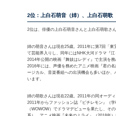
2位：上白石萌音（姉）、上白石萌歌
2位は、俳優の上白石萌音さんと上白石萌歌さ
姉の萌音さんは現在25歳。2011年に第7回
て芸能界入りし、同年にはNHK大河ドラマ『
2014年公開の映画『舞妓はレディ』で主演を
2016年には、声優を務めたアニメ映画『君の
ージカル、音楽番組への出演機会も多いほか、
います。
姉の萌歌さんは現在22歳。2011年の同オー
2011年からファッション誌『ピチレモン』（学
（WOWOW）でドラマデビューを果たし、その後
系）、アニメ映画『未来のミライ』（2018年）