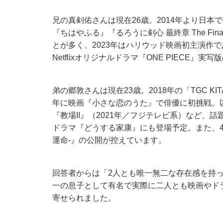
兄の真剣佑さんは現在26歳。2014年より日
『ちはやふる』『るろうに剣心 最終章 The F
とが多く、2023年はハリウッド映画初主演作
Netflixオリジナルドラマ『ONE PIECE』
弟の郷敦さんは現在23歳。2018年の「TGC KIT
年に映画『小さな恋のうた』で俳優に初挑戦。以
『教場II』（2021年／フジテレビ系）など、話
ドラマ『どうする家康』にも登場予定。また、4
運命-』の公開が控えています。
回答者からは「2人とも唯一無二な存在感を持っ
一の息子として有名で実際に二人とも映画やド
寄せられました。