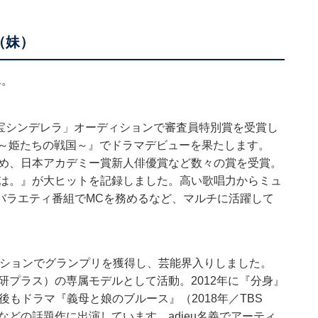
（妹）
ん。
「東宝シンデレラ」オーディションで審査員特別賞を受賞し
江～姫たちの戦国～』でドラマデビューを果たします。
務め、日本アカデミー賞新人俳優賞など数々の賞を受賞。
名は。』が大ヒットを記録しました。高い歌唱力からミュ
バラエティ番組でMCを務めるなど、マルチに活躍して
ディションでグランプリを獲得し、芸能界入りしました。
研プラス）の専属モデルとして活動。2012年に『分身』
もドラマ『義母と娘のブルース』（2018年／TBS
などの話題作に出演しています。adieu名義でアーティ