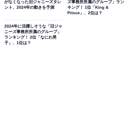
がなくなった旧ジャニーズタレ
ズ事務所所属のグループ」ラン
ント、2024年の動きを予測
キング！ 1位「King &
Prince」、2位は？
2024年に活躍しそうな「旧ジャ
ニーズ事務所所属のグループ」
ランキング！ 2位「なにわ男
子」、1位は？
A post shared by Aぇ! group (@aegroup_official_0515)
まず、メンバーを紹介する前に、「Aぇ! group」のデビ
ューまでの仕事をざっと振り返りたいと思います。
関西ジャニーズJr.のユニットとして誕生した後は、舞台
や全国ツアーなどを実施してファンを拡大。特に地元で
ある関西での人気が高く、今回のCDデビューを発表した
のも、2024年3月16日に大阪・京セラドームで開催され