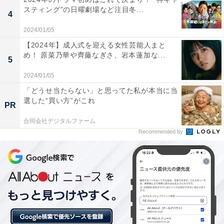
クションやお約束などバラエティスキルも抜群。デビュ
スティング”の日曜劇場など注目冬...
4
ーをキッカケに、全国区の番組でも人気が出る可能性が
2024/01/05
高く、大ブレークの予感がしています。
【2024年】成人式を迎える女性芸能人まと
め！ 原菜乃華や齊藤なぎさ、岩本蓮加な...
5
2024/01/05
「どうせ当たらない」と思ってた私が本当に当
選した“買い方”がこれ
PR
合同会社デジタルファーム
Recommended by
【正門良規】オールマイティに活躍する芸達者