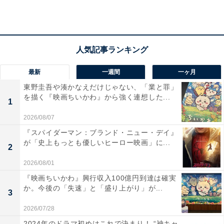
た単独公演『Aぇ! group Aッ倒的ファン大感謝祭 in 京セ
ラドーム大阪 ～みんなホンマにありがとう～』でした。
デビュー前のアイドルグループが京セラドームで単独公
演を行えるのが驚きですが、この公演でも超満員のお客
最新
一週間
一ヶ月
さんをパフォーマンスやトークで盛り上げていました。
東野圭吾や湊かなえだけじゃない、「業と罪」
を描く『映画ちいかわ』から強く連想した...
1
そんな「Aぇ! group」ですが、バラエティ力が高いのも
2026/08/07
魅力。これまで、『ドデスカ！』（メ〜テレ）、『A
『スパイダーマン：ブランド・ニュー・デイ』
ぇ!!!!!!ゐこ』（MBS）をはじめ、草間さんは『ザ！鉄
が「史上もっとも優しいヒーロー映画」に...
2
腕！DASH!!』 (日本テレビ系)でもおなじみ。また、デビ
ューに合わせ、グループで出演するバラエティ番組『あ
2026/08/01
っちこっちAぇ!』（ABCテレビ）もスタートしていま
『映画ちいかわ』興行収入100億円到達は確実
か。今後の「失速」と「盛り上がり」が...
す。
3
2026/07/28
関西出身者らしくどのメンバーもトーク力が高く、リア
2024年のドラマ初めはこれで決まり！ “神キャ