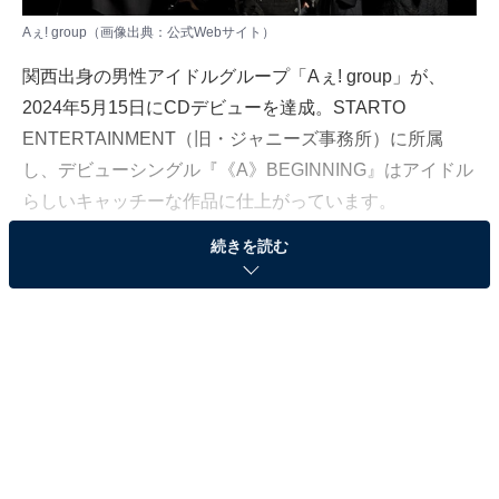
Aぇ! group（画像出典：
公式Webサイト
）​​​​​
関西出身の男性アイドルグループ「Aぇ! group」が、
2024年5月15日にCDデビューを達成。STARTO
ENTERTAINMENT（旧・ジャニーズ事務所）に所属
し、デビューシングル『《A》BEGINNING』はアイドル
らしいキャッチーな作品に仕上がっています。
続きを読む
メンバーは、正門良規さん、末澤誠也さん、草間リチャ
ード敬太さん、小島健さん、佐野晶哉さんの5人。関西
ジャニーズJr.（現・関西ジュニア）のユニットとして誕
生し、関西を中心にテレビやラジオで活躍する、人気が
高いグループです。
今回、デビューを記念して各メンバーの魅力を再確認
し、今後ブレーク間違いなしの「Aぇ! group」に迫って