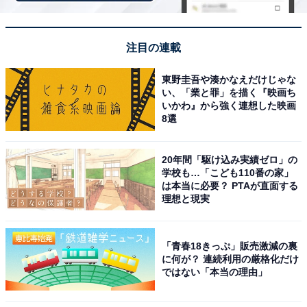
ではここから、各メンバーの魅力を紹介します。まず
注目の連載
は、正門良規さんです。
東野圭吾や湊かなえだけじゃな
い、「業と罪」を描く『映画ち
いかわ』から強く連想した映画
8選
20年間「駆け込み実績ゼロ」の
学校も…「こども110番の家」
は本当に必要？ PTAが直面する
理想と現実
「青春18きっぷ」販売激減の裏
に何が？ 連続利用の厳格化だけ
ではない「本当の理由」
View this post on Instagram