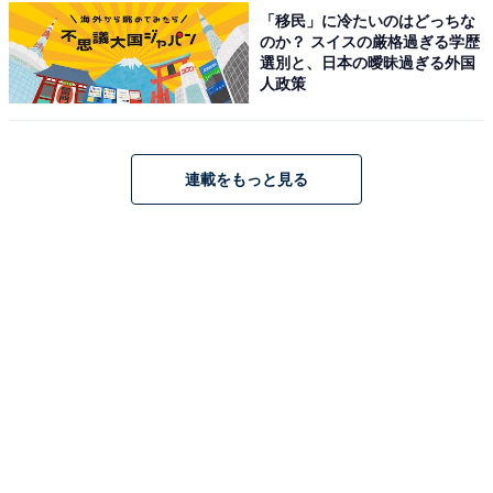
「移民」に冷たいのはどっちな
のか？ スイスの厳格過ぎる学歴
選別と、日本の曖昧過ぎる外国
人政策
連載をもっと見る
A post shared by Aぇ! group (@aegroup_official_0515)
正門さんといえば、俳優としてNHKの連続テレビ小説
『スカーレット』に鮫島正幸役で出演し注目を集めまし
た。お調子者として描かれる鮫島を丁寧に演じ、俳優と
してのポテンシャルの高さを見せます。その後、『和田
家の男たち』（テレビ朝日系）にも出演し、事務所の大
先輩・相葉雅紀さんと共演しました。