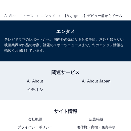
All About ニュース
エンタメ
【Aぇ! group】デビュー前からドーム公演で超満員の実力者！ 元テレビ局スタッフが魅力を徹底解説
エンタメ
テレビドラマのレポートから、国内外の気になる音楽事情、意外と知らない
映画業界や作品の考察、話題のスポーツニュースまで、旬のエンタメ情報を
幅広くお届けしています。
関連サービス
All About
All About Japan
View this post on Instagram
イチオシ
サイト情報
会社概要
広告掲載
プライバシーポリシー
著作権・商標・免責事項