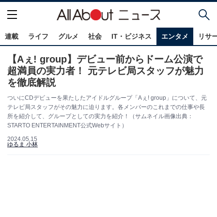
連載
ライフ
グルメ
社会
IT・ビジネス
エンタメ
リサ
【Aぇ! group】デビュー前からドーム公演で
超満員の実力者！ 元テレビ局スタッフが魅力
を徹底解説
ついにCDデビューを果たしたアイドルグループ「Aぇ! group」について、元
テレビ局スタッフがその魅力に迫ります。各メンバーのこれまでの仕事や長
所を紹介して、グループとしての実力を紹介！（サムネイル画像出典：
STARTO ENTERTAINMENT公式Webサイト）​​​​​
2024.05.15
ゆるま 小林