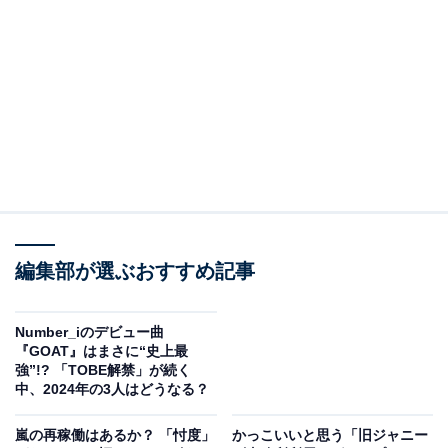
いきたいと思います。
バラエティ番組でも活躍する「Aぇ! Group」の魅
力とは？
編集部が選ぶおすすめ記事
Number_iのデビュー曲
『GOAT』はまさに“史上最
強”!? 「TOBE解禁」が続く
中、2024年の3人はどうなる？
View this post on Instagram
嵐の再稼働はあるか？ 「忖度」
かっこいいと思う「旧ジャニー