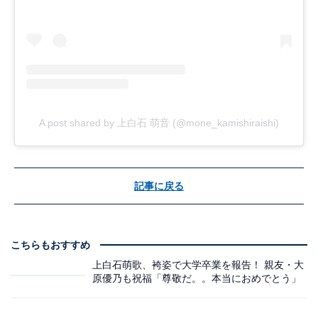
A post shared by 上白石 萌音 (@mone_kamishiraishi)
記事に戻る
こちらもおすすめ
上白石萌歌、袴姿で大学卒業を報告！ 親友・大
原優乃も祝福「尊敬だ。。本当におめでとう」