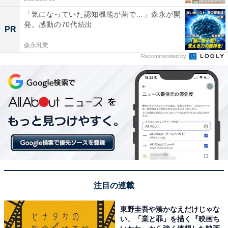
「気になっていた認知機能が菌で…」森永が開
発。感動の70代続出
PR
森永乳業
Recommended by
注目の連載
東野圭吾や湊かなえだけじゃな
い、「業と罪」を描く『映画ち