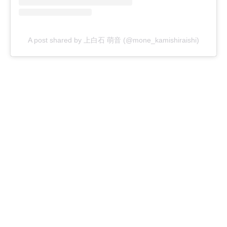
A post shared by 上白石 萌音 (@mone_kamishiraishi)