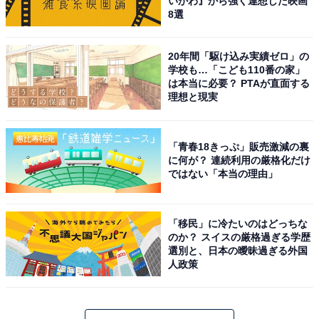
いかわ』から強く連想した映画
8選
20年間「駆け込み実績ゼロ」の
学校も…「こども110番の家」
は本当に必要？ PTAが直面する
理想と現実
「青春18きっぷ」販売激減の裏
に何が？ 連続利用の厳格化だけ
ではない「本当の理由」
「移民」に冷たいのはどっちな
のか？ スイスの厳格過ぎる学歴
選別と、日本の曖昧過ぎる外国
人政策