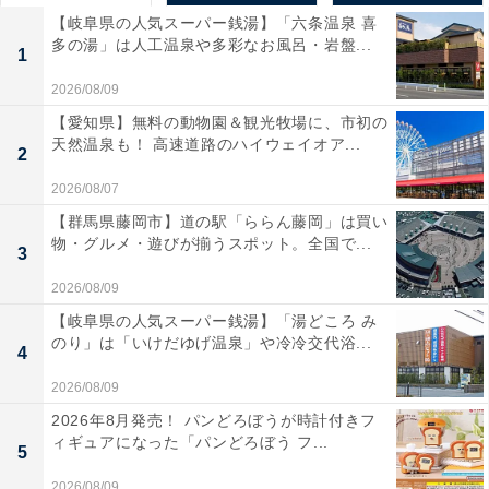
【岐阜県の人気スーパー銭湯】「六条温泉 喜
多の湯」は人工温泉や多彩なお風呂・岩盤...
1
2026/08/09
【愛知県】無料の動物園＆観光牧場に、市初の
天然温泉も！ 高速道路のハイウェイオア...
2
2026/08/07
【群馬県藤岡市】道の駅「ららん藤岡」は買い
物・グルメ・遊びが揃うスポット。全国で...
3
2026/08/09
【岐阜県の人気スーパー銭湯】「湯どころ み
のり」は「いけだゆげ温泉」や冷冷交代浴...
4
2026/08/09
2026年8月発売！ パンどろぼうが時計付きフ
ィギュアになった「パンどろぼう フ...
5
2026/08/09