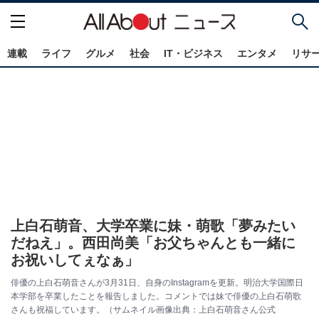
連載
ライフ
グルメ
社会
IT・ビジネス
エンタメ
リサ
上白石萌音、大学卒業に妹・萌歌「夢みたい
だねえ」。西田尚美「お父ちゃんとも一緒に
お祝いしてぇなぁ」
俳優の上白石萌音さんが3月31日、自身のInstagramを更新。明治大学国際日
本学部を卒業したことを報告しました。コメントでは妹で俳優の上白石萌歌
さんも祝福しています。（サムネイル画像出典：上白石萌音さん公式