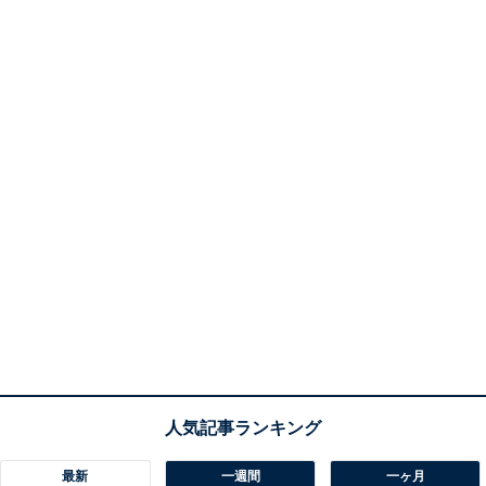
最新
一週間
一ヶ月