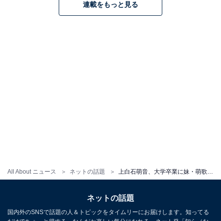
連載をもっと見る
All About ニュース
ネットの話題
上白石萌音、大学卒業に妹・萌歌「夢みたいだねえ」。西田尚美「お父ちゃんとも一緒にお祝いしてぇなぁ」
ネットの話題
国内外のSNSで話題の人＆トピックをタイムリーにお届けします。知ってる