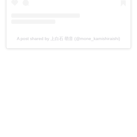
A post shared by 上白石 萌音 (@mone_kamishiraishi)