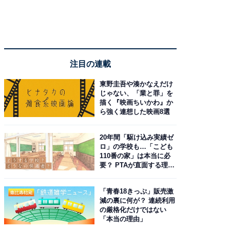
注目の連載
東野圭吾や湊かなえだけ
じゃない、「業と罪」を
描く『映画ちいかわ』か
ら強く連想した映画8選
20年間「駆け込み実績ゼ
ロ」の学校も…「こども
110番の家」は本当に必
要？ PTAが直面する理想
と現実
「青春18きっぷ」販売激
減の裏に何が？ 連続利用
の厳格化だけではない
「本当の理由」