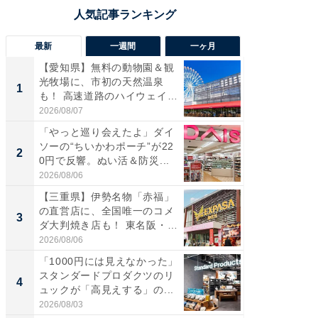
最新
一週間
一ヶ月
【愛知県】無料の動物園＆観
【兵庫
光牧場に、市初の天然温泉
ーメン
1
1
も！ 高速道路のハイウェイオ
再現した
ア...
道...
2026/08/07
2026/08/0
「やっと巡り会えたよ」ダイ
【三重
ソーの“ちいかわポーチ”が22
の直営
2
2
0円で反響。ぬい活＆防災...
ダ大判焼
伊...
2026/08/06
2026/08/0
【三重県】伊勢名物「赤福」
【千葉県
の直営店に、全国唯一のコメ
級マー
3
3
ダ大判焼き店も！ 東名阪・
ノベし
伊...
ー...
2026/08/06
2026/08/0
「1000円には見えなかった」
ステラ
スタンダードプロダクツのリ
詰め放題
4
4
ュックが「高見えする」の...
00円で「
2026/08/03
2026/08/0