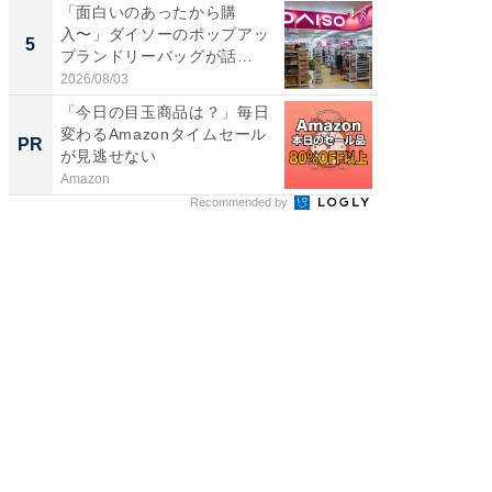
「面白いのあったから購
立山連
入〜」ダイソーのポップアッ
風呂に、
5
5
プランドリーバッグが話
層水風
題。“さま...
帰...
2026/08/03
2026/08/0
「今日の目玉商品は？」毎日
「今日
変わるAmazonタイムセール
変わるA
PR
PR
が見逃せない
が見逃
Amazon
Amazon
Recommended by