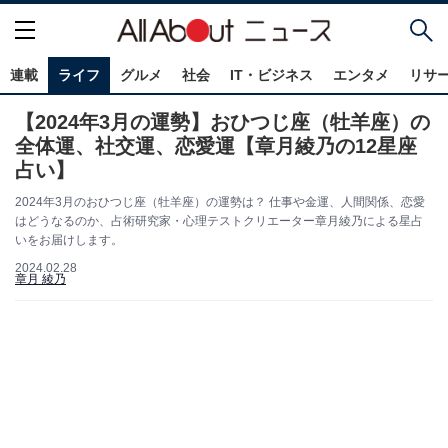
連載
ライフ
グルメ
社会
IT・ビジネス
エンタメ
リサ
【2024年3月の運勢】おひつじ座（牡羊座）の
全体運、社交運、恋愛運【章月綾乃の12星座
占い】
2024年3月のおひつじ座（牡羊座）の運勢は？ 仕事や金運、人間関係、恋愛
はどうなるのか、占術研究家・心理テストクリエーター章月綾乃による星占
いをお届けします。
2024.02.28
章月 綾乃