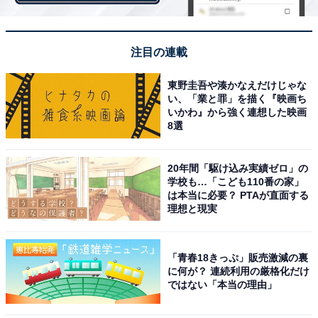
注目の連載
東野圭吾や湊かなえだけじゃな
い、「業と罪」を描く『映画ち
他の星座の運勢も見る
いかわ』から強く連想した映画
8選
【3月の運勢】おひつじ座（牡羊座）※今見ている記事
【3月の運勢】おうし座（牡牛座）
20年間「駆け込み実績ゼロ」の
【3月の運勢】ふたご座（双子座）
学校も…「こども110番の家」
は本当に必要？ PTAが直面する
【3月の運勢】かに座（蟹座）
理想と現実
【3月の運勢】しし座（獅子座）
【3月の運勢】おとめ座（乙女座）
【3月の運勢】てんびん座（天秤座）
「青春18きっぷ」販売激減の裏
に何が？ 連続利用の厳格化だけ
【3月の運勢】さそり座（蠍座）
ではない「本当の理由」
【3月の運勢】いて座（射手座）
【3月の運勢】やぎ座（山羊座）