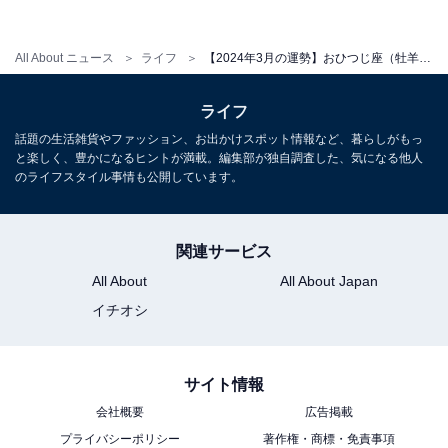
占い師：
章月 綾乃
All About ニュース
ライフ
【2024年3月の運勢】おひつじ座（牡羊座）の全体運、社交運、恋愛運【章月綾乃の12星座占い】
占い、心理テストの執筆、監修。雑誌、Web、広告
タイアップ記事などを多数手がけています。
ライフ
話題の生活雑貨やファッション、お出かけスポット情報など、暮らしがもっ
と楽しく、豊かになるヒントが満載。編集部が独自調査した、気になる他人
イラストレーター：
tokico
のライフスタイル事情も公開しています。
タウン情報誌の営業、住宅情報誌の編集を経てフリ
ーのイラストレーターに。媒体制作の経験を生かし
関連サービス
て、「わかりやすく、ゆる可愛く」をモットーに媒
体のコンテンツ理解を促進するようなイラストを制
All About
All About Japan
作しています。雑誌やWeb、結婚式やSNSの似顔絵
イチオシ
など幅広い分野で活動中。
サイト情報
会社概要
広告掲載
プライバシーポリシー
著作権・商標・免責事項