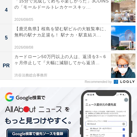
「15分で完成してめちゃ楽しかった」3COINS
の「モールドールトレカケースキッ...
と聞かれると、よく分からないでしょう。白黒決着つけ
4
たいあなたにとっては、悩みの種かもしれませんが、キ
2026/08/05
ープでOK！ 春分の日以降、関係に変化が起こります。
【鹿児島県】桜島を望む駅ビルの大観覧車に、
無料の駅ナカ足湯も！ 駅ナカ・駅直結ス...
5
2026/08/08
ラッキーポイント……レッド、帽子、ショートブル
カードローン50万円以上の人は、返済を3～6
ゾン、スマホショルダー
ヶ月停止して『大幅に減額してから返済...
PR
渋谷法務総合事務所
Recommended by