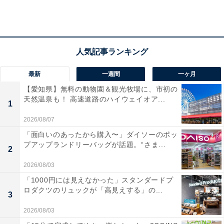
ス精神旺盛に。まわりの手伝いに回るなど、+αの働きが
いずれ評価につながっていきます。オフは、プチお出か
けが幸福。
・社交運
最新
一週間
一ヶ月
居心地の良いチームやグループが生まれそう。1つの目
【愛知県】無料の動物園＆観光牧場に、市初の
標を目指す仲間に恵まれたり、学生時代の延長のように
天然温泉も！ 高速道路のハイウェイオア...
1
一緒にバカをやれるメンバーが集まったりするでしょ
2026/08/07
う。会話の主語を「私」ではなく、「私たち」にする
「面白いのあったから購入〜」ダイソーのポッ
と、一体感がさらに深まっていくことに。また、自由集
プアップランドリーバッグが話題。“さま...
2
合、解散の緩さでつながるのがオススメ。来れるとき、
2026/08/03
来たいタイミングで集まるようにすると、互いへの理解
「1000円には見えなかった」スタンダードプ
が深まり、親しさが長続きしていくでしょう。
ロダクツのリュックが「高見えする」の...
3
・恋愛運
2026/08/03
恋は、ピンと来ないかも。嫌いではないけれど、好きか