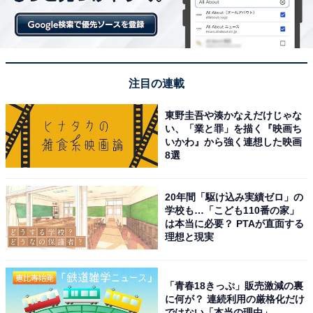
注目の連載
1
2
3
東野圭吾や湊かなえだけじゃな
い、「業と罪」を描く『映画ち
いかわ』から強く連想した映画
8選
20年間「駆け込み実績ゼロ」の
学校も…「こども110番の家」
は本当に必要？ PTAが直面する
理想と現実
「青春18きっぷ」販売激減の裏
に何が？ 連続利用の厳格化だけ
ではない「本当の理由」