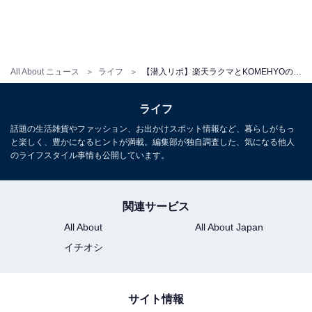
All About ニュース
ライフ
【潜入リポ】楽天ラクマとKOMEHYOの鑑定サービスが本格始動！ 検品現場をのぞいてみた
ライフ
話題の生活雑貨やファッション、お出かけスポット情報など、暮らしがもっ
と楽しく、豊かになるヒントが満載。編集部が独自調査した、気になる他人
のライフスタイル事情も公開しています。
関連サービス
All About
All About Japan
イチオシ
サイト情報