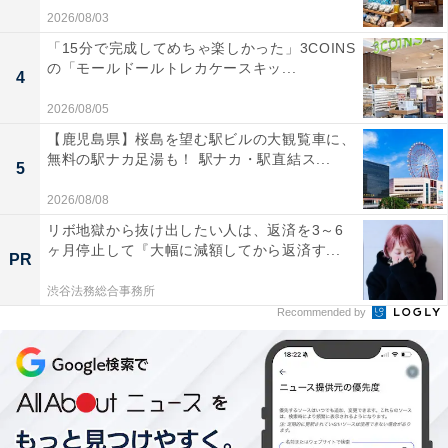
2026/08/03
「15分で完成してめちゃ楽しかった」3COINS
の「モールドールトレカケースキッ...
4
2026/08/05
【鹿児島県】桜島を望む駅ビルの大観覧車に、
無料の駅ナカ足湯も！ 駅ナカ・駅直結ス...
5
2026/08/08
リボ地獄から抜け出したい人は、返済を3～6
ヶ月停止して『大幅に減額してから返済す...
PR
渋谷法務総合事務所
Recommended by
こちらもおすすめ
「楽天ラクマ」の販売手数料が改定、販売実績
に応じて「4.5〜10％」はメルカリより高くはな
いが……