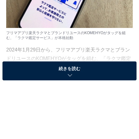
フリマアプリ楽天ラクマとブランドリユースのKOMEHYOがタッグを組
む、「ラクマ鑑定サービス」が本格始動
2024年1月29日から、フリマアプリ楽天ラクマとブラン
ドリユースのKOMEHYOがタッグを組む、「ラクマ鑑定
サービス」が本格始動しました。
続きを読む
今回筆者は、楽天ラクマの招待を受けてKOMEHYOの検
品現場にお邪魔してきました。実際にどのようにサービ
スを行なっているのかを紹介していきます。
フリマユーザーを悩ませる「模造品」問題
国内のリユース市場は、2022年は2.8兆円、2030年には4