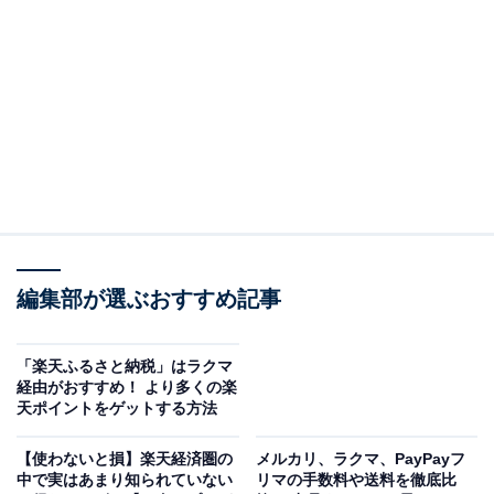
兆円規模になると予測されています。これだけ大きな市
場になると、問題になるのが偽造品や模造品です。2022
年には全国の関税が偽ブランド品などとして輸入を差し
止めた件数が前年比約23.7％増となり、3年ぶりに1万
5000件を超えています。
このような偽造品や模造品の問題は、個人間取引をメイ
ンとする市場でも起きています。フリマアプリでは写真
と商品説明などで商品の判断をするので、購入前に、実
編集部が選ぶおすすめ記事
際に手に取って見ることはできません。さらに、最近の
模造品は、とても精巧に作られているので素人が見極め
るのは困難です。
「楽天ふるさと納税」はラクマ
経由がおすすめ！ より多くの楽
天ポイントをゲットする方法
そのため、ユーザーが購入に踏み切れなかったり、模造
品を買ってしまったりすることも。この問題を解決する
【使わないと損】楽天経済圏の
メルカリ、ラクマ、PayPayフ
中で実はあまり知られていない
リマの手数料や送料を徹底比
ため、楽天ラクマがKOMEHYOと連携を始めました。