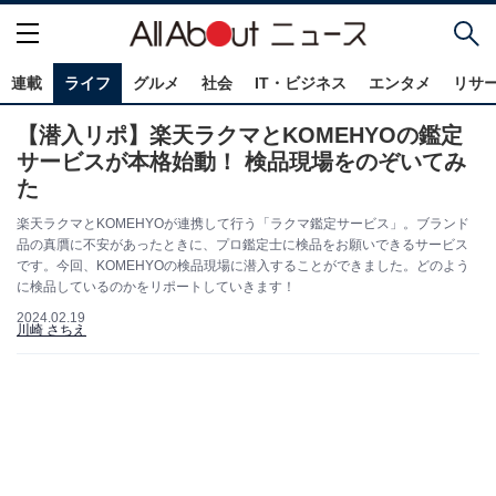
連載
ライフ
グルメ
社会
IT・ビジネス
エンタメ
リサ
【潜入リポ】楽天ラクマとKOMEHYOの鑑定
サービスが本格始動！ 検品現場をのぞいてみ
た
楽天ラクマとKOMEHYOが連携して行う「ラクマ鑑定サービス」。ブランド
品の真贋に不安があったときに、プロ鑑定士に検品をお願いできるサービス
です。今回、KOMEHYOの検品現場に潜入することができました。どのよう
に検品しているのかをリポートしていきます！
2024.02.19
川崎 さちえ