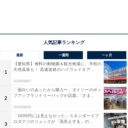
楽天ラクマが KOMEHYO を選んだ理由
ブランド品の買い取りをして真贋鑑定をするような会社
は複数ある中で、KOMEHYO との連携には理由がありま
す。
KOMEHYO は、ブランドリユースでシェアが No.1 であ
最新
一週間
一ヶ月
り、創業 76 年の歴史の中で培ったノウハウやデータが
蓄積されていて、鑑定士の目利きに力を入れているから
【愛知県】無料の動物園＆観光牧場に、市初の
天然温泉も！ 高速道路のハイウェイオア...
です。さらに、模造品を流通させてはいけないという強
1
い意志は楽天ラクマと共通するもの。両者の考えが一致
2026/08/07
したこがが、連携の軸になっています。
「面白いのあったから購入〜」ダイソーのポッ
プアップランドリーバッグが話題。“さま...
2
ヴィトンやシャネル、バッグの鑑
2026/08/03
次ページ
定現場を大公開
「1000円には見えなかった」スタンダードプ
ロダクツのリュックが「高見えする」の...
3