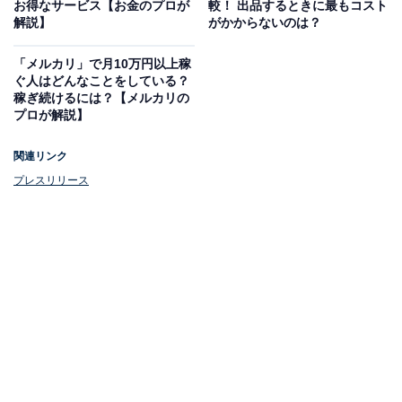
お得なサービス【お金のプロが
較！ 出品するときに最もコスト
KOMEHYOが楽天ラクマに対し、KOMEHYOの持つ目利
解説】
がかからないのは？
き力やAIを活用した「KOMEHYO カンテイ」の技術を提
「メルカリ」で月10万円以上稼
供し、「ラクマ鑑定サービス」を開始したのです。
ぐ人はどんなことをしている？
稼ぎ続けるには？【メルカリの
プロが解説】
関連リンク
プレスリリース