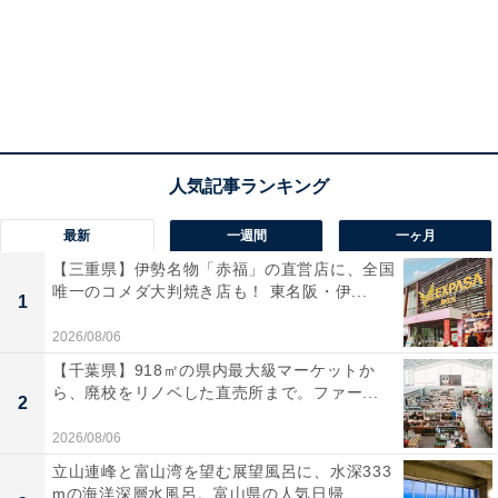
最新
一週間
一ヶ月
【三重県】伊勢名物「赤福」の直営店に、全国
唯一のコメダ大判焼き店も！ 東名阪・伊...
1
2026/08/06
【千葉県】918㎡の県内最大級マーケットか
ら、廃校をリノベした直売所まで。ファー...
2
2026/08/06
立山連峰と富山湾を望む展望風呂に、水深333
mの海洋深層水風呂。富山県の人気日帰...