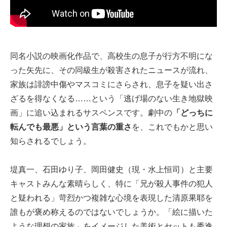
同名小説の映画化作品で、高校生の息子が行方不明にな
った矢先に、その同級生が殺害されたニュースが流れ、
家族は誹謗中傷やマスコミにさらされ、息子を疑い出さ
ざるを得なくなる……という「逃げ場のない生き地獄映
画」に追い込まれるサスペンスです。劇中の
「どっちに
転んでも最悪」という言葉の重さ
を、これでもかと思い
知らされるでしょう。
堤真一、石田ゆり子、岡田健史（現・水上恒司）と主要
キャストみんな素晴らしく、特に「兄が殺人事件の犯人
と疑われる」苛烈かつ複雑な心境を表現した清原果耶を
誰もが褒め称えるのではないでしょうか。「絵に描いた
ような理想の家族」をイメージした美術とセットも秀逸