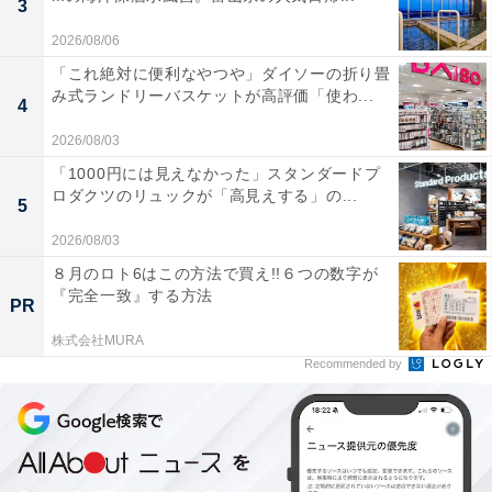
3
2026/08/06
「これ絶対に便利なやつや」ダイソーの折り畳
み式ランドリーバスケットが高評価「使わ...
4
2026/08/03
「1000円には見えなかった」スタンダードプ
ロダクツのリュックが「高見えする」の...
5
2026/08/03
８月のロト6はこの方法で買え!!６つの数字が
『完全一致』する方法
PR
株式会社MURA
Recommended by