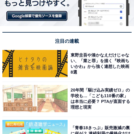
注目の連載
東野圭吾や湊かなえだけじゃな
い、「業と罪」を描く『映画ち
いかわ』から強く連想した映画
8選
20年間「駆け込み実績ゼロ」の
学校も…「こども110番の家」
は本当に必要？ PTAが直面する
理想と現実
「青春18きっぷ」販売激減の裏
に何が？ 連続利用の厳格化だけ