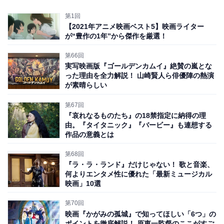
第1回
【2021年アニメ映画ベスト5】映画ライター
が“豊作の1年”から傑作を厳選！
第66回
実写映画版『ゴールデンカムイ』絶賛の嵐とな
った理由を全力解説！ 山崎賢人ら俳優陣の熱演
が素晴らしい
第67回
『哀れなるものたち』の18禁指定に納得の理
由。『タイタニック』『バービー』も連想する
作品の意義とは
第68回
『ラ・ラ・ランド』だけじゃない！ 歌と音楽、
何よりエンタメ性に優れた「最新ミュージカル
映画」10選
第70回
映画『かがみの孤城』で知ってほしい「6つ」の
ポイントを徹底解説！ 原恵一監督のここがすご