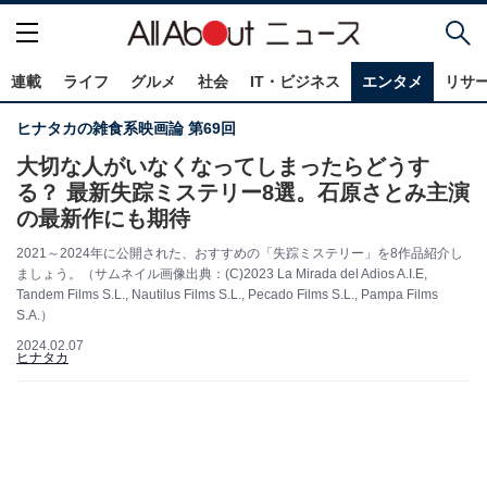
連載
ライフ
グルメ
社会
IT・ビジネス
エンタメ
リサ
ヒナタカの雑食系映画論 第69回
大切な人がいなくなってしまったらどうす
る？ 最新失踪ミステリー8選。石原さとみ主演
の最新作にも期待
2021～2024年に公開された、おすすめの「失踪ミステリー」を8作品紹介し
ましょう。（サムネイル画像出典：(C)2023 La Mirada del Adios A.I.E,
Tandem Films S.L., Nautilus Films S.L., Pecado Films S.L., Pampa Films
S.A.）
2024.02.07
ヒナタカ