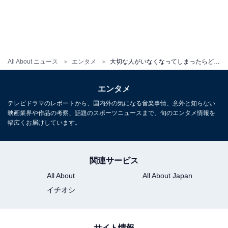
All About ニュース
エンタメ
大切な人がいなくなってしまったらどうする？ 最新失踪ミステリー8選。石原さとみ主演の最新作にも期待
エンタメ
テレビドラマのレポートから、国内外の気になる音楽事情、意外と知らない
映画業界や作品の考察、話題のスポーツニュースまで、旬のエンタメ情報を
幅広くお届けしています。
関連サービス
All About
All About Japan
イチオシ
サイト情報