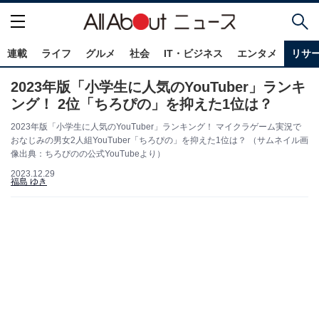
連載
ライフ
グルメ
社会
IT・ビジネス
エンタメ
リサ
2023年版「小学生に人気のYouTuber」ランキ
ング！ 2位「ちろぴの」を抑えた1位は？
2023年版「小学生に人気のYouTuber」ランキング！ マイクラゲーム実況で
おなじみの男女2人組YouTuber「ちろぴの」を抑えた1位は？ （サムネイル画
像出典：ちろぴのの公式YouTubeより）
2023.12.29
福島 ゆき