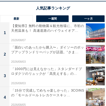
最新
一週間
一ヶ月
【愛知県】無料の動物園＆観光牧場に、市初の
天然温泉も！ 高速道路のハイウェイオア...
1
2026/08/07
「面白いのあったから購入〜」ダイソーのポッ
プアップランドリーバッグが話題。“さま...
2
2026/08/03
「1000円には見えなかった」スタンダードプ
ロダクツのリュックが「高見えする」の...
3
2026/08/03
「15分で完成してめちゃ楽しかった」3COINS
の「モールドールトレカケースキッ...
4
2026/08/05