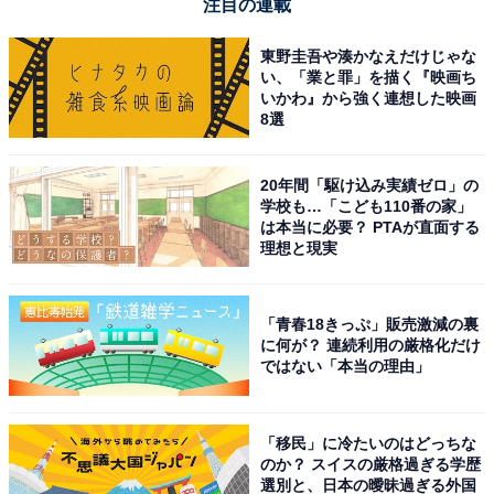
注目の連載
東野圭吾や湊かなえだけじゃな
い、「業と罪」を描く『映画ち
いかわ』から強く連想した映画
8選
20年間「駆け込み実績ゼロ」の
学校も…「こども110番の家」
は本当に必要？ PTAが直面する
理想と現実
「青春18きっぷ」販売激減の裏
に何が？ 連続利用の厳格化だけ
ではない「本当の理由」
「移民」に冷たいのはどっちな
のか？ スイスの厳格過ぎる学歴
選別と、日本の曖昧過ぎる外国