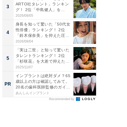
ARTO社タレント」ランキン
の若手
3
3
グ！ 2位「中島健人」を...
グ！ 2
2026/08/05
2026/08/0
身長を知って驚いた「50代女
「ギャッ
性俳優」ランキング！ 2位
RTO社
4
4
「鈴木保奈美」を抑えた圧
グ！ 2
倒...
2026/08/04
2026/07/3
「実は二世」と知って驚いた
「世界で
タレントランキング！ 2位
ARTO
5
5
「杉咲花」を大差で抑えた1
グ！ 2
位...
2025/11/07
2026/08/0
インプラントは絶対ダメ？65
65歳以
歳以上の方は確認してみて。
「歯を
PR
PR
20名の歯科医師監修のガイ...
は危険
始...
あんしんインプラント
あんしん
Recommended by