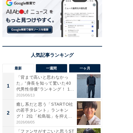
最新
一週間
一ヶ月
「背まで高いと思わなかっ
「癒し系
た」“身長を知って驚いた40
タレント
1
1
代男性俳優”ランキング！ 1...
「井ノ原
2026/06/13
2026/08/0
癒し系だと思う「STARTO社
ギャップ
の若手タレント」ランキン
RTO社
2
2
グ！ 2位「松島聡」を抑え...
キング！
2026/08/05
2026/08/0
「ファンサがすごいと思うST
癒し系だ