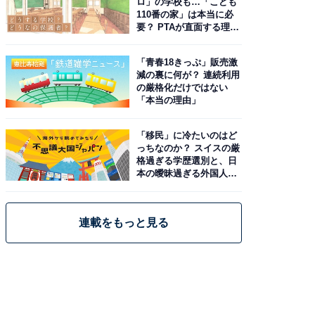
ロ」の学校も…「こども
110番の家」は本当に必
要？ PTAが直面する理想
と現実
「青春18きっぷ」販売激
減の裏に何が？ 連続利用
の厳格化だけではない
「本当の理由」
「移民」に冷たいのはど
っちなのか？ スイスの厳
格過ぎる学歴選別と、日
本の曖昧過ぎる外国人政
策
連載をもっと見る