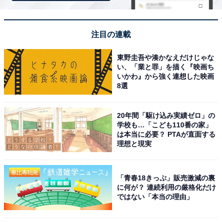
【1月の運勢】てんびん座（天秤座）
【1月の運勢】さそり座（蠍座）
【1月の運勢】いて座（射手座）
注目の連載
【1月の運勢】やぎ座（山羊座）
【1月の運勢】みずがめ座（水瓶座）
東野圭吾や湊かなえだけじゃな
い、「業と罪」を描く『映画ち
【1月の運勢】うお座（魚座）
いかわ』から強く連想した映画
8選
20年間「駆け込み実績ゼロ」の
学校も…「こども110番の家」
は本当に必要？ PTAが直面する
理想と現実
「青春18きっぷ」販売激減の裏
に何が？ 連続利用の厳格化だけ
ではない「本当の理由」