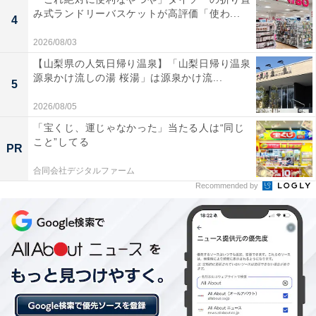
み式ランドリーバスケットが高評価「使わ...
4
2026/08/03
【山梨県の人気日帰り温泉】「山梨日帰り温泉
源泉かけ流しの湯 桜湯」は源泉かけ流...
5
2026/08/05
「宝くじ、運じゃなかった」当たる人は“同じ
こと”してる
PR
他の星座の運勢も見る
合同会社デジタルファーム
Recommended by
【1月の運勢】おひつじ座（牡羊座）
【1月の運勢】おうし座（牡牛座）
【1月の運勢】ふたご座（双子座）※今見ている記事
【1月の運勢】かに座（蟹座）
【1月の運勢】しし座（獅子座）
【1月の運勢】おとめ座（乙女座）