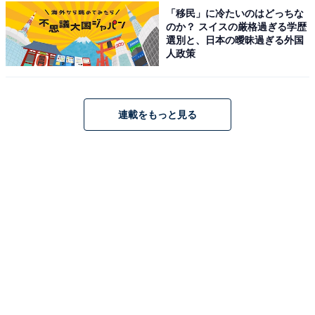
「移民」に冷たいのはどっちな
のか？ スイスの厳格過ぎる学歴
選別と、日本の曖昧過ぎる外国
占い師＆イラストレータープロフィール
人政策
占い師：
章月 綾乃
連載をもっと見る
占い、心理テストの執筆、監修。雑誌、Web、広告
タイアップ記事などを多数手がけています。
イラストレーター：
tokico
タウン情報誌の営業、住宅情報誌の編集を経てフリ
ーのイラストレーターに。媒体制作の経験を生かし
て、「わかりやすく、ゆる可愛く」をモットーに媒
体のコンテンツ理解を促進するようなイラストを制
作しています。雑誌やWeb、結婚式やSNSの似顔絵