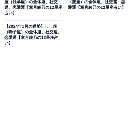
座（牡羊座）の全体運、社交
（蟹座）の全体運、社交運、恋
運、恋愛運【章月綾乃の12星座
愛運【章月綾乃の12星座占い】
ーチしていくとよさそう。ちょっと高めの服や小物を買
占い】
う的な格上げも、オススメです。あなたのステータスを
高めて、巡ってくる運気のチャンスもビッグになりそ
【2024年1月の運勢】しし座
（獅子座）の全体運、社交運、
う。
恋愛運【章月綾乃の12星座占
い】
・社交運
気楽に顔を出せるグループや、出会ったばかりなのに昔
からの知り合いのように付き合える友達に出会えて、人
間関係が深く濃くなっていくでしょう。後半は、“ご指
名”を受けそう。あなたでなければダメ、そんな期待とこ
だわりに応えていって。
おしゃれは、重ね着を可愛く！ オフは、古い街並みや建
物に癒しが待ちます。特にオススメは、水路と共に発展
した古都です。悠久の時の流れを実感でき、悩みや迷い
に答えが出るでしょう。