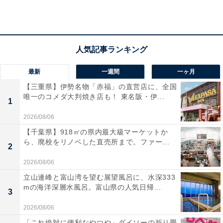
・恋愛運
恋は、想像力が豊か過ぎるみたい。ああかもしれない、
こうかもしれないと考え過ぎて、だんだんリアルから離
れていく恐れが！ 会った時だけスイッチを入れて、離れ
最新
一週間
一ヶ月
ている時は忘れるくらいがちょうどいいはず。
【三重県】伊勢名物「赤福」の直営店に、全国
唯一のコメダ大判焼き店も！ 東名阪・伊...
1
2026/08/06
ラッキーポイント……チョコレートブラウン、アッ
【千葉県】918㎡の県内最大級マーケットか
プサイクル商品、午後の外出、エコレザー
ら、廃校をリノベした直売所まで。ファー...
2
2026/08/06
立山連峰と富山湾を望む展望風呂に、水深333
mの海洋深層水風呂。富山県の人気日帰...
3
2026/08/06
「これ絶対に便利なやつや」ダイソーの折り畳