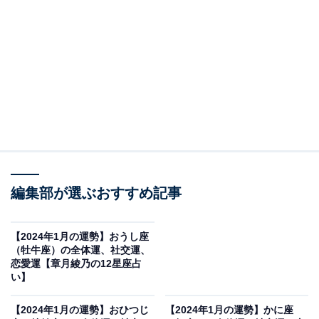
過去の努力が報われます
・全体運
過去と未来がつながる1カ月。「あの時の苦労はこのた
めにあったのか！」的な気付きと納得に出会えるでしょ
う。仕込んでいたものがいい感じに熟成されたり、種を
蒔いておいたことが無事に発芽したり、うれしい展開、
編集部が選ぶおすすめ記事
お知らせもありそう。これまでの頑張りを称え、慈し
み、自分をホメてあげて。記念に何かよいものを買うの
【2024年1月の運勢】おうし座
も大賛成。
（牡牛座）の全体運、社交運、
恋愛運【章月綾乃の12星座占
い】
21日以降は、宿命の星・冥王星があなたの活躍のフィー
ルドを広げます。今まで無理だと諦めていたこと、自分
【2024年1月の運勢】おひつじ
【2024年1月の運勢】かに座
には縁がない話としてスルーしたことに積極的にアプロ