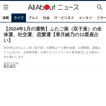
連載
ライフ
グルメ
社会
IT・ビジネス
エンタメ
リサ
【2024年1月の運勢】ふたご座（双子座）の全
体運、社交運、恋愛運【章月綾乃の12星座占
い】
2024年1月のふたご座（双子座）の運勢は？ 仕事や金運、人間関係、恋愛は
どうなるのか、占術研究家・心理テストクリエーター章月綾乃による星占い
をお届けします。
2023.12.30
章月 綾乃