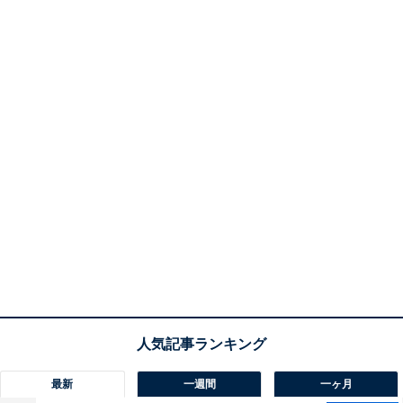
最新
一週間
一ヶ月