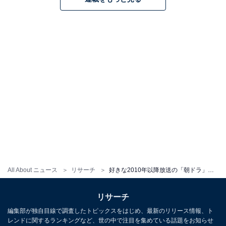
All About ニュース
リサーチ
好きな2010年以降放送の「朝ドラ」ヒロインランキング！ 2位は『らんまん』の浜辺美波、1位は？
リサーチ
編集部が独自目線で調査したトピックスをはじめ、最新のリリース情報、ト
レンドに関するランキングなど、世の中で注目を集めている話題をお知らせ