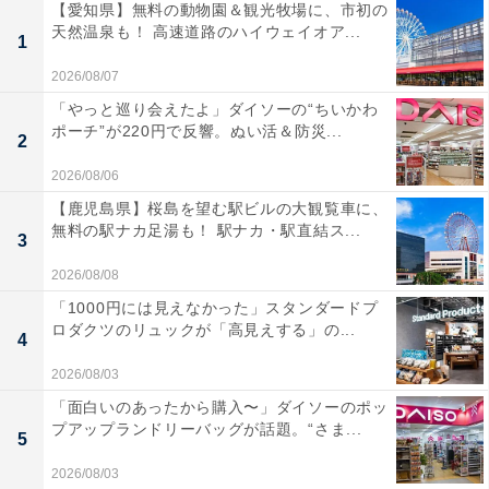
【愛知県】無料の動物園＆観光牧場に、市初の
天然温泉も！ 高速道路のハイウェイオア...
1
2026/08/07
「やっと巡り会えたよ」ダイソーの“ちいかわ
ポーチ”が220円で反響。ぬい活＆防災...
2
2026/08/06
【鹿児島県】桜島を望む駅ビルの大観覧車に、
無料の駅ナカ足湯も！ 駅ナカ・駅直結ス...
3
2026/08/08
「1000円には見えなかった」スタンダードプ
ロダクツのリュックが「高見えする」の...
4
2026/08/03
「面白いのあったから購入〜」ダイソーのポッ
プアップランドリーバッグが話題。“さま...
5
2026/08/03