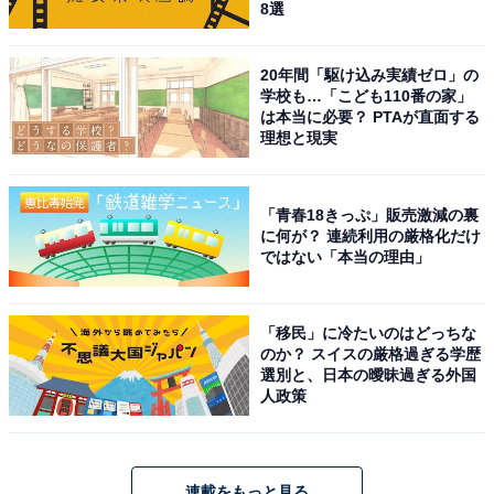
8選
20年間「駆け込み実績ゼロ」の
学校も…「こども110番の家」
は本当に必要？ PTAが直面する
理想と現実
「青春18きっぷ」販売激減の裏
に何が？ 連続利用の厳格化だけ
ではない「本当の理由」
「移民」に冷たいのはどっちな
のか？ スイスの厳格過ぎる学歴
選別と、日本の曖昧過ぎる外国
人政策
連載をもっと見る