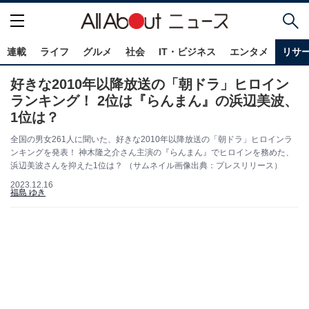
連載
ライフ
グルメ
社会
IT・ビジネス
エンタメ
リサ
好きな2010年以降放送の「朝ドラ」ヒロイン
ランキング！ 2位は『らんまん』の浜辺美波、
1位は？
全国の男女261人に聞いた、好きな2010年以降放送の「朝ドラ」ヒロインラ
ンキングを発表！ 神木隆之介さん主演の『らんまん』でヒロインを務めた、
浜辺美波さんを抑えた1位は？ （サムネイル画像出典：プレスリリース）
2023.12.16
福島 ゆき