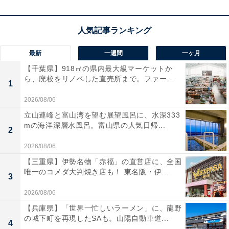
最新
一週間
一ヶ月
【千葉県】918㎡の県内最大級マーケットか
ら、廃校をリノベした直売所まで。ファー...
1
2026/08/06
立山連峰と富山湾を望む展望風呂に、水深333
mの海洋深層水風呂。富山県の人気日帰...
2
2026/08/06
【三重県】伊勢名物「赤福」の直営店に、全国
唯一のコメダ大判焼き店も！ 東名阪・伊...
3
2026/08/06
【兵庫県】「世界一忙しいラーメン」に、龍野
の城下町を再現したSAも。山陽自動車道...
4