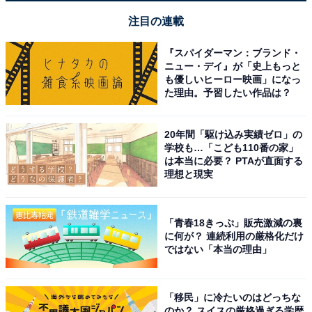
注目の連載
『スパイダーマン：ブランド・
ニュー・デイ』が「史上もっと
も優しいヒーロー映画」になっ
た理由。予習したい作品は？
20年間「駆け込み実績ゼロ」の
学校も…「こども110番の家」
は本当に必要？ PTAが直面する
理想と現実
「青春18きっぷ」販売激減の裏
に何が？ 連続利用の厳格化だけ
ではない「本当の理由」
「移民」に冷たいのはどっちな
のか？ スイスの厳格過ぎる学歴