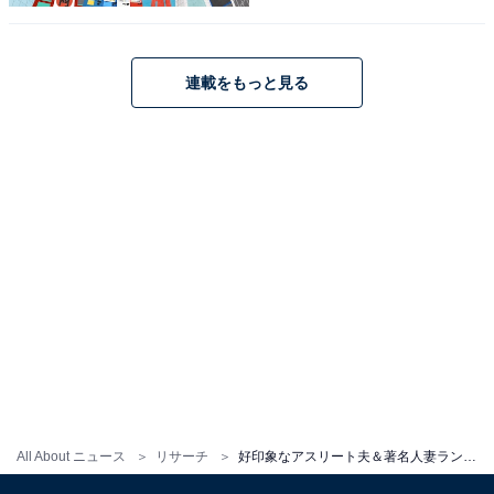
良い」（40代女性）などの声が集まりました。
※回答コメントは原文ママです
連載をもっと見る
この記事の筆者：くま なかこ プロフィール
編集プロダクション出身のフリーランスエディター。編
集・執筆・校閲・SNS運用担当として月間50本以上のコ
ンテンツ制作に携わっています。得意なジャンルはライ
フスタイル・金融・育児・エンタメ関連。
10位までの全ランキング結果を見
次ページ
る
All About ニュース
リサーチ
好印象なアスリート夫＆著名人妻ランキング！ 2位「長友佑都＆平愛梨」夫妻を抑えて1位に輝いたのは？