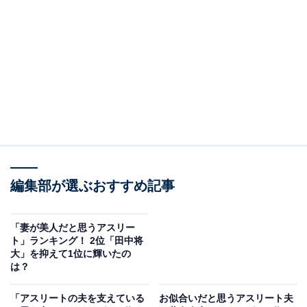
View this post on Instagram
A post shared by YutoNagatomo 長友佑都 (@yutonagatomo55)
編集部が選ぶおすすめ記事
2位にランクインしたのは、長友佑都さん＆平愛梨さん
「妻が美人だと思うアスリー
夫妻です。5月に第4子となる男児を出産し、6月29日に
ト」ランキング！ 2位「田中将
大」を抑えて1位に輝いたの
は7回目の結婚記念日を迎えるなど公私共に順調な長友
は？
夫妻。
「アスリートの夫を支えている
お似合いだと思うアスリート夫