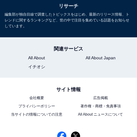
リサーチ
編集部が独自目線で調査したトピックスをはじめ、最新のリリース情報、ト
レンドに関するランキングなど、世の中で注目を集めている話題をお知らせ
しています。
関連サービス
All About
All About Japan
イチオシ
こちらもおすすめ
サイト情報
夫婦仲が良さそうなアスリート夫＆著名人妻ラ
ンキング！ 2位「長友佑都＆平愛梨」を抑えた1
会社概要
広告掲載
位は？
プライバシーポリシー
著作権・商標・免責事項
当サイトの情報についての注意
All About ニュースについて