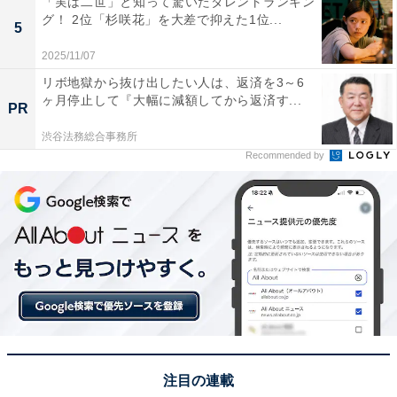
「実は二世」と知って驚いたタレントランキン
グ！ 2位「杉咲花」を大差で抑えた1位...
5
2025/11/07
リボ地獄から抜け出したい人は、返済を3～6
View this post on Instagram
ヶ月停止して『大幅に減額してから返済す...
PR
渋谷法務総合事務所
Recommended by
A post shared by 里田 まい （Mai Satoda） (@maisatoda_official
1位にランクインしたのは、田中将大さん＆里田まいさ
注目の連載
ん夫妻です。2人は2010年に交際を発表し、2012年3月