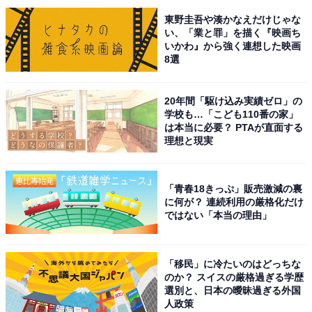
に結婚。1男1女の子宝にも恵まれています。
東野圭吾や湊かなえだけじゃな
い、「業と罪」を描く『映画ち
いかわ』から強く連想した映画
アイドルやおバカタレントとして芸能界で活躍していた
8選
里田さんですが、田中さんと結婚してからは芸能活動を
セーブし、アメリカでプレイする田中さんのサポートに
20年間「駆け込み実績ゼロ」の
徹していました。
学校も…「こども110番の家」
は本当に必要？ PTAが直面する
理想と現実
田中さんは結婚後に勝率がアップし、里田さんの内助の
功や良妻のイメージが確固たるものに。SNSでは勝利の
女神と里田さんへの称賛の声が相次ぎました。
「青春18きっぷ」販売激減の裏
に何が？ 連続利用の厳格化だけ
ではない「本当の理由」
回答コメントでは「夫婦ともに性格が良さそうで、幸せ
な家庭を作っていあそうだから」（50代男性）、「夫の
ために精一杯やっているのが好印象。夫もそれをちゃん
「移民」に冷たいのはどっちな
のか？ スイスの厳格過ぎる学歴
と感謝しているので、素敵な夫婦と感じる」（60代女
選別と、日本の曖昧過ぎる外国
性）、「里田さんがそこまで表に出しゃばらない感じが
人政策