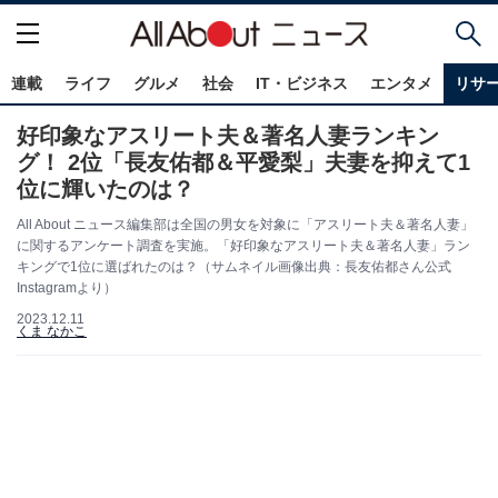
連載
ライフ
グルメ
社会
IT・ビジネス
エンタメ
リサ
好印象なアスリート夫＆著名人妻ランキン
グ！ 2位「長友佑都＆平愛梨」夫妻を抑えて1
位に輝いたのは？
All About ニュース編集部は全国の男女を対象に「アスリート夫＆著名人妻」
に関するアンケート調査を実施。「好印象なアスリート夫＆著名人妻」ラン
キングで1位に選ばれたのは？（サムネイル画像出典：長友佑都さん公式
Instagramより）
2023.12.11
くま なかこ