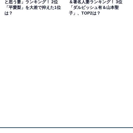
と思う妻」ランキング！ 2位
＆著名人妻ランキング！ 3位
妻の平さんは海外でプレイすることの多かった長友選手
「平愛梨」を大差で抑えた1位
「ダルビッシュ有＆山本聖
に帯同し、現地で食事やメンタルケアなど献身的にサポ
は？
子」、TOP2は？
ートしたことでも知られています。長友さんは平さんを
「天然のポジティブモンスター」と称賛し、苦労を陰で
支えてくれる存在と語っているそうです。
回答者からは「家族愛の強さや、いつまでもかわいらし
い奥様の姿が印象的」（50代女性）、「馴れ初めのエピ
ソードが素敵だったから、SNSなどから夫婦の仲の良さ
を感じるからです」（20代女性）、「夫婦で協力し合い
ながら、子育てしている印象があるため」（50代男性）
といったコメントが寄せられています。