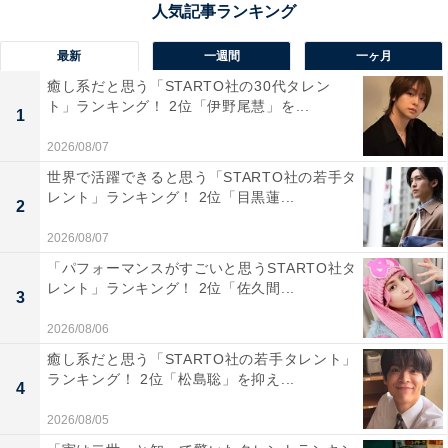
最新
一週間
一ヶ月
癒し系だと思う「STARTO社の30代タレン
ト」ランキング！ 2位「伊野尾慧」を...
1
2026/08/07
世界で活躍できると思う「STARTO社の若手タ
レント」ランキング！ 2位「目黒蓮...
2
1位：田中将大＆里田まい
2026/08/07
「パフォーマンスがすごいと思うSTARTO社タ
レント」ランキング！ 2位「佐久間...
3
2026/08/06
癒し系だと思う「STARTO社の若手タレント」
ランキング！ 2位「松島聡」を抑え...
4
2026/08/05