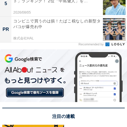
ト」ランキング！ 2位「中島健人」を...
5
2026/08/05
コンビニで買うのは損！たばこ税なしの新型タ
バコが爆売れ中
PR
View this post on Instagram
株式会社HAL
Recommended by
A post shared by 映画『こんにちは、母さん』9月1日(金) 全国公開 (@
注目の連載
1位にランクインしたのは、大泉洋さんです。バラエテ