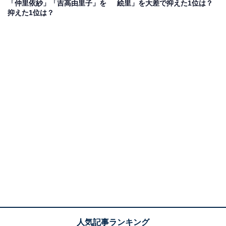
「仲里依紗」「吉高由里子」を
絵里」を大差で抑えた1位は？
ず死んだふりをしています。』では主演を務めるなど、
抑えた1位は？
主役でも脇役でも存在感のある演技が魅力です。現在放
送中のドラマ『セクシー田中さん』（日本テレビ系）で
は、チャラ男のペルシャ料理店マスター役としてドラマ
を盛り上げています。
回答者からは「コミカルな役からシリアスな役まで幅広
く演じていらっしゃいますが、すべて自分のものにして
いると思います」（30代女性）、「どんな役でもうまく
演じることができるうえ、目立ちすぎず程よい存在感を
出せるため」（40代女性）、「主役ではなくても存在感
のある演技をされている。」（50代女性）といったコメ
ントが寄せられています。