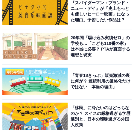
『スパイダーマン：ブランド・
ィ番組『水曜どうでしょう』（北海道テレビ／テレビ朝
ニュー・デイ』が「史上もっと
日系）の出演をきっかけに大ブレーク。以降、数多くの
も優しいヒーロー映画」になっ
た理由。予習したい作品は？
ドラマや映画に出演し、活躍しています。
2023年は4月期の主演ドラマ『ラストマンー全盲の捜査
20年間「駆け込み実績ゼロ」の
学校も…「こども110番の家」
官ー』（TBS系）で孤高の刑事役を熱演。9月には山田
は本当に必要？ PTAが直面する
洋次監督の最新作映画『こんにちは、母さん』に出演
理想と現実
し、話題を呼びました。
「青春18きっぷ」販売激減の裏
回答コメントでは「どんな役でもこなし、引き込まれる
に何が？ 連続利用の厳格化だけ
ではない「本当の理由」
演技をするから」（30代女性）、「舞台にたくさん出演
していて、魅力的な作品が多い」（40代女性）、「イン
タビューは愚痴ばっかり言うけど、演技は刑事役から、
「移民」に冷たいのはどっちな
お父さん役まで幅広い演技ができるから」（20代女性）
のか？ スイスの厳格過ぎる学歴
選別と、日本の曖昧過ぎる外国
などの声が集まりました。
人政策