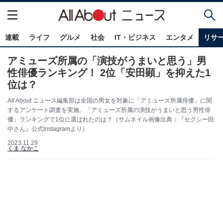
連載
ライフ
グルメ
社会
IT・ビジネス
エンタメ
リサ
アミューズ所属の「演技がうまいと思う」男
性俳優ランキング！ 2位「安田顕」を抑えた1
位は？
All About ニュース編集部は全国の男女を対象に「アミューズ所属俳優」に関
するアンケート調査を実施。「アミューズ所属の演技がうまいと思う男性俳
優」ランキングで1位に選ばれたのは？（サムネイル画像出典：『セクシー田
中さん』公式Instagramより）
2023.11.29
くま なかこ