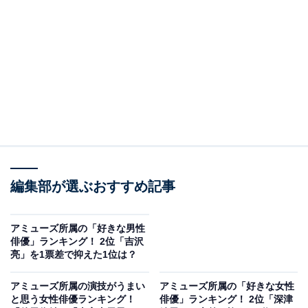
A post shared by 『セクシー田中さん』【公式】日テレ系【日曜よる1
編集部が選ぶおすすめ記事
2位にランクインしたのは、安田顕さんです。大泉洋さ
んらが所属する演劇集団『TEAM NACS』として、アミ
アミューズ所属の「好きな男性
ューズと業務提携を結んでいます。
俳優」ランキング！ 2位「吉沢
亮」を1票差で抑えた1位は？
さまざまなドラマや映画で活躍する名バイプレーヤーの
アミューズ所属の演技がうまい
アミューズ所属の「好きな女性
安田さんですが、2018年公開の映画『家に帰ると妻が必
と思う女性俳優ランキング！
俳優」ランキング！ 2位「深津