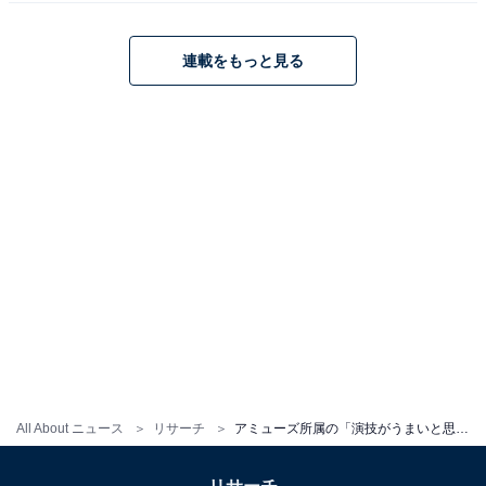
※回答コメントは原文ママです
連載をもっと見る
この記事の筆者：くま なかこ プロフィール
編集プロダクション出身のフリーランスエディター。編
集・執筆・校閲・SNS運用担当として月間50本以上のコ
ンテンツ制作に携わっています。得意なジャンルはライ
フスタイル・金融・育児・エンタメ関連。
10位までの全ランキング結果を見
次ページ
る
All About ニュース
リサーチ
アミューズ所属の「演技がうまいと思う」男性俳優ランキング！ 2位「安田顕」を抑えた1位は？