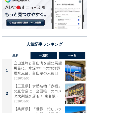
最新
一週間
一ヶ月
立山連峰と富山湾を望む展望
【兵庫
風呂に、水深333mの海洋深
ーメン
1
1
層水風呂。富山県の人気日
再現した
帰...
道...
2026/08/06
2026/08/0
【三重県】伊勢名物「赤福」
【三重
の直営店に、全国唯一のコメ
「鈴鹿天
2
2
ダ大判焼き店も！ 東名阪・
は100
伊...
2026/08/06
2026/08/0
【兵庫県】「世界一忙しいラ
ステラ