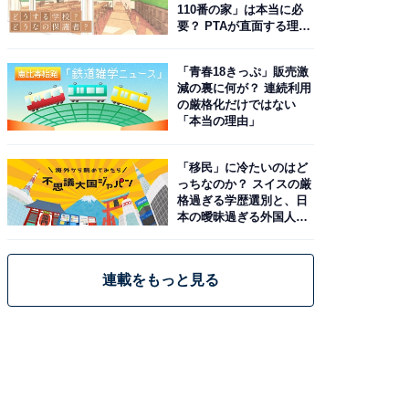
110番の家」は本当に必
要？ PTAが直面する理想
と現実
「青春18きっぷ」販売激
減の裏に何が？ 連続利用
の厳格化だけではない
「本当の理由」
「移民」に冷たいのはど
っちなのか？ スイスの厳
格過ぎる学歴選別と、日
本の曖昧過ぎる外国人政
策
連載をもっと見る