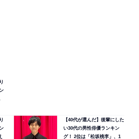
り
ン
1
り
【40代が選んだ】後輩にした
ン
い30代の男性俳優ランキン
え
グ！ 2位は「松坂桃李」、1