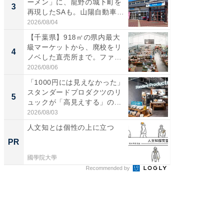
ーメン」に、龍野の城下町を
詰め放題
3
3
再現したSAも。山陽自動車
00円で「
道...
2026/08/04
2026/08/0
【千葉県】918㎡の県内最大
「ミニオ
級マーケットから、廃校をリ
ッグ！ 
4
4
ノベした直売所まで。ファ
ど、夏限
ー...
2026/08/06
2026/08/0
「1000円には見えなかった」
【埼玉
スタンダードプロダクツのリ
「行田天
5
5
ュックが「高見えする」の...
は和の
が...
2026/08/03
2026/08/0
人文知とは個性の上に立つ
なぜ日
のより
PR
PR
國學院大學
國學院大
Recommended by