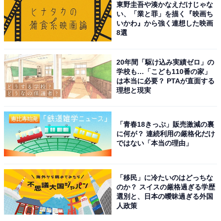
東野圭吾や湊かなえだけじゃな
理』（TBS系）では、高橋文哉さんとダブル主演を務
い、「業と罪」を描く『映画ち
いかわ』から強く連想した映画
め、謎めいたカリスマシェフ・朝倉海役を演じていま
8選
す。
20年間「駆け込み実績ゼロ」の
回答者からは、「明るく仕事場を盛り上げてくれそうだ
学校も…「こども110番の家」
からです（40代女性／奈良県）」「意見ははっきり言え
は本当に必要？ PTAが直面する
理想と現実
るけど無駄話しもしっかり出来そう（40代女性／東京
都）」「かわいいからミスしても強く言えない。ミスし
ても何でも許せる（40代男性／茨城県）」などのコメン
「青春18きっぷ」販売激減の裏
に何が？ 連続利用の厳格化だけ
トが寄せられました。
ではない「本当の理由」
ほかにも、「賢くて要領が良さそうだから（40代女性／
三重県）」「働き者で従順なイメージだから（40代女性
「移民」に冷たいのはどっちな
のか？ スイスの厳格過ぎる学歴
／熊本県）」「可愛げもありながら、しっかりとしてい
選別と、日本の曖昧過ぎる外国
て仕事もきちんとこなせそうだから（40代女性／大阪
人政策
府）」などの声もありました。