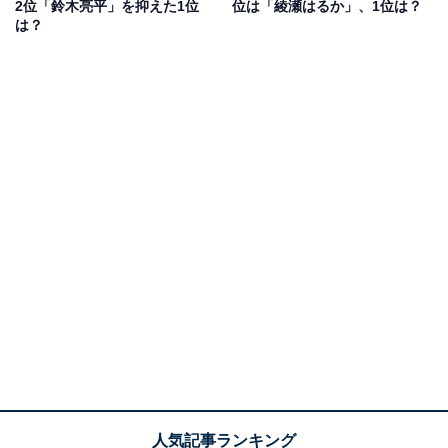
2位「鈴木亮平」を抑えた1位
位は「綾瀬はるか」、1位は？
さ、根性、誠実さが好感を持てる（40代男性／静岡
は？
県）」「部下にしたら有能そうだから（40代男性／東京
都）」などの声がありました。
また、「頭が切れそうだから。基本体管理をきちんとし
ている人は仕事もきちんとできるので（40代男性／茨城
県）」「しっかりしていて、礼儀もわきまえていそうだ
から（40代女性／神奈川県）」「どんな仕事にも一生懸
命に取り組んでくれそうだから（40代女性／福岡県）」
などのコメントも寄せられました。