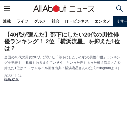
連載
ライフ
グルメ
社会
IT・ビジネス
エンタメ
リサ
【40代が選んだ】部下にしたい20代の男性俳
優ランキング！ 2位「横浜流星」を抑えた1位
は？
全国の40代の男女207人に聞いた「部下にしたい20代の男性俳優」ランキン
グを発表！ 「礼儀もわきまえていそう」といった声もあった横浜流星さんを
抑えた1位は？ （サムネイル画像出典：横浜流星さんの公式Instagramより）
2023.11.24
福島 ゆき