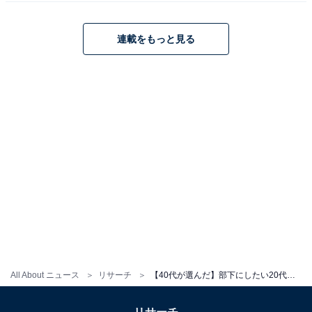
※回答者のコメントは原文ママです
連載をもっと見る
この記事の筆者：福島 ゆき プロフィール
アニメや漫画のレビュー、エンタメトピックスなどを中
心に、オールジャンルで執筆中のライター。時々、店舗
取材などのリポート記事も担当。All AboutおよびAll
About ニュースでのライター歴は5年。
次ページ
11位までのランキング結果を見る
All About ニュース
リサーチ
【40代が選んだ】部下にしたい20代の男性俳優ランキング！ 2位「横浜流星」を抑えた1位は？