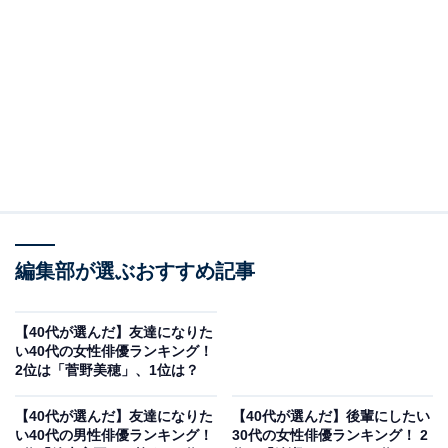
A post shared by 横浜流星 (@ryuseiyokohama_official)
2位は、横浜流星さんでした。2023年は、現代の日本社
会が抱えるリアルな問題が投影された映画『ヴィレッ
ジ』、佐藤浩市さんとのダブル主演映画『春に散る』で
のボクサー役など、シリアスで大人の魅力を増した演技
編集部が選ぶおすすめ記事
にも注目が集まりました。2025年のNHK大河ドラマ『べ
らぼう～蔦重栄華乃夢噺～（つたじゅうえいがのゆめば
【40代が選んだ】友達になりた
い40代の女性俳優ランキング！
なし）』では主演を務めることが発表されています。
2位は「菅野美穂」、1位は？
回答者からは、「常に礼儀正しく、上下関係を心得てる
【40代が選んだ】友達になりた
【40代が選んだ】後輩にしたい
い40代の男性俳優ランキング！
30代の女性俳優ランキング！ 2
感じがします（40代女性／千葉県）」「内面の真面目