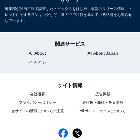
リサーチ
編集部が独自目線で調査したトピックスをはじめ、最新のリリース情報、ト
レンドに関するランキングなど、世の中で注目を集めている話題をお知らせ
しています。
関連サービス
All About
All About Japan
イチオシ
こちらもおすすめ
【40代が選んだ】部下にしたい20代の女性俳優
サイト情報
ランキング！ 2位は「永野芽郁」、では1位は？
会社概要
広告掲載
プライバシーポリシー
著作権・商標・免責事項
当サイトの情報についての注意
All About ニュースについて