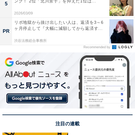
ング！ 2位「北川景子」を抑えた1位は...
5
2026/03/09
View this post on Instagram
リボ地獄から抜け出したい人は、返済を3～6
ヶ月停止して『大幅に減額してから返済す...
PR
渋谷法務総合事務所
Recommended by
A post shared by 志尊淳/jun shison (@jun_shison0305)
1位は、志尊淳さん。2023年度前期のNHK連続テレビ小
説『らんまん』では、神木隆之介さんが演じる主人公・
注目の連載
万太郎の幼なじみで良き理解者、竹雄役で人気を集めま
した。10月から放送中のテレビドラマ『フェルマーの料