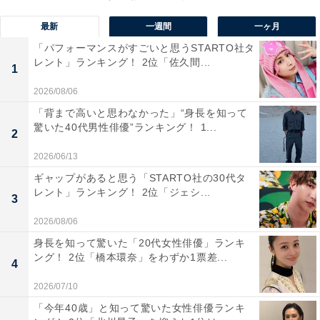
最新
一週間
一ヶ月
「パフォーマンスがすごいと思うSTARTO社タ
レント」ランキング！ 2位「佐久間...
1
2026/08/06
「背まで高いと思わなかった」“身長を知って
驚いた40代男性俳優”ランキング！ 1...
2
1位：志尊淳
2026/06/13
ギャップがあると思う「STARTO社の30代タ
レント」ランキング！ 2位「ジェシ...
3
2026/08/06
身長を知って驚いた「20代女性俳優」ランキ
ング！ 2位「橋本環奈」をわずか1票差...
4
2026/07/10
「今年40歳」と知って驚いた女性俳優ランキ