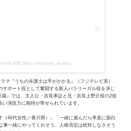
umoto/松本潤 (@jun.matsumoto_ieyasu)
ドラマ『うちの弁護士は手がかかる』（フジテレビ系）
のサポート役として奮闘する新人パラリーガル役を演じ
忠臣蔵』では、主人公・吉良孝証と兄・吉良上野介役の2役
高い演技力に期待が寄せられています。
す（40代女性／香川県）」「一緒に遊んだら率直に面白
鹿な事一緒にやってくれそう。人格否定は絶対しなさそう