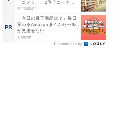
「コメリ」、2位「コーナ
グ！ 2
ン」...
2023/03/02
2026/08/0
「今日の目玉商品は？」毎日
【西野
変わるAmazonタイムセール
刊『北
PR
PR
が見逃せない
くか』
Amazon
FINCHI o
Recommended by