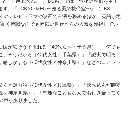
マ『下剋上球児』（TBS系）では、弱小野球部を甲子
。『TOKYO MER〜走る緊急救命室〜』（TBS
多くのテレビドラマや映画で主演を務めるほか、英語が堪
が高く博識な面でも幅広い世代からの人気を獲得してい
に懐が広そうで憧れる（40代女性／千葉県）」「何でも
立しそうだから（40代女性／千葉県）」「誠実で明る
な感じがする（40代女性／神奈川県）」などのコメント
聞くと魅力的（40代女性／兵庫県）」「落ち込んだ時支
女性／神奈川県）」「馬鹿なこともなんでも付き合ってく
の声がありました。