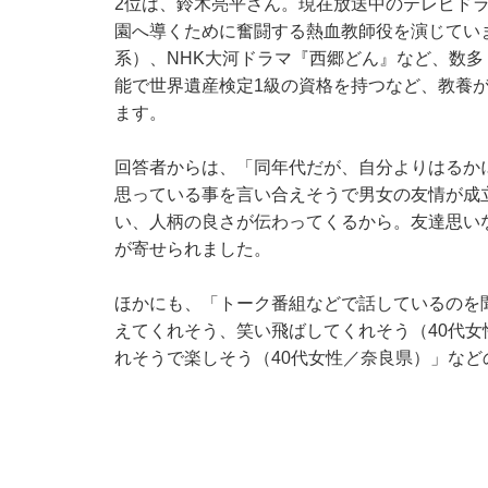
2位は、鈴木亮平さん。現在放送中のテレビドラ
園へ導くために奮闘する熱血教師役を演じています
系）、NHK大河ドラマ『西郷どん』など、数
能で世界遺産検定1級の資格を持つなど、教養
ます。
回答者からは、「同年代だが、自分よりはるか
思っている事を言い合えそうで男女の友情が成
い、人柄の良さが伝わってくるから。友達思い
が寄せられました。
ほかにも、「トーク番組などで話しているのを
えてくれそう、笑い飛ばしてくれそう（40代
れそうで楽しそう（40代女性／奈良県）」など