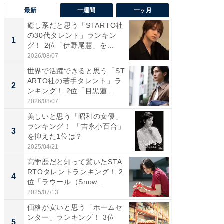
最新
一週間
一ヶ月
癒し系だと思う「STARTO社
癒し系だ
の30代タレント」ランキン
の若手
1
1
グ！ 2位「伊野尾慧」を...
グ！ 2
2026/08/07
2026/08/0
世界で活躍できると思う「ST
「パフ
ARTO社の若手タレント」ラ
思うST
2
2
ンキング！ 2位「目黒蓮...
ンキング
2026/08/07
2026/08/0
美しいと思う「昭和の女優」
ギャップ
ランキング！ 「吉永小百合」
RTO社
3
3
を抑えた1位は？
キング！
2025/04/21
2026/08/0
高学歴だと知って驚いたSTA
癒し系だ
RTOタレントランキング！ 2
の30代
4
4
位「ラウール（Snow...
グ！ 2
2025/07/13
2026/08/0
価格が安いと思う「ホームセ
「ファン
ンター」ランキング！ 3位
ARTO
5
5