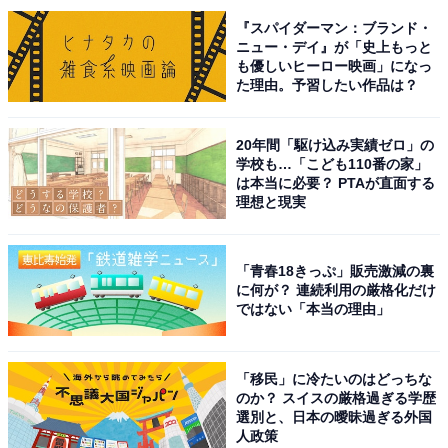
『スパイダーマン：ブランド・
ニュー・デイ』が「史上もっと
も優しいヒーロー映画」になっ
た理由。予習したい作品は？
20年間「駆け込み実績ゼロ」の
学校も…「こども110番の家」
は本当に必要？ PTAが直面する
理想と現実
「青春18きっぷ」販売激減の裏
に何が？ 連続利用の厳格化だけ
ではない「本当の理由」
「移民」に冷たいのはどっちな
のか？ スイスの厳格過ぎる学歴
選別と、日本の曖昧過ぎる外国
人政策