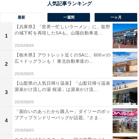
最新
一週間
一ヶ月
【兵庫県】「世界一忙しいラーメン」に、龍野
の城下町を再現したSAも。山陽自動車道...
1
2026/08/04
【栃木県】アウトレット近くのSAに、600㎡の
広々ドッグランも！ 東北自動車道の...
2
2026/08/05
【山梨県の人気日帰り温泉】「山梨日帰り温泉
源泉かけ流しの湯 桜湯」は源泉かけ流...
3
2026/08/05
「面白いのあったから購入〜」ダイソーのポッ
プアップランドリーバッグが話題。“さま...
4
2026/08/03