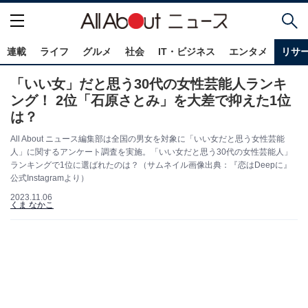
連載
ライフ
グルメ
社会
IT・ビジネス
エンタメ
リサ
「いい女」だと思う30代の女性芸能人ランキ
ング！ 2位「石原さとみ」を大差で抑えた1位
は？
All About ニュース編集部は全国の男女を対象に「いい女だと思う女性芸能
人」に関するアンケート調査を実施。「いい女だと思う30代の女性芸能人」
ランキングで1位に選ばれたのは？（サムネイル画像出典：『恋はDeepに』
公式Instagramより）
2023.11.06
くま なかこ