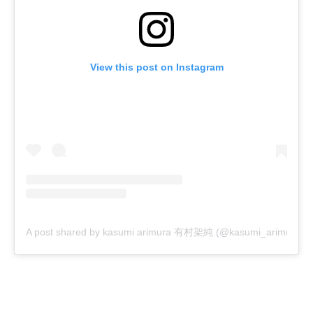
View this post on Instagram
A post shared by kasumi arimura 有村架純 (@kasumi_arimura.offi