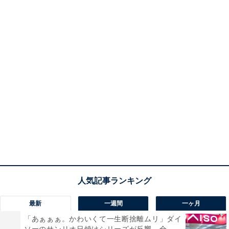
最新
一週間
一ヶ月
「あぁぁぁ。かわいくて一生断捨離ムリ」ダイ