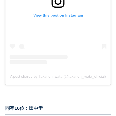
View this post on Instagram
A post shared by Takanori Iwata (@takanori_iwata_official)
同率16位：田中圭