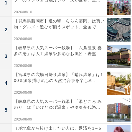
ソーのサンリオ日焼けシリーズが反響。全...
1
2026/08/10
【群馬県藤岡市】道の駅「ららん藤岡」は買い
物・グルメ・遊びが揃うスポット。全国で...
2
2026/08/09
【岐阜県の人気スーパー銭湯】「六条温泉 喜
多の湯」は人工温泉や多彩なお風呂・岩盤...
3
2026/08/09
【宮城県の穴場日帰り温泉】「晴れ温泉」は1
00％源泉掛け流しの天然混合泉を楽しめ...
4
2026/08/09
【岐阜県の人気スーパー銭湯】「湯どころ み
のり」は「いけだゆげ温泉」や冷冷交代浴...
5
2026/08/09
リボ地獄から抜け出したい人は、返済を3～6