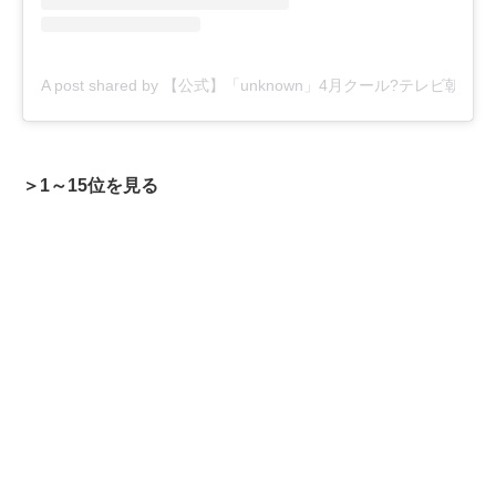
A post shared by 【公式】「unknown」4月クール?テレビ朝日火曜
＞1～15位を見る