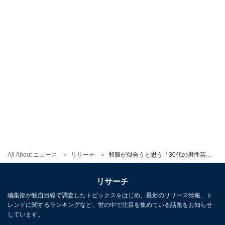
All About ニュース
リサーチ
和服が似合うと思う「30代の男性芸能人」ランキング！ 2位「菅田将暉」を抑え、1位に選ばれたのは？
リサーチ
編集部が独自目線で調査したトピックスをはじめ、最新のリリース情報、ト
レンドに関するランキングなど、世の中で注目を集めている話題をお知らせ
しています。