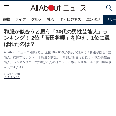
連載
ライフ
グルメ
社会
IT・ビジネス
エンタメ
リサ
和服が似合うと思う「30代の男性芸能人」ラ
ンキング！ 2位「菅田将暉」を抑え、1位に選
ばれたのは？
All About ニュース編集部は、全国10～60代の男女を対象に「和服が似合う芸
能人」に関するアンケート調査を実施。「和服が似合うと思う30代の男性芸
能人」ランキングで1位に選ばれたのは？（サムネイル画像出典：菅田将暉さ
ん公式Xより）
2023.10.28
くま なかこ