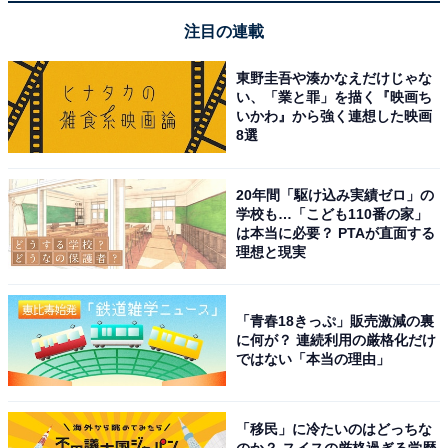
年代でも1番」（32歳男性）、「山田孝之さんはもう髭
注目の連載
のイメージしかないです。髭ぼうぼうでも汚い感じでも
胸毛が生えていてもなんだか素敵です」（39歳女性）、
東野圭吾や湊かなえだけじゃな
い、「業と罪」を描く『映画ち
「むしろ髭がある方の彼が定着している位、似合ってい
いかわ』から強く連想した映画
ると思う」（49歳女性）などのコメントが寄せられまし
8選
た。
20年間「駆け込み実績ゼロ」の
学校も…「こども110番の家」
は本当に必要？ PTAが直面する
＞次のページ：8位までの全ランキング結果を見る
理想と現実
※回答者のコメントは原文ママです
「青春18きっぷ」販売激減の裏
に何が？ 連続利用の厳格化だけ
この記事の筆者：福島 ゆき プロフィール
ではない「本当の理由」
アニメや漫画のレビュー、エンタメトピックスなどを中
心に、オールジャンルで執筆中のライター。時々、店舗
「移民」に冷たいのはどっちな
取材などのリポート記事も担当。All AboutおよびAll
のか？ スイスの厳格過ぎる学歴