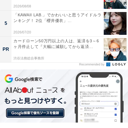
2026/08/08
「KAWAII LAB.」でかわいいと思うアイドルラ
ンキング！ 2位「櫻井優衣」...
5
2026/07/20
A post shared by 映画『唄う六人の女』【10/27公開】 (@utau.on
カードローン50万円以上の人は、返済を3～6
ヶ月停止して『大幅に減額してから返済...
PR
渋谷法務総合事務所
1位は、山田孝之さん。竹野内豊さんとダブル主演を務
Recommended by
める10月27日公開のサスペンススリラー映画『唄う六人
の女』でも、髭に長髪というワイルドな姿で主人公・宇
和島役を演じています。現在放送中の松本潤さん主演の
NHK大河ドラマ『どうする家康』で務めた服部半蔵役で
は、長髪に髭がりりしい武士の姿を披露しました。
回答者からは、「山田孝之一択。何をしてもどの格好し
ても似合う」（23歳女性）、「ヒゲ役がハマりすぎ、全