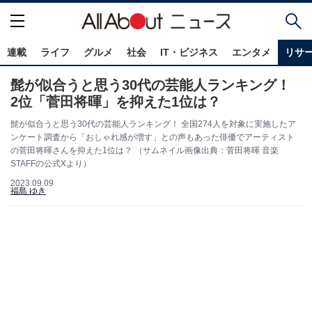
連載
ライフ
グルメ
社会
IT・ビジネス
エンタメ
リサ
髭が似合うと思う30代の芸能人ランキング！
2位「菅田将暉」を抑えた1位は？
髭が似合うと思う30代の芸能人ランキング！ 全国274人を対象に実施したア
ンケート調査から「おしゃれ感が増す」との声もあった俳優でアーティスト
の菅田将暉さんを抑えた1位は？ （サムネイル画像出典：菅田将暉 音楽
STAFFの公式Xより）
2023.09.09
福島 ゆき