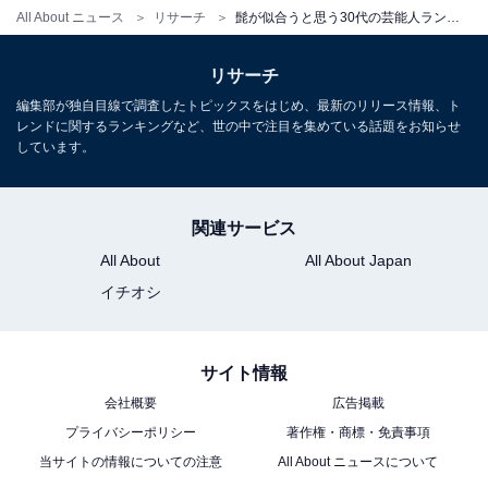
位は「山崎賢人」、1位は？
All About ニュース
リサーチ
髭が似合うと思う30代の芸能人ランキング！ 2位「菅田将暉」を抑えた1位は？
リサーチ
編集部が独自目線で調査したトピックスをはじめ、最新のリリース情報、ト
レンドに関するランキングなど、世の中で注目を集めている話題をお知らせ
しています。
1
2
関連サービス
All About
All About Japan
イチオシ
サイト情報
会社概要
広告掲載
プライバシーポリシー
著作権・商標・免責事項
当サイトの情報についての注意
All About ニュースについて