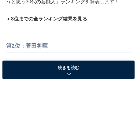
うと思う30代の芸能人」ランキングを発表します！
＞8位までの全ランキング結果を見る
第2位：菅田将暉
名古屋公演限定ラゲッジタグはあおなみ線カラ
続きを読む
ー???グッズ好評販売中です?
#菅田将暉
#クワイエットジャーニー
pic.twitter.com/BMMYp3omFI
— 菅田将暉 音楽STAFF公式 (@sudamasakimusic)
November 25, 2022