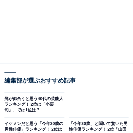
2位は、菅田将暉さん。2022年1月に放送されて大好評だ
った漫画原作のテレビドラマ『ミステリと言う勿れ』
（フジテレビ系）の映画公開を9月15日に控え、菅さん
が演じる主人公・久能整（くのう ととのう）のアフロ姿
の再来に期待が寄せられています。
アーティストとしての活動や、個性的なファッションで
モデルとしても活躍する菅田さん。過去にはオレンジヘ
アに髭、坊主頭に髭姿なども披露し、ファッションアイ
コンとしても存在感抜群です。
編集部が選ぶおすすめ記事
回答者からは、「いつもおしゃれなファッションなので
髭が似合うと思う40代の芸能人
髭があるとおしゃれ感が増してとてもカッコいい」（28
ランキング！ 2位は「小栗
旬」、では1位は？
歳女性）、「魅力が増す」（22歳未回答）などの声や
「髭一つでいろんな役に憑依する」（58歳女性）、「実
イケメンだと思う「今年30歳の
「今年30歳」と聞いて驚いた男
際に映画の役でも髭が似合っていました」（22歳女
男性俳優」ランキング！ 2位は
性俳優ランキング！ 2位「山田