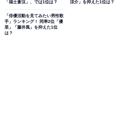
「福士蒼汰」、では1位は？
涼介」を抑えた1位は？
性）、「役者として重みを感じる」（42歳男性）、な
ど、髭があることで役者として重厚さが増している、と
「俳優活動を見てみたい男性歌
いう声もありました。
手」ランキング！ 同率2位「優
里」「藤井風」を抑えた1位
は？