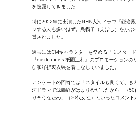
を披露してきました。
特に2022年に出演したNHK大河ドラマ『鎌倉
ジする人も多いはず。烏帽子（えぼし）をかぶ
賛されました。
過去にはCMキャラクターを務める『ミスター
『misdo meets 祇園辻利』のプロモーシ
な和洋折衷衣装を着こなしていました。
アンケートの回答では「スタイルも良くて、き
河ドラマで源義経がはまり役だったから」（5
りそうなため」（30代女性）といったコメント