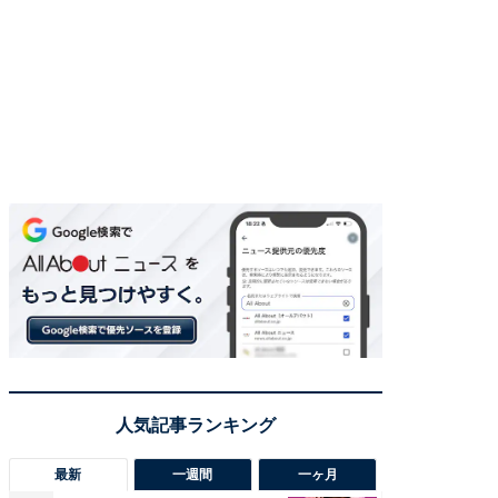
最新
一週間
一ヶ月