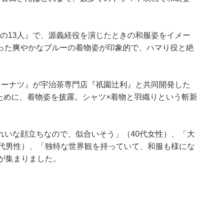
殿の13人』で、源義経役を演じたときの和服姿をイメー
った爽やかなブルーの着物姿が印象的で、ハマり役と絶
ドーナツ』が宇治茶専門店『祇園辻利』と共同開発した
ョンのために、着物姿を披露。シャツ×着物と羽織りという斬新
れいな顔立ちなので、似合いそう」（40代女性）、「大
0代男性）、「独特な世界観を持っていて、和服も様にな
が集まりました。