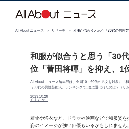
All About ニュース
リサーチ
和服が似合うと思う「30代の男性芸
和服が似合うと思う「30代
位「菅田将暉」を抑え、1
All About ニュース編集部は、全国10～60代の男女を対
う30代の男性芸能人」ランキングで1位に選ばれたのは？（サ
2023.10.28
くま なかこ
着物や浴衣など、ドラマや映画などで和服姿を
姿のイメージが強い俳優もいるかもしれません