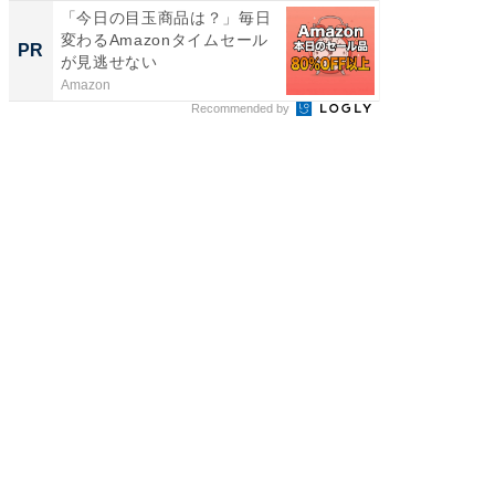
「今日の目玉商品は？」毎日
全国の
変わるAmazonタイムセール
付きの
PR
PR
が見逃せない
Amazon
COCO VIL
Recommended by