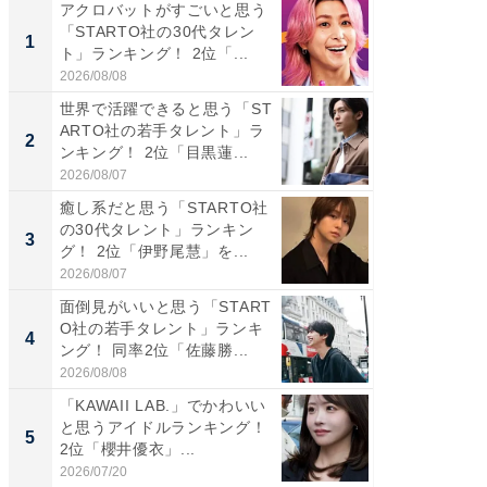
アクロバットがすごいと思う
癒し系だ
「STARTO社の30代タレン
の若手
1
1
ト」ランキング！ 2位「...
グ！ 2
2026/08/08
2026/08/0
世界で活躍できると思う「ST
癒し系だ
ARTO社の若手タレント」ラ
の30代
2
2
ンキング！ 2位「目黒蓮...
グ！ 2
2026/08/07
2026/08/0
癒し系だと思う「STARTO社
「パフ
の30代タレント」ランキン
思うST
3
3
グ！ 2位「伊野尾慧」を...
ンキング
2026/08/07
2026/08/0
面倒見がいいと思う「START
ギャップ
O社の若手タレント」ランキ
RTO社
4
4
ング！ 同率2位「佐藤勝...
キング！
2026/08/08
2026/08/0
「KAWAII LAB.」でかわいい
世界で活
と思うアイドルランキング！
ARTO
5
5
2位「櫻井優衣」...
ンキング
2026/07/20
2026/08/0