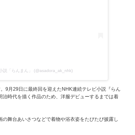
レビ小説「らんまん」 (@asadora_ak_nhk)
。9月29日に最終回を迎えたNHK連続テレビ小説『らん
明治時代を描く作品のため、洋服デビューするまでは着
画の舞台あいさつなどで着物や浴衣姿をたびたび披露し