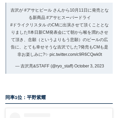
吉沢が
#アサヒビール
さんから10月11日に発売とな
る新商品
#アサヒスーパードライ
#ドライクリスタル
のCMに出演させて頂くこととな
りました‼️本日新CM発表会にて朝から喉を潤わさせ
て頂き、念願（というよりもう悲願）のビールの広
告に、とても幸せそうな吉沢でした?発売もCMも是
非お楽しみに?✨
pic.twitter.com/c9R6CQwk0t
— 吉沢亮&STAFF (@ryo_staff)
October 3, 2023
同率1位：平野紫耀