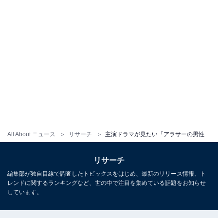
All About ニュース
リサーチ
主演ドラマが見たい「アラサーの男性俳優」ランキング！ 3位「菅田将暉」を抑えた同率1位は？
リサーチ
編集部が独自目線で調査したトピックスをはじめ、最新のリリース情報、ト
レンドに関するランキングなど、世の中で注目を集めている話題をお知らせ
しています。