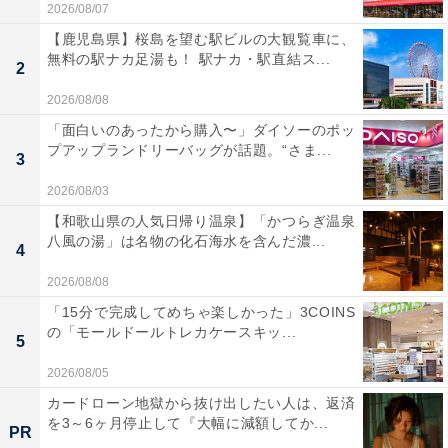
2026/08/07
【鹿児島県】桜島を望む駅ビルの大観覧車に、
無料の駅ナカ足湯も！ 駅ナカ・駅直結ス...
2
2026/08/08
「面白いのあったから購入〜」ダイソーのポッ
プアップランドリーバッグが話題。“さま...
3
2026/08/03
【和歌山県の人気日帰り温泉】「かつらぎ温泉
八風の湯」は名物の化石海水を含んだ濃...
4
2026/08/08
「15分で完成してめちゃ楽しかった」3COINS
の「モールドールトレカケースキッ...
5
2026/08/05
カードローン地獄から抜け出したい人は、返済
を3～6ヶ月停止して『大幅に減額してか...
PR