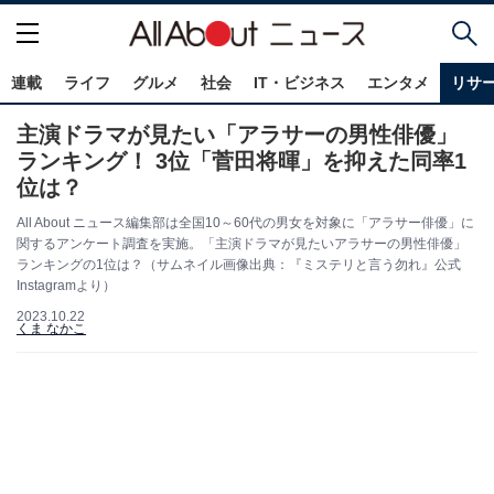
連載
ライフ
グルメ
社会
IT・ビジネス
エンタメ
リサ
主演ドラマが見たい「アラサーの男性俳優」
ランキング！ 3位「菅田将暉」を抑えた同率1
位は？
All About ニュース編集部は全国10～60代の男女を対象に「アラサー俳優」に
関するアンケート調査を実施。「主演ドラマが見たいアラサーの男性俳優」
ランキングの1位は？（サムネイル画像出典：『ミステリと言う勿れ』公式
Instagramより）
2023.10.22
くま なかこ