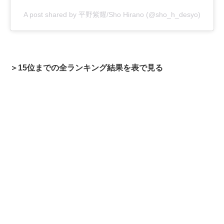
A post shared by 平野紫耀/Sho Hirano (@sho_h_desyo)
＞15位までの全ランキング結果を表で見る