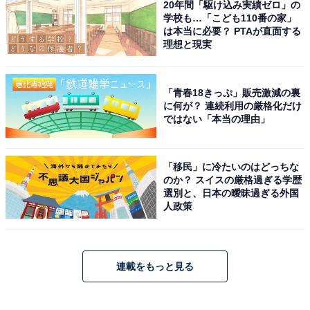
20年間「駆け込み実績ゼロ」の
学校も…「こども110番の家」
は本当に必要？ PTAが直面する
理想と現実
「青春18きっぷ」販売激減の裏
に何が？ 連続利用の厳格化だけ
ではない「本当の理由」
「移民」に冷たいのはどっちな
のか？ スイスの厳格過ぎる学歴
選別と、日本の曖昧過ぎる外国
人政策
連載をもっと見る