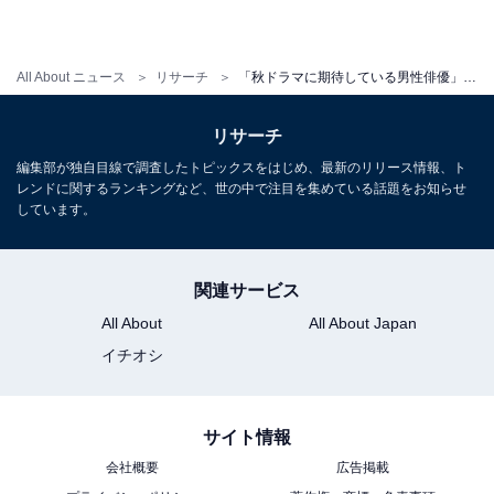
All About ニュース
リサーチ
「秋ドラマに期待している男性俳優」ランキング！ 同率2位「ムロツヨシ」「西島秀俊」を抑えた1位は？
リサーチ
編集部が独自目線で調査したトピックスをはじめ、最新のリリース情報、ト
レンドに関するランキングなど、世の中で注目を集めている話題をお知らせ
しています。
関連サービス
All About
All About Japan
イチオシ
サイト情報
会社概要
広告掲載