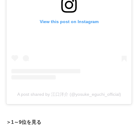
View this post on Instagram
A post shared by 江口洋介 (@yosuke_eguchi_official)
＞1～9位を見る