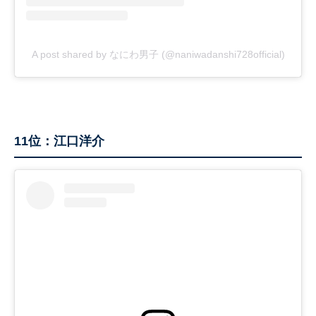
A post shared by なにわ男子 (@naniwadanshi728official)
11位：江口洋介