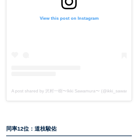
View this post on Instagram
A post shared by 沢村一樹〜Ikki Sawamura〜 (@ikki_sawamura_of
同率12位：道枝駿佑