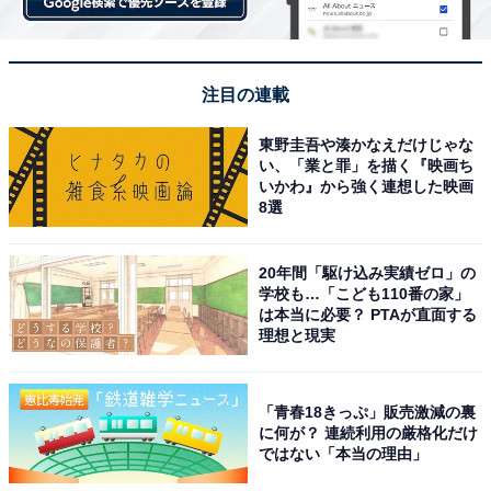
注目の連載
東野圭吾や湊かなえだけじゃな
い、「業と罪」を描く『映画ち
いかわ』から強く連想した映画
8選
20年間「駆け込み実績ゼロ」の
学校も…「こども110番の家」
は本当に必要？ PTAが直面する
理想と現実
「青春18きっぷ」販売激減の裏
に何が？ 連続利用の厳格化だけ
ではない「本当の理由」