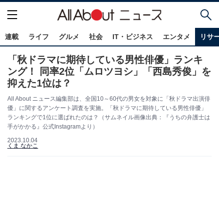
連載
ライフ
グルメ
社会
IT・ビジネス
エンタメ
リサ
「秋ドラマに期待している男性俳優」ランキ
ング！ 同率2位「ムロツヨシ」「西島秀俊」を
抑えた1位は？
All About ニュース編集部は、全国10～60代の男女を対象に「秋ドラマ出演俳
優」に関するアンケート調査を実施。「秋ドラマに期待している男性俳優」
ランキングで1位に選ばれたのは？（サムネイル画像出典：『うちの弁護士は
手がかかる』公式Instagramより）
2023.10.04
くま なかこ