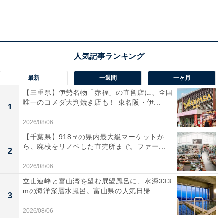
最新
一週間
一ヶ月
【三重県】伊勢名物「赤福」の直営店に、全国
唯一のコメダ大判焼き店も！ 東名阪・伊...
1
2026/08/06
【千葉県】918㎡の県内最大級マーケットか
ら、廃校をリノベした直売所まで。ファー...
2
2026/08/06
立山連峰と富山湾を望む展望風呂に、水深333
mの海洋深層水風呂。富山県の人気日帰...
3
2026/08/06