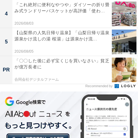
「これ絶対に便利なやつや」ダイソーの折り畳
み式ランドリーバスケットが高評価「使わ...
4
2026/08/03
【山梨県の人気日帰り温泉】「山梨日帰り温泉
源泉かけ流しの湯 桜湯」は源泉かけ流...
5
2026/08/05
「〇〇した後に必ず宝くじを買いなさい」貧乏
が億万長者に
PR
合同会社デジタルファーム
Recommended by