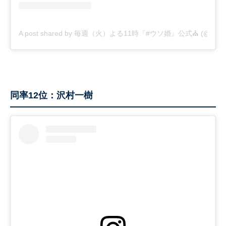
A post shared by 毎週（火）よる11時『#ウソ婚』公式⛪ (@kadora
同率12位：沢村一樹