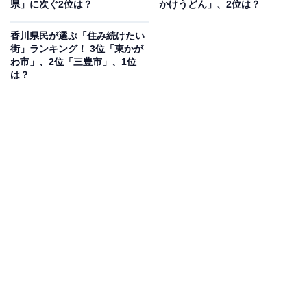
県」に次ぐ2位は？
かけうどん」、2位は？
香川県民が選ぶ「住み続けたい
街」ランキング！ 3位「東かが
わ市」、2位「三豊市」、1位
は？
2位：さぬきあげうどん 旨塩味
2位は「さぬきあげうどん 旨塩味」でした。カリカリと
した食感と、ほんのりと後に残る讃岐うどんの風味が絶
妙なスナック菓子です。