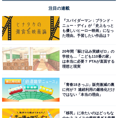
注目の連載
『スパイダーマン：ブランド・
ニュー・デイ』が「史上もっと
も優しいヒーロー映画」になっ
た理由。予習したい作品は？
20年間「駆け込み実績ゼロ」の
学校も…「こども110番の家」
は本当に必要？ PTAが直面する
理想と現実
ガラルヤドンのカレーうどん（出典：
プレスリリース
）
「青春18きっぷ」販売激減の裏
に何が？ 連続利用の厳格化だけ
食べてみたい理由としても「今まで食べた事が無いの
ではない「本当の理由」
と、名前にインパクトがあって気になったから」（40代
男性／新潟県）、「ネーミングが独特。美味しそうな予
感がする」（40代女性／石川県）、「カレーうどんが大
「移民」に冷たいのはどっちな
のか？ スイスの厳格過ぎる学歴