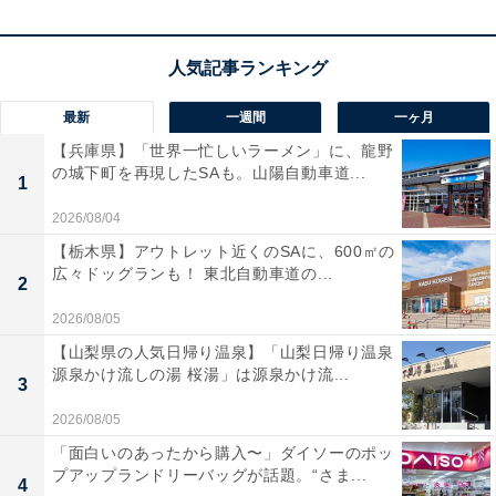
最新
一週間
一ヶ月
【兵庫県】「世界一忙しいラーメン」に、龍野
さぬきあげうどん 旨塩味（出典：
Amazon
）
の城下町を再現したSAも。山陽自動車道...
1
「うどんが有名だから」（50代女性／福岡県）、「うど
2026/08/04
んが好き」（40代男性／東京都）、「ご当地のものたべ
【栃木県】アウトレット近くのSAに、600㎡の
広々ドッグランも！ 東北自動車道の...
たい」（20代女性／石川県）とうどん県とも言われる香
2
川のうどんの名前を冠したお菓子であることから気にな
2026/08/05
るというコメントが多数寄せられました。
【山梨県の人気日帰り温泉】「山梨日帰り温泉
源泉かけ流しの湯 桜湯」は源泉かけ流...
3
2026/08/05
「面白いのあったから購入〜」ダイソーのポッ
プアップランドリーバッグが話題。“さま...
4