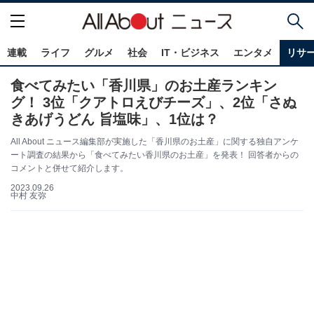
連載
ライフ
グルメ
社会
IT・ビジネス
エンタメ
リサ
食べてみたい「香川県」のお土産ランキン
グ！ 3位「クアトロえびチーズ」、2位「さぬ
きあげうどん 旨塩味」、1位は？
All About ニュース編集部が実施した「香川県のお土産」に関する独自アンケ
ート調査の結果から「食べてみたい香川県のお土産」を発表！ 回答者からの
コメントと併せて紹介します。
2023.09.26
中村 友弥