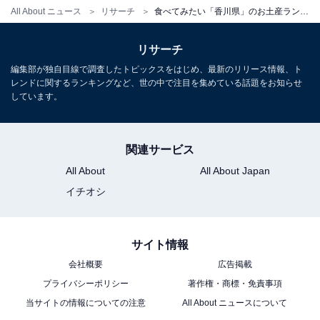
All About ニュース
リサーチ
食べてみたい「香川県」のお土産ランキング！ 3位「クアトロえびチーズ」、2位「さぬきあげうどん 旨塩味」、1位は？
＞9位までの全ランキング結果を見る
リサーチ
※回答者のコメントは原文ママです
編集部が独自目線で調査したトピックスをはじめ、最新のリリース情報、ト
レンドに関するランキングなど、世の中で注目を集めている話題をお知らせ
しています。
関連サービス
All About
All About Japan
イチオシ
サイト情報
会社概要
広告掲載
プライバシーポリシー
著作権・商標・免責事項
当サイトの情報についての注意
All About ニュースについて