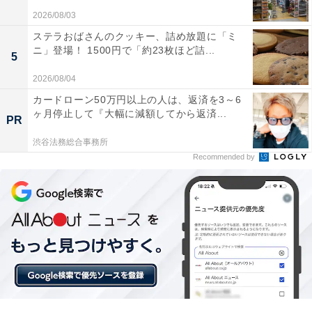
2026/08/03
ステラおばさんのクッキー、詰め放題に「ミ
ニ」登場！ 1500円で「約23枚ほど詰...
5
2026/08/04
カードローン50万円以上の人は、返済を3～6
ヶ月停止して『大幅に減額してから返済...
PR
渋谷法務総合事務所
1位：ガラルヤドンのカレーうどん
Recommended by
1位になったのは「ガラルヤドンのカレーうどん」でし
た！ ポケモンに登場するガラルヤドンとコラボしたカレ
ーうどんは2020年にイベントで登場し、お土産まで作ら
れました。