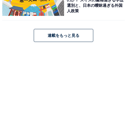
好きです。『ガラルヤドン』とは何か気になりました」
選別と、日本の曖昧過ぎる外国
（30代男性／千葉県）と名前から気になるというコメン
人政策
トが多数。
また、「香川県のカレーはどのようなものか、食べたこ
連載をもっと見る
とがなかったので、いつか取れ寄せでも食べるチャンス
があればと思いました。カレーは各地で味が違うので、
興味があります」（60代男性／長崎県）、「香川でカレ
ーうどんはまだ食べていないから」（30代男性／兵庫
県）など、香川のカレーうどんは食べたことがないとい
った純粋にカレーうどんの味が気になるという声もあり
ました。
以上、食べてみたい香川県のお土産ランキングを紹介し
ました。今度香川県に行く機会があれば、ぜひ購入を検
討してみてください。