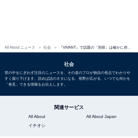
All About ニュース
社会
『VIVANT』で話題の「別班」は確かに存在していた？ 世界のスパイを取材した筆者が見聞きしたリアル
社会
世の中をにぎわず注目のニュースを、その道のプロが独自の視点でわかりや
すく掘り下げます。読めば話のネタになる、視野が広がる、いつでも何かを
「発見」できる情報をお伝えします。
関連サービス
All About
All About Japan
イチオシ