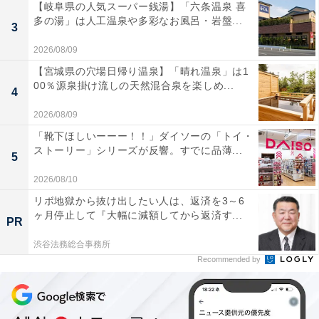
【岐阜県の人気スーパー銭湯】「六条温泉 喜
多の湯」は人工温泉や多彩なお風呂・岩盤...
3
2026/08/09
【宮城県の穴場日帰り温泉】「晴れ温泉」は1
00％源泉掛け流しの天然混合泉を楽しめ...
4
2026/08/09
「靴下ほしいーーー！！」ダイソーの「トイ・
ストーリー」シリーズが反響。すでに品薄...
5
2026/08/10
リボ地獄から抜け出したい人は、返済を3～6
ヶ月停止して『大幅に減額してから返済す...
PR
渋谷法務総合事務所
Recommended by