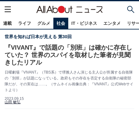
連載
ライフ
グルメ
社会
IT・ビジネス
エンタメ
リサ
世界を知れば日本が見える 第30回
『VIVANT』で話題の「別班」は確かに存在し
ていた？ 世界のスパイを取材した筆者が見聞
きしたリアル
日曜劇場『VIVANT』（TBS系）で堺雅人さん演じる主人公が所属する自衛隊
の「別班」が話題になっている。政府もその存在を否定する自衛隊の秘密部
隊だが、その実在は……。（サムネイル画像出典：『VIVANT』公式Webサイ
トより）
2023.09.15
山田 敏弘