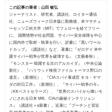
この記事の筆者：
山田 敏弘
ジャーナリスト、研究者。講談社、ロイター通信
社、ニューズウィーク日本版に勤務後、米マサチュ
ーセッツ工科大学（MIT）でフェローを経てフリー
に。 国際情勢や社会問題、サイバー安全保障を中心
に国内外で取材・執筆を行い、訳書に『黒いワール
ドカップ』（講談社）など、著書に『ゼロデイ 米中
露サイバー戦争が世界を破壊する』（文藝春秋）、
『モンスター 暗躍する次のアルカイダ』（中央公論
新社）、『ハリウッド検視ファイル トーマス野口の
遺言』（新潮社）、『CIAスパイ養成官 キヨ・ヤマ
ダの対日工作』（新潮社）、『サイバー戦争の今』
（KKベストセラーズ）、『世界のスパイから喰いモ
ノにされる日本 MI6、CIAの厳秘インテリジェン
ス』（講談社＋α新書）。近著に『プーチンと習近