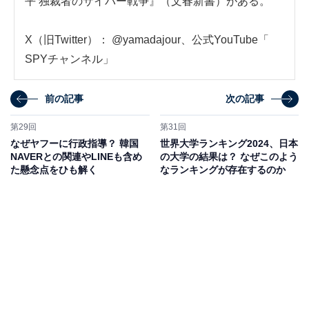
平 独裁者のサイバー戦争』（文春新書）がある。
X（旧Twitter）：
@yamadajour
、公式YouTube「
SPYチャンネル
」
前の記事
次の記事
第29回
第31回
なぜヤフーに行政指導？ 韓国
世界大学ランキング2024、日本
NAVERとの関連やLINEも含め
の大学の結果は？ なぜこのよう
た懸念点をひも解く
なランキングが存在するのか