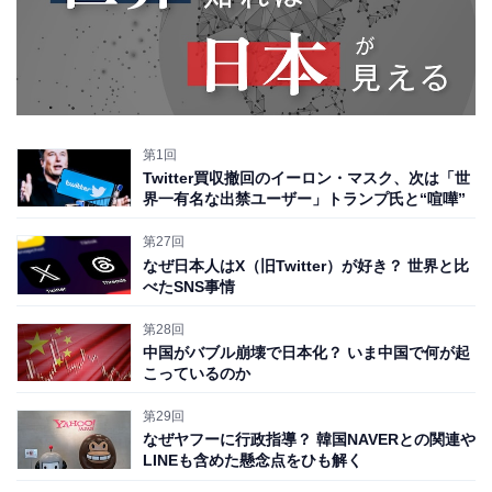
第1回
Twitter買収撤回のイーロン・マスク、次は「世
界一有名な出禁ユーザー」トランプ氏と“喧嘩”
第27回
なぜ日本人はX（旧Twitter）が好き？ 世界と比
べたSNS事情
第28回
中国がバブル崩壊で日本化？ いま中国で何が起
こっているのか
第29回
なぜヤフーに行政指導？ 韓国NAVERとの関連や
LINEも含めた懸念点をひも解く