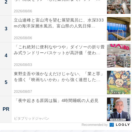
2
2026/08/06
立山連峰と富山湾を望む展望風呂に、水深333
mの海洋深層水風呂。富山県の人気日帰...
3
2026/08/06
「これ絶対に便利なやつや」ダイソーの折り畳
み式ランドリーバスケットが高評価「使わ...
4
2026/08/03
東野圭吾や湊かなえだけじゃない、「業と罪」
を描く『映画ちいかわ』から強く連想した...
5
2026/08/07
「夜中起きる原因は脳」4時間睡眠の人必見
PR
ビタブリッドジャパン
Recommended by