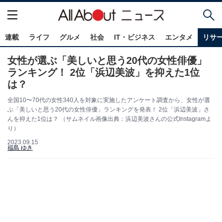
連載
ライフ
グルメ
社会
IT・ビジネス
エンタメ
リサ
女性が選ぶ「美しいと思う20代の女性俳優」
ランキング！ 2位「浜辺美波」を抑えた1位
は？
全国10〜70代の女性340人を対象に実施したアンケート調査から、女性が選
ぶ「美しいと思う20代の女性俳優」ランキングを発表！ 2位「浜辺美波」さ
んを抑えた1位は？ （サムネイル画像出典：浜辺美波さんの公式Instagramよ
り）
2023.09.15
福島 ゆき