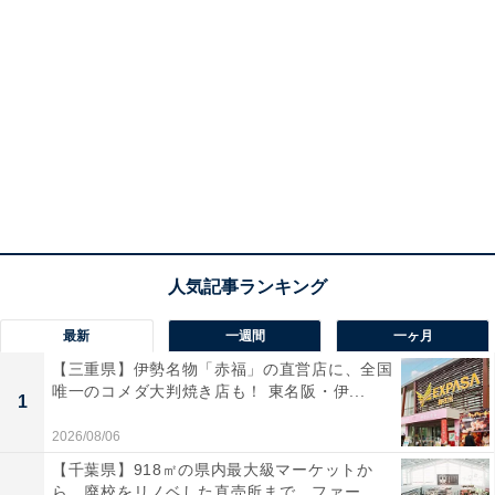
最新
一週間
一ヶ月
【三重県】伊勢名物「赤福」の直営店に、全国
唯一のコメダ大判焼き店も！ 東名阪・伊...
1
2026/08/06
【千葉県】918㎡の県内最大級マーケットか
ら、廃校をリノベした直売所まで。ファー...