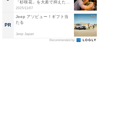
「杉咲花」を大差で抑えた1
グ！ 2
位...
2025/11/07
2026/08/0
Jeep アソビュー！ギフト当
全国の
たる
付きの
PR
PR
Jeep Japan
COCO VIL
Recommended by