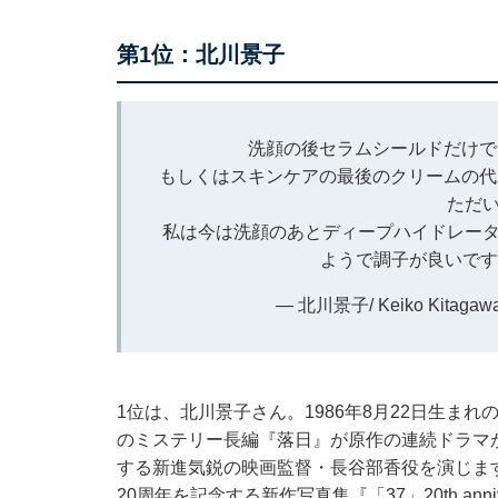
第1位：北川景子
洗顔の後セラムシールドだけで
もしくはスキンケアの最後のクリームの代
ただい
私は今は洗顔のあとディープハイドレータ
ようで調子が良いで
— 北川景子/ Keiko Kitagawa 
1位は、北川景子さん。1986年8月22日生ま
のミステリー長編『落日』が原作の連続ドラマが
する新進気鋭の映画監督・長谷部香役を演じま
20周年を記念する新作写真集『「37」20th ann