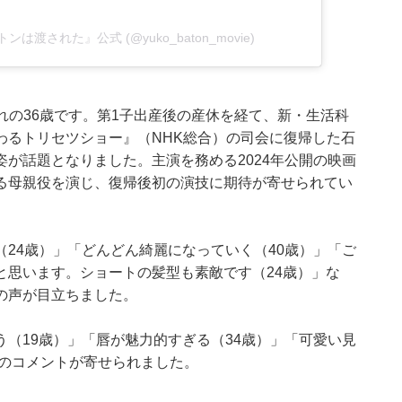
バトンは渡された』公式 (@yuko_baton_movie)
生まれの36歳です。第1子出産後の産休を経て、新・生活科
わるトリセツショー』（NHK総合）の司会に復帰した石
が話題となりました。主演を務める2024年公開の映画
る母親役を演じ、復帰後初の演技に期待が寄せられてい
24歳）」「どんどん綺麗になっていく（40歳）」「ご
と思います。ショートの髪型も素敵です（24歳）」な
の声が目立ちました。
（19歳）」「唇が魅力的すぎる（34歳）」「可愛い見
どのコメントが寄せられました。