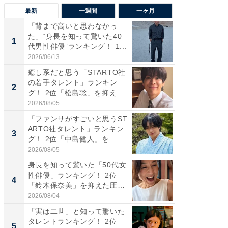
最新
一週間
一ヶ月
「背まで高いと思わなかっ
「癒し系
た」“身長を知って驚いた40
タレント
1
1
代男性俳優”ランキング！ 1...
「井ノ原
2026/06/13
2026/08/0
癒し系だと思う「STARTO社
ギャップ
の若手タレント」ランキン
RTO社
2
2
グ！ 2位「松島聡」を抑え...
キング！
2026/08/05
2026/08/0
「ファンサがすごいと思うST
癒し系だ
ARTO社タレント」ランキン
の若手
3
3
グ！ 2位「中島健人」を...
グ！ 2
2026/08/05
2026/08/0
身長を知って驚いた「50代女
「ギャッ
性俳優」ランキング！ 2位
RTO社
4
4
「鈴木保奈美」を抑えた圧
グ！ 2
倒...
2026/08/04
2026/07/3
「実は二世」と知って驚いた
「世界で
タレントランキング！ 2位
ARTO
5
5