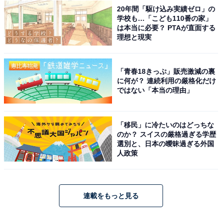
20年間「駆け込み実績ゼロ」の
学校も…「こども110番の家」
は本当に必要？ PTAが直面する
理想と現実
「青春18きっぷ」販売激減の裏
に何が？ 連続利用の厳格化だけ
ではない「本当の理由」
「移民」に冷たいのはどっちな
のか？ スイスの厳格過ぎる学歴
選別と、日本の曖昧過ぎる外国
人政策
連載をもっと見る