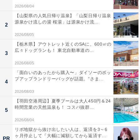
2026/08/04
【山梨県の人気日帰り温泉】「山梨日帰り温泉
源泉かけ流しの湯 桜湯」は源泉かけ流...
2
2026/08/05
【栃木県】アウトレット近くのSAに、600㎡の
広々ドッグランも！ 東北自動車道の...
3
2026/08/05
「面白いのあったから購入〜」ダイソーのポッ
プアップランドリーバッグが話題。“さま...
4
2026/08/03
【羽田空港周辺】夏季プールは大人450円＆24
時間営業の天然温泉も！ コスパ抜群...
5
2026/08/04
リボ地獄から抜け出したい人は、返済を3～6
ヶ月停止して『大幅に減額してから返済す...
PR