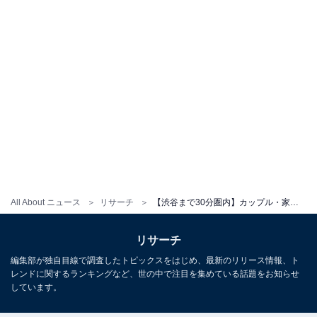
All About ニュース
リサーチ
【渋谷まで30分圏内】カップル・家族向け中古マンションの価格相場が安い駅ランキング！ 2位「生田」、1位は？
リサーチ
編集部が独自目線で調査したトピックスをはじめ、最新のリリース情報、ト
レンドに関するランキングなど、世の中で注目を集めている話題をお知らせ
しています。