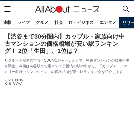
連載
ライフ
グルメ
社会
IT・ビジネス
エンタメ
リサ
【渋谷まで30分圏内】カップル・家族向け中
古マンションの価格相場が安い駅ランキン
グ！ 2位「生田」、1位は？
リクルートが運営する『SUUMOジャーナル』で、中古マンションの価格相場
を調査。今回は渋谷駅まで電車で30分圏内の駅の中から、「カップル・ファ
ミリー向け中古マンション」の価格相場が安い駅ランキングを紹介します。
2023.09.05
くま なかこ