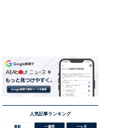
最新
一週間
一ヶ月