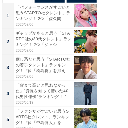
「パフォーマンスがすごいと
「癒し系
思うSTARTO社タレント」ラ
タレント
1
1
ンキング！ 2位「佐久間...
「井ノ原
2026/08/06
2026/08/0
ギャップがあると思う「STA
癒し系だ
RTO社の30代タレント」ラン
の若手
2
2
キング！ 2位「ジェシ...
グ！ 2
2026/08/06
2026/08/0
癒し系だと思う「STARTO社
ギャップ
の若手タレント」ランキン
RTO社
3
3
グ！ 2位「松島聡」を抑え...
キング！
2026/08/05
2026/08/0
「背まで高いと思わなかっ
「世界で
た」“身長を知って驚いた40
ARTO
4
4
代男性俳優”ランキング！ 1...
グ！ 2
2026/06/13
2026/08/0
「ファンサがすごいと思うST
身長を知
ARTO社タレント」ランキン
性俳優」
5
5
グ！ 2位「中島健人」を...
「鈴木