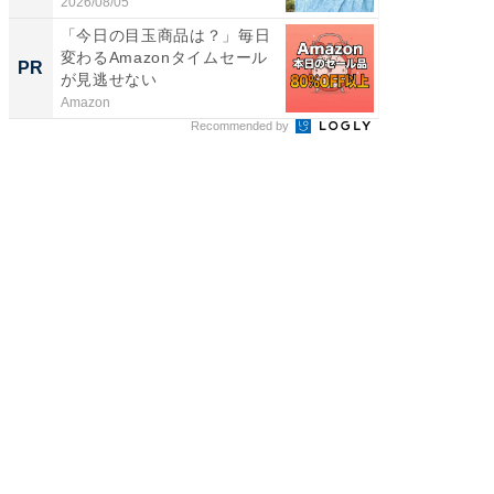
倒...
2026/08/05
2026/08/0
「今日の目玉商品は？」毎日
すべて
変わるAmazonタイムセール
るその
PR
PR
が見逃せない
Amazon
COCO VIL
Recommended by