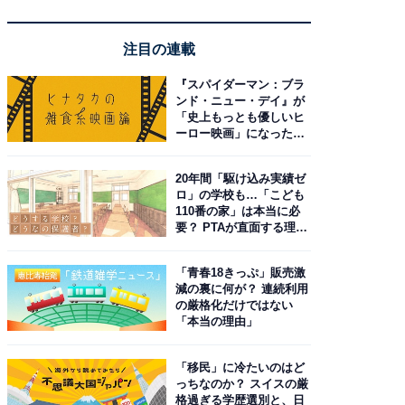
注目の連載
『スパイダーマン：ブラ
ンド・ニュー・デイ』が
「史上もっとも優しいヒ
ーロー映画」になった理
由。予習したい作品は？
20年間「駆け込み実績ゼ
ロ」の学校も…「こども
110番の家」は本当に必
要？ PTAが直面する理想
と現実
「青春18きっぷ」販売激
減の裏に何が？ 連続利用
の厳格化だけではない
「本当の理由」
「移民」に冷たいのはど
っちなのか？ スイスの厳
格過ぎる学歴選別と、日