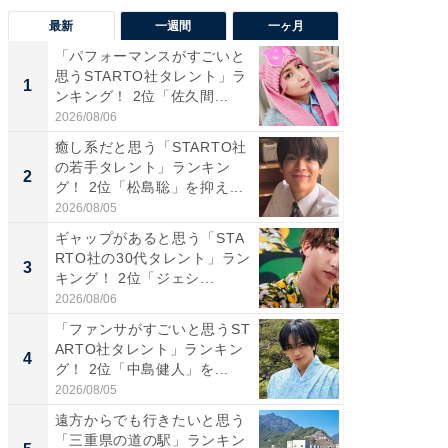
最新
一週間
一ヶ月
「パフォーマンスがすごいと
「癒し系
思うSTARTO社タレント」ラ
タレント
1
1
ンキング！ 2位「佐久間...
「井ノ原
2026/08/06
2026/08/0
癒し系だと思う「STARTO社
癒し系だ
の若手タレント」ランキン
の若手
2
2
グ！ 2位「松島聡」を抑え...
グ！ 2
2026/08/05
2026/08/0
ギャップがあると思う「STA
ギャップ
RTO社の30代タレント」ラン
RTO社
3
3
キング！ 2位「ジェシ...
キング！
2026/08/06
2026/08/0
「ファンサがすごいと思うST
「世界で
ARTO社タレント」ランキン
ARTO
4
4
グ！ 2位「中島健人」を...
グ！ 2
2026/08/05
2026/08/0
遠方からでも行きたいと思う
身長を知
「三重県の道の駅」ランキン
性俳優」