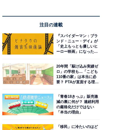
注目の連載
『スパイダーマン：ブラ
ンド・ニュー・デイ』が
「史上もっとも優しいヒ
ーロー映画」になった理
由。予習したい作品は？
20年間「駆け込み実績ゼ
ロ」の学校も…「こども
110番の家」は本当に必
要？ PTAが直面する理想
と現実
「青春18きっぷ」販売激
減の裏に何が？ 連続利用
の厳格化だけではない
「本当の理由」
「移民」に冷たいのはど