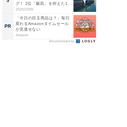
5
5
グ！ 2位「飯高」を抑えた1...
「鈴木
倒...
2025/10/09
2026/08/0
「今日の目玉商品は？」毎日
【見城徹
変わるAmazonタイムセール
も変わ
PR
PR
が見逃せない
Amazon
FINCHI o
Recommended by