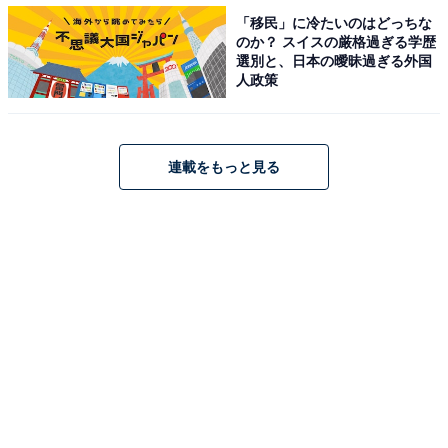
「移民」に冷たいのはどっちな
【おすすめ記事】
のか？ スイスの厳格過ぎる学歴
・
選別と、日本の曖昧過ぎる外国
人政策
【お金編】地方出身者が東京でショックを受けたことラ
ンキング！「ランチ1000円以上」「家賃より高い駐車場
代」を抑えた1位は？
・
連載をもっと見る
東京vs地方都市、1人暮らしのコストはどれくらい違
う？ 家賃・光熱費などをリアル調査した相場まとめ
・
都内の大学生“地方いじり”は半数超が「うれしい」 留
学生と勘違いされた青森出身学生も
・
「人が多すぎ」「トイレが……」 地方出身者が「東京の
電車」にショックを受けたこと1位は？