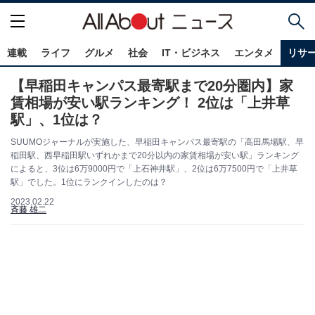
連載
ライフ
グルメ
社会
IT・ビジネス
エンタメ
リサ
【早稲田キャンパス最寄駅まで20分圏内】家
賃相場が安い駅ランキング！ 2位は「上井草
駅」、1位は？
SUUMOジャーナルが実施した、早稲田キャンパス最寄駅の「高田馬場駅、早
稲田駅、西早稲田駅いずれかまで20分以内の家賃相場が安い駅」ランキング
によると、3位は6万9000円で「上石神井駅」、2位は6万7500円で「上井草
駅」でした。1位にランクインしたのは？
2023.02.22
斉藤 雄二