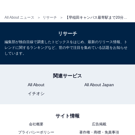
【関連記事】
プレスリリース
All About ニュース
リサーチ
【早稲田キャンパス最寄駅まで20分圏内】家賃相場が安い駅ランキング！ 2位は「上井草駅」、1位は？
リサーチ
編集部が独自目線で調査したトピックスをはじめ、最新のリリース情報、ト
レンドに関するランキングなど、世の中で注目を集めている話題をお知らせ
しています。
関連サービス
All About
All About Japan
イチオシ
サイト情報
会社概要
広告掲載
プライバシーポリシー
著作権・商標・免責事項
1
2