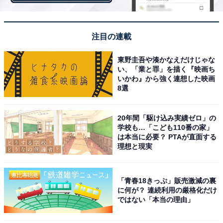
第1位：東伏見駅（6万6000円）
注目の連載
1位は、西東京市に位置する「東伏見駅」でした！
東野圭吾や湊かなえだけじゃな
西武新宿線で高田馬場駅まで準急利用で18分、乗り換え
い、「業と罪」を描く『映画ち
いかわ』から強く連想した映画
なしで往来可能となっています。南口前には東伏見キャ
8選
ンパスがあるなど、早稲田大学とも縁がある場所です。
駅周辺にはスーパーやコンビニ、ファミレスといった施
20年間「駆け込み実績ゼロ」の
設が点在しているほか、駅前広場の再整備や商業施設の
学校も…「こども110番の家」
は本当に必要？ PTAが直面する
誘致も計画されているなど、これからもより暮らしやす
理想と現実
い街になると期待されています。
「青春18きっぷ」販売激減の裏
に何が？ 連続利用の厳格化だけ
＞11位までのランキング結果を見る
ではない「本当の理由」