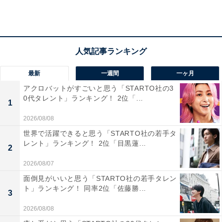
最新
一週間
一ヶ月
アクロバットがすごいと思う「STARTO社の3
0代タレント」ランキング！ 2位「...
1
2026/08/08
第2位：上井草駅（6万7500円）
世界で活躍できると思う「STARTO社の若手タ
レント」ランキング！ 2位「目黒蓮...
2
2位には、杉並区に位置する「上井草駅」がランクイ
2026/08/07
ン。
面倒見がいいと思う「STARTO社の若手タレン
ト」ランキング！ 同率2位「佐藤勝...
西武新宿線で高田馬場駅まで1本で往来可能ですが、各
3
駅停車しか利用できないため、早く到着するためには、
2026/08/08
1度途中下車し急行などに乗り換えが必要です。駅周辺