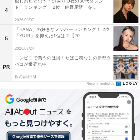
癒し系だと思う「STARTO社の30代タレン
にはコンビニやスーパー、飲食店などがあるものの、住
ト」ランキング！ 2位「伊野尾慧」を...
4
宅街のためそこまで施設は多くありません。そのぶん静
2026/08/07
かな生活がしたい人にはおすすめの駅となっています。
「HANA」の好きなメンバーランキング！ 2位
「YURI」を抑えた1位は？【20...
5
2026/07/24
コンビニで買うのは損！たばこ税なしの新型タ
バコが爆売れ中
PR
株式会社HAL
Recommended by