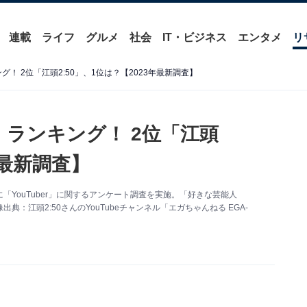
連載
ライフ
グルメ
社会
IT・ビジネス
エンタメ
リ
ング！ 2位「江頭2:50」、1位は？【2023年最新調査】
r」ランキング！ 2位「江頭
年最新調査】
を対象に「YouTuber」に関するアンケート調査を実施。「好きな芸能人
典：江頭2:50さんのYouTubeチャンネル「エガちゃんねる EGA-