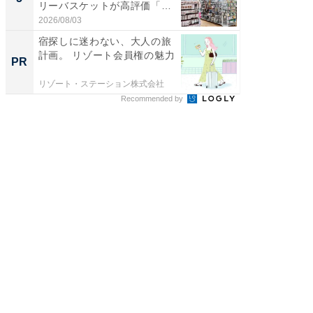
リーバスケットが高評価「使
層水風
わ...
帰...
2026/08/03
2026/08/0
宿探しに迷わない、大人の旅
宿探し
計画。 リゾート会員権の魅力
計画。 
PR
PR
リゾート・ステーション株式会社
リゾート
Recommended by