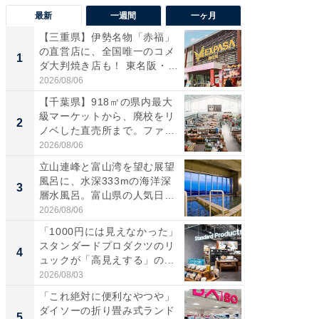
最新
一週間
一ヶ月
【三重県】伊勢名物「赤福」
【兵庫
の直営店に、全国唯一のコメ
ーメン
1
1
ダ大判焼き店も！ 東名阪・
再現した
伊...
道...
2026/08/06
2026/08/0
【千葉県】918㎡の県内最大
【三重
級マーケットから、廃校をリ
の直営
2
2
ノベした直売所まで。ファ
ダ大判焼
ー...
伊...
2026/08/06
2026/08/0
立山連峰と富山湾を望む展望
【千葉県
風呂に、水深333mの海洋深
級マー
3
3
層水風呂。富山県の人気日
ノベし
帰...
ー...
2026/08/06
2026/08/0
「1000円には見えなかった」
ステラ
スタンダードプロダクツのリ
詰め放題
4
4
ュックが「高見えする」の...
00円で「
2026/08/03
2026/08/0
「これ絶対に便利なやつや」
立山連
ダイソーの折り畳み式ランド
風呂に、
5
5