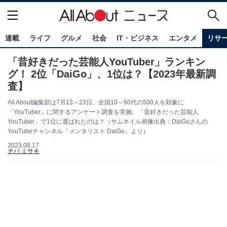
連載
ライフ
グルメ
社会
IT・ビジネス
エンタメ
リサ
「昔好きだった芸能人YouTuber」ランキン
グ！ 2位「DaiGo」、1位は？【2023年最新調
査】
All About編集部は7月13～23日、全国10～60代の500人を対象に
「YouTuber」に関するアンケート調査を実施。「昔好きだった芸能人
YouTuber」で1位に選ばれたのは？（サムネイル画像出典：DaiGoさんの
YouTubeチャンネル「メンタリスト DaiGo」より）
2023.08.17
チバ ミサキ