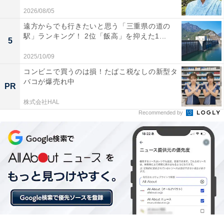
いコンビ・オリエンタルラジオとして、相方の藤森慎吾
2026/08/05
さんと共に超売れっ子となった中田さん。現在では家族
遠方からでも行きたいと思う「三重県の道の
とシンガポールへ移住し、YouTuberとして活動していま
駅」ランキング！ 2位「飯高」を抑えた1...
5
す。
2025/10/09
コンビニで買うのは損！たばこ税なしの新型タ
バコが爆売れ中
慶應義塾大学卒という頭脳と持ち前のトーク力を生か
PR
し、歴史や宗教解説、文豪小説のまとめなどが好評とな
株式会社HAL
っています。
Recommended by
回答では「説教臭い感じもするので」（岐阜県、40代女
性）、「以前は話の中身に引き込まれてよく楽しんでい
た」（兵庫県、40代女性）などの声が聞かれました。
＞10位までの全ランキング結果を見る