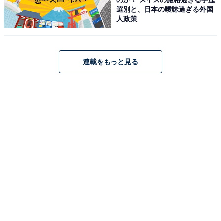
選別と、日本の曖昧過ぎる外国
人政策
連載をもっと見る
こちらもおすすめ
「昔好きだったYouTuber」ランキング！ 2位
「水溜りボンド」、1位は？
1
2
3
4