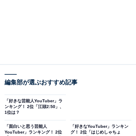
2位はメンタリストやYouTuberなど、さまざまな肩書き
を持つDaiGoさんでした。DaiGoさんは慶應義塾大学理
工学部物理情報工学科卒業、同大学大学院理工学研究科
修士課程を中退した経歴を持つ秀才。東京大学に進学で
きなかったコンプレックスに打ち勝つために興味を持っ
たイギリスのメンタリスト、ダレン・ブラウンに感銘を
受け、メンタリストとして注目を集めるように。
編集部が選ぶおすすめ記事
芸能界やYouTubeなどを拠点に活躍していたDaiGoさん
でしたが、YouTubeのライブ配信中にホームレスに対し
ての差別発言をし、炎上したことも。その後謝罪に至る
「好きな芸能人YouTuber」ラ
ンキング！ 2位「江頭2:50」、
など、世間を大きく騒がせました。現在もYouTubeや講
1位は？
演会などを中心に、メンタリストとして活動していま
す。
「面白いと思う芸能人
「好きなYouTuber」ランキン
YouTuber」ランキング！ 2位
グ！ 2位「はじめしゃちょ