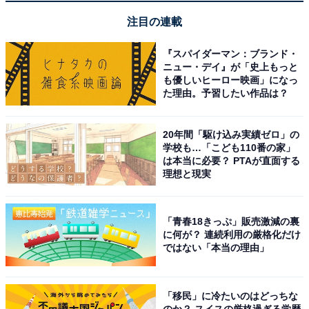
※回答者のコメントは原文ママです
注目の連載
『スパイダーマン：ブランド・
この記事の筆者：
チバ ミサキ
ニュー・デイ』が「史上もっと
美大卒業後、新聞社などに勤務。デザイナー兼ライ
も優しいヒーロー映画」になっ
た理由。予習したい作品は？
ター。趣味は掃除と植木の世話。 暮らしかたも文章
もシンプルさを目指していきたいです。
20年間「駆け込み実績ゼロ」の
学校も…「こども110番の家」
は本当に必要？ PTAが直面する
理想と現実
「青春18きっぷ」販売激減の裏
に何が？ 連続利用の厳格化だけ
ではない「本当の理由」
「移民」に冷たいのはどっちな
のか？ スイスの厳格過ぎる学歴