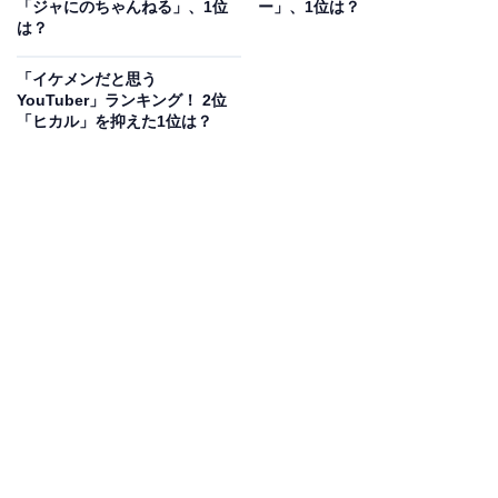
「ジャにのちゃんねる」、1位
ー」、1位は？
は？
「彼の飼っていた猫たちがかわいくて好きだったので」
（兵庫県、30代女性）、「私生活や恋愛などを上手くい
「イケメンだと思う
YouTuber」ランキング！ 2位
かせるための方法を学術的に教えてくれてとても参考に
「ヒカル」を抑えた1位は？
なった」（滋賀県、20代男性）などの意見が挙げられま
した。