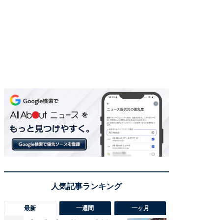
最新
一週間
一ヶ月