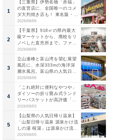
【三重県】伊勢名物「赤福」
【兵庫
の直営店に、全国唯一のコメ
ーメン
1
1
ダ大判焼き店も！ 東名阪・
再現した
伊...
道...
2026/08/06
2026/08/0
【千葉県】918㎡の県内最大
【三重
級マーケットから、廃校をリ
「鈴鹿天
2
2
ノベした直売所まで。ファ
は100
ー...
2026/08/06
2026/08/0
立山連峰と富山湾を望む展望
ステラ
風呂に、水深333mの海洋深
詰め放題
3
3
層水風呂。富山県の人気日
00円で「
帰...
2026/08/06
2026/08/0
「これ絶対に便利なやつや」
「ミニオ
ダイソーの折り畳み式ランド
ッグ！ 
4
4
リーバスケットが高評価「使
ど、夏限
わ...
2026/08/03
2026/08/0
【山梨県の人気日帰り温泉】
【埼玉
「山梨日帰り温泉 源泉かけ流
「行田天
5
5
しの湯 桜湯」は源泉かけ流...
は和の
が...
2026/08/05
2026/08/0