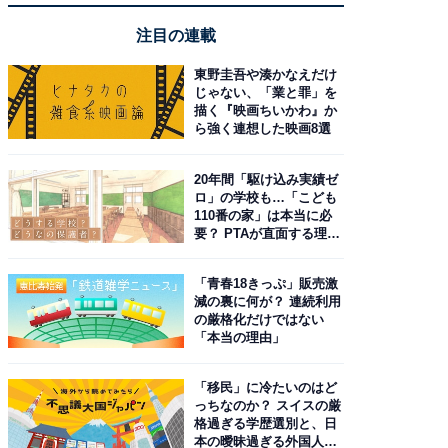
注目の連載
東野圭吾や湊かなえだけ
じゃない、「業と罪」を
描く『映画ちいかわ』か
ら強く連想した映画8選
20年間「駆け込み実績ゼ
ロ」の学校も…「こども
110番の家」は本当に必
要？ PTAが直面する理想
と現実
「青春18きっぷ」販売激
減の裏に何が？ 連続利用
の厳格化だけではない
「本当の理由」
「移民」に冷たいのはど
っちなのか？ スイスの厳
格過ぎる学歴選別と、日
本の曖昧過ぎる外国人政