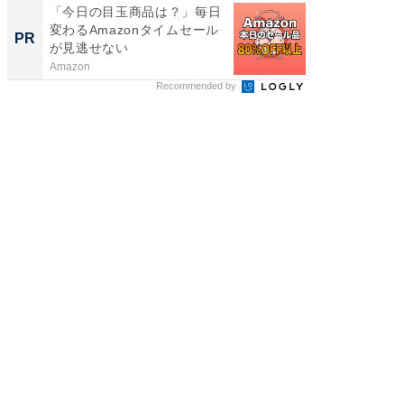
「今日の目玉商品は？」毎日
【西野
変わるAmazonタイムセール
を追求
PR
PR
が見逃せない
は
Amazon
FINCHI o
Recommended by