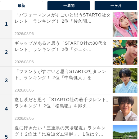
最新
一週間
一ヶ月
た「来々軒」というお店で売られていたラーメンが、ご
「パフォーマンスがすごいと思うSTARTO社タ
当地麺の発祥とされています。豚骨や鶏ガラに加え、魚
レント」ランキング！ 2位「佐久間...
1
介からダシを取ったスープに中細縮れ麺を組み合わせて
いるのが特徴。チャーシューやメンマ、のりなどオーソ
2026/08/06
ドックスなトッピングとともに味わいます。
ギャップがあると思う「STARTO社の30代タ
レント」ランキング！ 2位「ジェシ...
2
アンケートでは、「昔ながらの東京の醤油ラーメンが好
2026/08/06
き」（兵庫県／30代女性）、「下町にある昔ながらの町
「ファンサがすごいと思うSTARTO社タレン
中華の醤油ラーメンが美味しいです」（福岡県／30代女
ト」ランキング！ 2位「中島健人」を...
3
性）、「醤油ラーメンの本場で、こってり醤油ラーメン
2026/08/05
が絶品 今まで食べたラーメンの中で一番おいしいと思っ
癒し系だと思う「STARTO社の若手タレント」
た」（大分県／50代男性）などのコメントが寄せられて
ランキング！ 2位「松島聡」を抑え...
4
いました。
2026/08/05
夏に行きたい「三重県の穴場秘境」ランキン
※回答者コメントは原文ママです
グ！ 2位は「比奈知ダム湖畔」、1位は？...
5