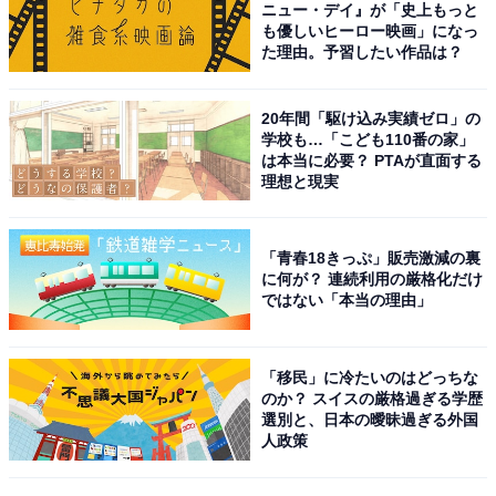
ニュー・デイ』が「史上もっと
も優しいヒーロー映画」になっ
た理由。予習したい作品は？
20年間「駆け込み実績ゼロ」の
学校も…「こども110番の家」
は本当に必要？ PTAが直面する
こちらもおすすめ
理想と現実
「つけ麺がおいしい」と思う都道府県ランキン
グ！ 2位「千葉県」、1位は？
「青春18きっぷ」販売激減の裏
に何が？ 連続利用の厳格化だけ
ではない「本当の理由」
「移民」に冷たいのはどっちな
のか？ スイスの厳格過ぎる学歴
選別と、日本の曖昧過ぎる外国
1
2
人政策