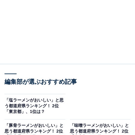
第2位は「福島県」でした。福島県でご当地ラーメンと
いえば「喜多方ラーメン」が挙げられます。
喜多方ラーメンでは「平打ち熟成多加水麺」と呼ばれ
る、水分を多く含ませた太い麺を使用し、しょうゆ味の
スープを組み合わせているのが特徴。しょうゆ一本の味
付けとしているほか、塩を加えるなどアレンジを施して
いるお店もあるそうです。
編集部が選ぶおすすめ記事
アンケートでは、「喜多方ラーメンの醤油味がさっぱり
してコクもあって好き」（埼玉県／50代女性）、「喜多
「塩ラーメンがおいしい」と思
う都道府県ランキング！ 2位
方ラーメンなど、美味しい醤油ラーメンが多い地域だか
「東京都」、1位は？
ら」（埼玉県／30代女性）、「喜多方ラーメン、深みが
あって美味しいです」（静岡県／30代男性）などのコメ
「豚骨ラーメンがおいしい」と
「味噌ラーメンがおいしい」と
思う都道府県ランキング！ 2位
思う都道府県ランキング！ 2位
ントが寄せられました。