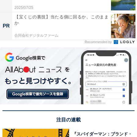
＞13位までの全ランキング結果を見る
2025/07/25
【宝くじの裏技】当たる側に回るか、このまま
か
この記事の筆者：長谷川 優人
PR
1990年生まれ。30代突入と同時期に未経験でライター業
合同会社デジタルファーム
を開始。日常系アニメと車好き。女性声優さんにも関心
Recommended by
をもち個人的にイベントへ参加している。現在の所有車
はスズキ ワゴンR（MH95S）。各地のアニメ作品の舞台
となった場所を聖地巡礼すべくドライブに出かける。
注目の連載
『スパイダーマン：ブランド・