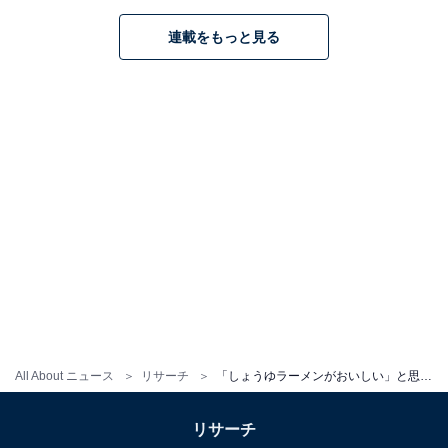
連載をもっと見る
All About ニュース
リサーチ
「しょうゆラーメンがおいしい」と思う都道府県ランキング！ 2位「福島県」、1位は？
リサーチ