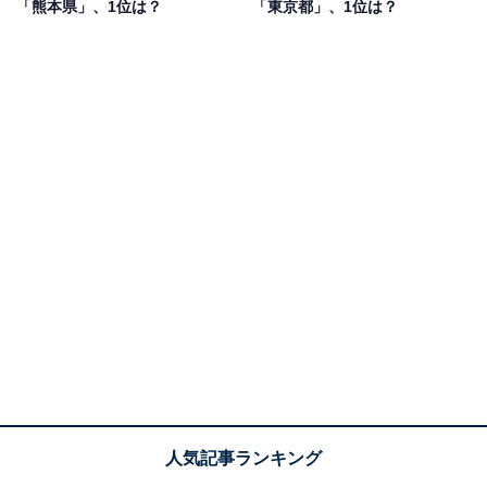
「熊本県」、1位は？
「東京都」、1位は？
第1位：東京都（85票）
第1位は「東京都」でした。1910年ごろ、浅草に存在し