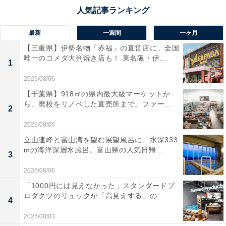
最新
一週間
一ヶ月
【三重県】伊勢名物「赤福」の直営店に、全国
唯一のコメダ大判焼き店も！ 東名阪・伊...
1
2026/08/06
【千葉県】918㎡の県内最大級マーケットか
ら、廃校をリノベした直売所まで。ファー...
2
2026/08/06
立山連峰と富山湾を望む展望風呂に、水深333
mの海洋深層水風呂。富山県の人気日帰...
3
2026/08/06
「1000円には見えなかった」スタンダードプ
ロダクツのリュックが「高見えする」の...
4
2026/08/03