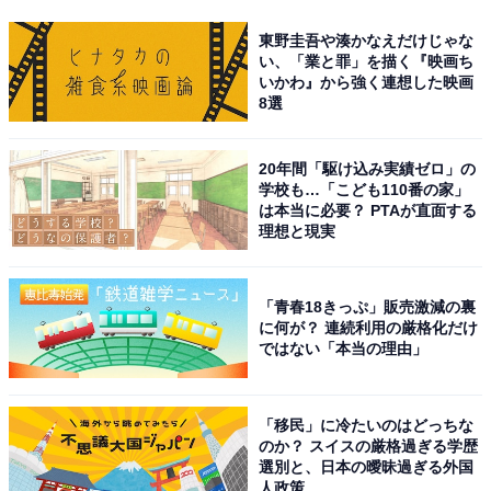
東野圭吾や湊かなえだけじゃな
い、「業と罪」を描く『映画ち
いかわ』から強く連想した映画
8選
20年間「駆け込み実績ゼロ」の
学校も…「こども110番の家」
は本当に必要？ PTAが直面する
理想と現実
「青春18きっぷ」販売激減の裏
に何が？ 連続利用の厳格化だけ
ではない「本当の理由」
「移民」に冷たいのはどっちな
のか？ スイスの厳格過ぎる学歴
選別と、日本の曖昧過ぎる外国
人政策