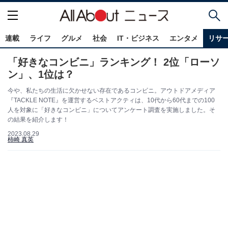
連載
ライフ
グルメ
社会
IT・ビジネス
エンタメ
リサ
「好きなコンビニ」ランキング！ 2位「ローソ
ン」、1位は？
今や、私たちの生活に欠かせない存在であるコンビニ。アウトドアメディア
『TACKLE NOTE』を運営するベストアクティは、10代から60代までの100
人を対象に「好きなコンビニ」についてアンケート調査を実施しました。そ
の結果を紹介します！
2023.08.29
柿崎 真英