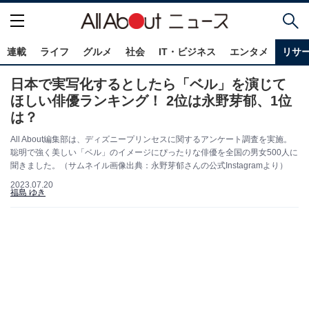
連載
ライフ
グルメ
社会
IT・ビジネス
エンタメ
リサ
日本で実写化するとしたら「ベル」を演じて
ほしい俳優ランキング！ 2位は永野芽郁、1位
は？
All About編集部は、ディズニープリンセスに関するアンケート調査を実施。
聡明で強く美しい「ベル」のイメージにぴったりな俳優を全国の男女500人に
聞きました。（サムネイル画像出典：永野芽郁さんの公式Instagramより）
2023.07.20
福島 ゆき