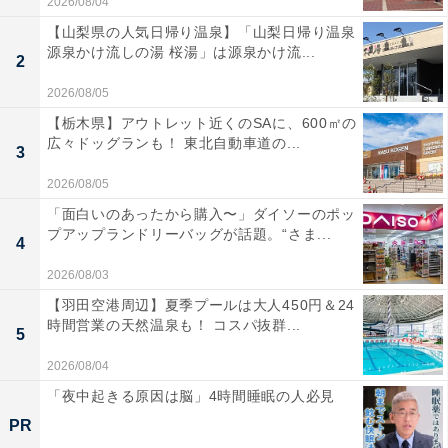
2026/08/04
【山梨県の人気日帰り温泉】「山梨日帰り温泉
源泉かけ流しの湯 桜湯」は源泉かけ流...
2
2026/08/05
【栃木県】アウトレット近くのSAに、600㎡の
広々ドッグランも！ 東北自動車道の...
3
2026/08/05
「面白いのあったから購入〜」ダイソーのポッ
プアップランドリーバッグが話題。“さま...
4
2026/08/03
【羽田空港周辺】夏季プールは大人450円＆24
時間営業の天然温泉も！ コスパ抜群...
5
2026/08/04
「夜中起きる原因は脳」4時間睡眠の人必見
PR