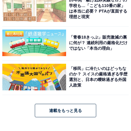
20年間「駆け込み実績ゼロ」の
学校も…「こども110番の家」
は本当に必要？ PTAが直面する
理想と現実
「青春18きっぷ」販売激減の裏
に何が？ 連続利用の厳格化だけ
ではない「本当の理由」
「移民」に冷たいのはどっちな
のか？ スイスの厳格過ぎる学歴
選別と、日本の曖昧過ぎる外国
人政策
連載をもっと見る