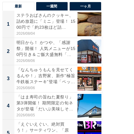
最新
一週間
一ヶ月
ステラおばさんのクッキー、
ステラ
詰め放題に「ミニ」登場！ 15
詰め放題
1
1
00円で「約23枚ほど詰...
00円で「
2026/08/04
2026/08/0
明日から！ かつや、「感謝
「えぐ
祭」開催！ 人気メニューが15
う！」
2
2
0円引き＆ご飯大盛無料「...
神」と
が神」「.
2026/08/06
2026/08/0
「なんちゅうもんを見せてく
「美味
るんや！」吉野家、新作“極旨
間限定“
3
3
牛鉄板ステーキ”登場「ペッ...
ステーキ
2026/08/06
2026/07/3
「はま寿司の旨ねた夏祭り」
「たま
第3弾開催！ 期間限定の旬ネ
グ、新作
4
4
タが登場「だいぶ美味しそ
ィ”登場
う...
2026/08/05
2026/08/0
「えぐいえぐい、絶対買
「はま
う！」サーティワン、「原
第3弾開
5
5