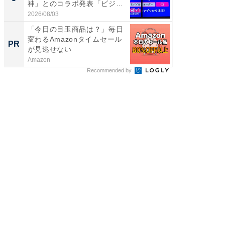
神」とのコラボ発表「ビジュ
タが登
が神」「...
う...
2026/08/03
2026/08/0
「今日の目玉商品は？」毎日
シェア別荘
変わるAmazonタイムセール
wners
PR
PR
が見逃せない
Amazon
COCO VIL
Recommended by