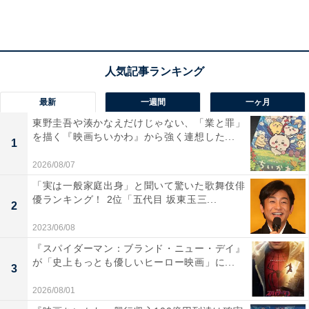
てたこ焼きパーティーをした際に、犠牲となったまつり
（ファーストサマーウイカ）と世々塚が吸血鬼であるこ
とも聞き知っていました。
虎松や警察がこころの所在を探す中、こころは加賀美に
最新
一週間
一ヶ月
連れられ、加賀美がかつて暮らしていた児童養護施設
東野圭吾や湊かなえだけじゃない、「業と罪」
を描く『映画ちいかわ』から強く連想した...
へ。今はもう閉園している施設内を歩きながら、浮かび
1
あがる加賀美への疑いを払いたいこころ。「加賀美はい
2026/08/07
つも私のこと助けてくれる…違うよね？」――しかし、
「実は一般家庭出身」と聞いて驚いた歌舞伎俳
わざとこころのバッグから血のタブレットを抜き取って
優ランキング！ 2位「五代目 坂東玉三...
2
いた加賀美は、体調を崩したこころに「血が足りな
2023/06/08
い？」と問うと態度を豹変（ひょうへん）。「吸血鬼な
『スパイダーマン：ブランド・ニュー・デイ』
ら殺さないといけないよね。だって人間にとって害だか
が「史上もっとも優しいヒーロー映画」に...
3
ら」――。
2026/08/01