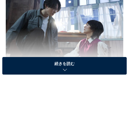
続きを読む
画像出典：テレビ朝日系『unknown』
公式サイト
第8話のあらすじ
こころ（高畑充希）と虎松（田中圭）が話し合う中、突
然、ビルの屋上から落ちてきた世々塚（小手伸也）。ビ