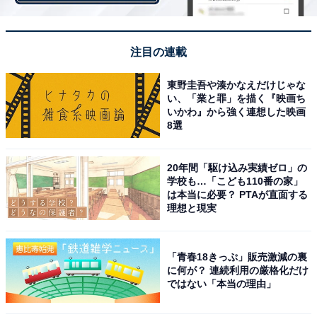
注目の連載
東野圭吾や湊かなえだけじゃな
い、「業と罪」を描く『映画ち
いかわ』から強く連想した映画
8選
20年間「駆け込み実績ゼロ」の
学校も…「こども110番の家」
は本当に必要？ PTAが直面する
画像出典：テレビ朝日系『unknown』
公式サイト
理想と現実
「青春18きっぷ」販売激減の裏
に何が？ 連続利用の厳格化だけ
ではない「本当の理由」