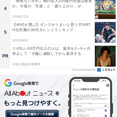
『映画ちいかわ』興行収入100億円到達は確実
こころを吸血鬼だと確信したのは、キスした時に血の味
か。今後の「失速」と「盛り上がり」が...
4
がしたから。自分が連続殺人事件の犯人であると温度の
2026/07/28
ない笑顔を見せる加賀美。アイスピックでこころに襲い
【40代が選ぶ】ダンスがうまいと思うSTART
かかると、間一髪で現れた虎松が制止。揉み合いながら
O社所属の30代タレントランキング...
5
も再びこころを襲おうとする加賀美でしたが、突然血を
2026/08/02
吐いて倒れてしまいます。
リボ払い50万円以上の人は、返済を3～6ヶ月
停止して『大幅に減額してから返済する...
PR
一方、闇原邸では伊織がレインコートを来た何者かに襲
渋谷法務総合事務所
われていました。海造（吉田鋼太郎）が取り押さえる
Recommended by
と、その正体はなんと駄菓子屋「うめぼし堂」の店主・
梅婆（木野花）。梅婆は「私が全部、やりました」と告
白すると警察に連行されていき――。