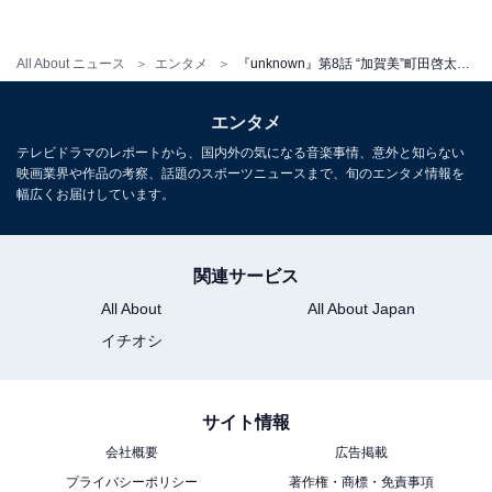
All About ニュース
エンタメ
『unknown』第8話 “加賀美”町田啓太、笑顔の殺害告白にネット騒然！ 最終回で全謎の回収なるか？
加賀美が吸血鬼を殺す理由とは？ 加賀美がコロッケを食
べて突然血を吐いたのは、梅婆が何かを入れていたから
エンタメ
なのか。なぜ梅婆が犯人として名乗り出てきたのか？ 加
テレビドラマのレポートから、国内外の気になる音楽事情、意外と知らない
賀美を庇っているとしたらその理由は？ いまだ謎が残
映画業界や作品の考察、話題のスポーツニュースまで、旬のエンタメ情報を
る、虎松の父・一条（井浦新）が起こした宗像一家惨殺
幅広くお届けしています。
事件の真相。もしや加賀美は宗像一家の生き残った末っ
子なのか？ さまざまな考察が飛び交う中、次週はいよい
関連サービス
よ最終回。
All About
All About Japan
イチオシ
隠された“秘密”を解き明かそうと、こころと虎松は加賀
美の自宅を訪れ、手がかりを探すことに。そこに、未解
サイト情報
決事件捜査班の刑事で虎松の元妻でもある暁凛
（MEGUMI）が現れ――。そんな中、街には新たな殺害
会社概要
広告掲載
プライバシーポリシー
著作権・商標・免責事項
予告が発生し、こころに「……今から殺しに行ってい