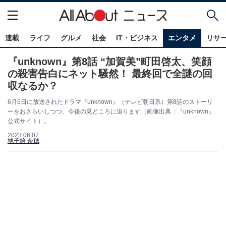
連載
ライフ
グルメ
社会
IT・ビジネス
エンタメ
リサ
『unknown』第8話 “加賀美”町田啓太、笑顔
の殺害告白にネット騒然！ 最終回で全謎の回
収なるか？
6月6日に放送されたドラマ『unknown』（テレビ朝日系）第8話のストーリ
ーをおさらいしつつ、今後の見どころに迫ります（画像出典：『unknown』
公式サイト）。
2023.06.07
地子給 奈穂