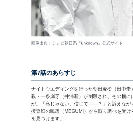
画像出典：テレビ朝日系『unknown』
公式サイト
第7話のあらすじ
ナイトウエディングを行った朝田虎松（田中圭
親・一条彪牙（井浦新）が刺殺され、その横に
が。「私じゃない、信じて――？」と訴えなが
捜査班の暁凛（MEGUMI）から取り調べを受
を見つけます。