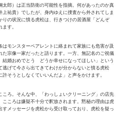
鋼太郎）は正当防衛の可能性を指摘。何があったのか真
井上祐貴）でしたが、身内ゆえに捜査から外されてしま
かりの状況に憤る虎松は、行きつけの居酒屋「どんぞ
れます。
条はモンスターペアレントに絡まれて家族にも危害が及
れた宗像一家だったと語ります。一方、無記名のご祝儀
 結婚おめでとう どうか幸せになってほしい」という
て逃げて今さら出てきてわけが分からないと憤る虎松
に許そうとしなくていいんだよ」と声をかけます。
こころ。そんな中、「わっしょいクリーニング」の店先
、こころは嫌疑不十分で釈放されます。黙秘の理由は虎
出すメッセージを虎松から受け取っており、虎松を疑っ