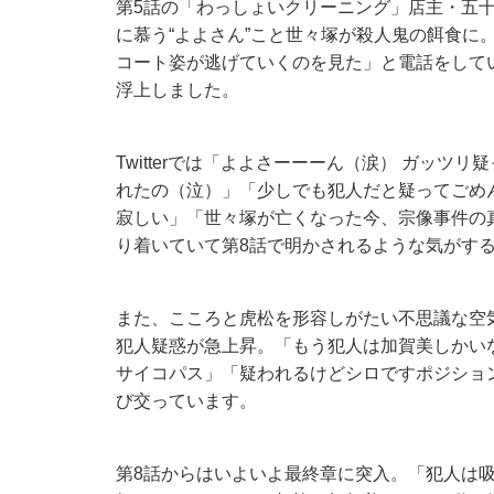
第5話の「わっしょいクリーニング」店主・五
に慕う“よよさん”こと世々塚が殺人鬼の餌食に
コート姿が逃げていくのを見た」と電話をして
浮上しました。
Twitterでは「よよさーーーん（涙） ガッ
れたの（泣）」「少しでも犯人だと疑ってごめ
寂しい」「世々塚が亡くなった今、宗像事件の
り着いていて第8話で明かされるような気がす
また、こころと虎松を形容しがたい不思議な空
犯人疑惑が急上昇。「もう犯人は加賀美しかい
サイコパス」「疑われるけどシロですポジショ
び交っています。
第8話からはいよいよ最終章に突入。「犯人は