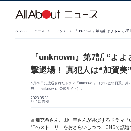
All About ニュース
エンタメ
『unknown』第7話 “よよさん
『unknown』第7話 “
撃退場！ 真犯人は“加賀美
5月30日に放送されたドラマ『unknown』（テレビ朝日系
典：『unknown』公式サイト）。
2023.05.31
地子給 奈穂
高畑充希さん、田中圭さんが共演するドラマ『un
話のストーリーをおさらいしつつ、SNSで話