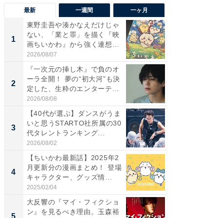
最新
一週間
一ヶ月
東野圭吾や湊かなえだけじゃ
東野圭
ない、「業と罪」を描く『映
ない、
1
1
画ちいかわ』から強く連想し
画ちい
た...
た...
2026/08/07
2026/08/0
『一次元の挿し木』で負のオ
「FRUI
ーラ全開！ 夢の“初大河”も決
うまい
2
2
定した、生粋のエンターテ...
ング！ 2
2026/08/08
2026/08/0
【40代が選ぶ】ダンスがうま
『一次
いと思うSTARTO社所属の30
ーラ全開
3
3
代タレントランキング...
定した、
2026/08/02
2026/08/0
【ちいかわ最新話】2025年2
次に買
月更新分の漫画まとめ！ 登場
新ロボ
4
PR
キャラクター、グッズ情...
進化し
2025/02/04
Dreame
大反響の『マイ・フィクショ
ン』を見るべき理由。玉森裕
5