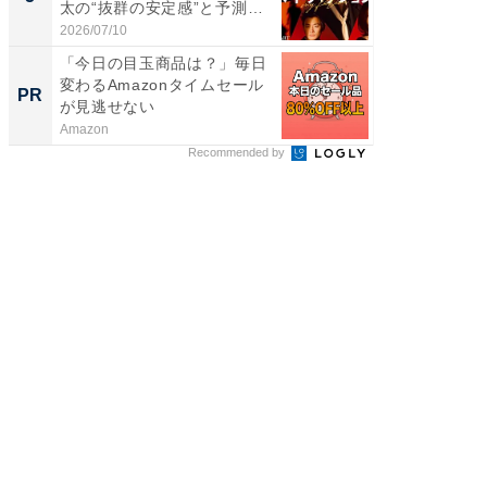
太の“抜群の安定感”と予測
不...
2026/07/10
「今日の目玉商品は？」毎日
変わるAmazonタイムセール
PR
が見逃せない
Amazon
Recommended by