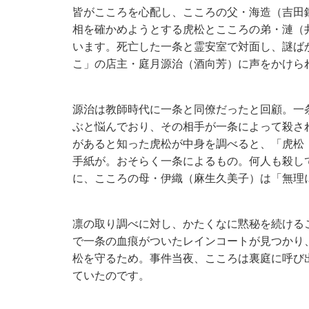
皆がこころを心配し、こころの父・海造（吉田
相を確かめようとする虎松とこころの弟・漣（
います。死亡した一条と霊安室で対面し、謎ば
こ」の店主・庭月源治（酒向芳）に声をかけら
源治は教師時代に一条と同僚だったと回顧。一
ぶと悩んでおり、その相手が一条によって殺さ
があると知った虎松が中身を調べると、「虎松
手紙が。おそらく一条によるもの。何人も殺し
に、こころの母・伊織（麻生久美子）は「無理
凛の取り調べに対し、かたくなに黙秘を続ける
で一条の血痕がついたレインコートが見つかり
松を守るため。事件当夜、こころは裏庭に呼び
ていたのです。