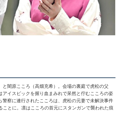
）と闇原こころ（高畑充希）。会場の裏庭で虎松の父
はアイスピックを握り血まみれで呆然と佇むこころの姿
ら警察に連行されたこころは、虎松の元妻で未解決事件
けることに。凛はこころの首元にスタンガンで襲われた痕