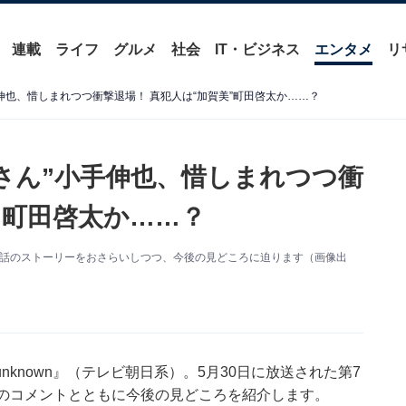
連載
ライフ
グルメ
社会
IT・ビジネス
エンタメ
リ
”小手伸也、惜しまれつつ衝撃退場！ 真犯人は“加賀美”町田啓太か……？
よよさん”小手伸也、惜しまれつつ衝
”町田啓太か……？
）第7話のストーリーをおさらいしつつ、今後の見どころに迫ります（画像出
known』（テレビ朝日系）。5月30日に放送された第7
題のコメントとともに今後の見どころを紹介します。