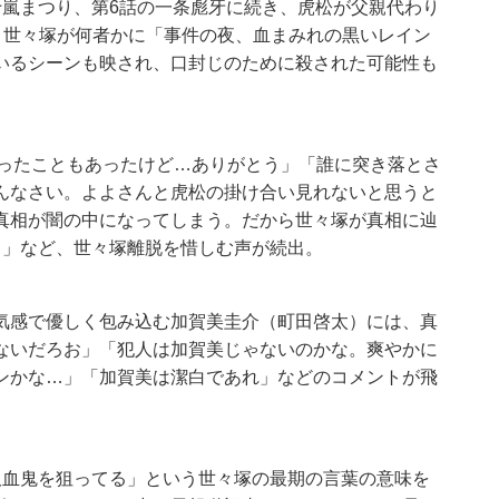
十嵐まつり、第6話の一条彪牙に続き、虎松が父親代わり
。世々塚が何者かに「事件の夜、血まみれの黒いレイン
いるシーンも映され、口封じのために殺された可能性も
ツリ疑ったこともあったけど…ありがとう」「誰に突き落とさ
んなさい。よよさんと虎松の掛け合い見れないと思うと
真相が闇の中になってしまう。だから世々塚が真相に辿
る」など、世々塚離脱を惜しむ声が続出。
気感で優しく包み込む加賀美圭介（町田啓太）には、真
ないだろお」「犯人は加賀美じゃないのかな。爽やかに
ンかな…」「加賀美は潔白であれ」などのコメントが飛
吸血鬼を狙ってる」という世々塚の最期の言葉の意味を