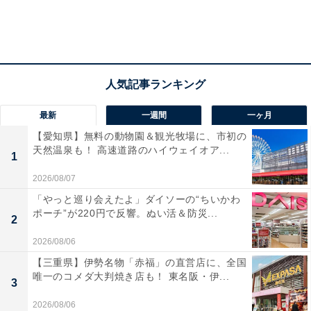
最新
一週間
一ヶ月
【愛知県】無料の動物園＆観光牧場に、市初の
天然温泉も！ 高速道路のハイウェイオア...
1
2026/08/07
「やっと巡り会えたよ」ダイソーの“ちいかわ
ポーチ”が220円で反響。ぬい活＆防災...
2
2026/08/06
【三重県】伊勢名物「赤福」の直営店に、全国
唯一のコメダ大判焼き店も！ 東名阪・伊...
3
2026/08/06