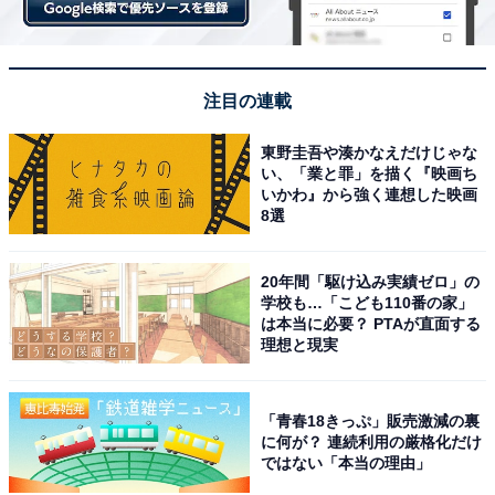
注目の連載
東野圭吾や湊かなえだけじゃな
い、「業と罪」を描く『映画ち
いかわ』から強く連想した映画
8選
20年間「駆け込み実績ゼロ」の
学校も…「こども110番の家」
は本当に必要？ PTAが直面する
理想と現実
「青春18きっぷ」販売激減の裏
に何が？ 連続利用の厳格化だけ
ではない「本当の理由」