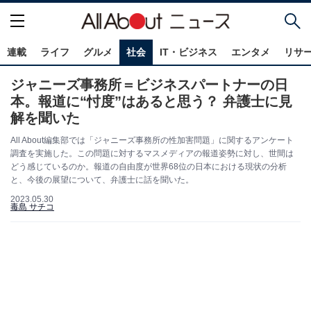
連載
ライフ
グルメ
社会
IT・ビジネス
エンタメ
リサ
ジャニーズ事務所＝ビジネスパートナーの日
本。報道に“忖度”はあると思う？ 弁護士に見
解を聞いた
All About編集部では「ジャニーズ事務所の性加害問題」に関するアンケート
調査を実施した。この問題に対するマスメディアの報道姿勢に対し、世間は
どう感じているのか。報道の自由度が世界68位の日本における現状の分析
と、今後の展望について、弁護士に話を聞いた。
2023.05.30
毒島 サチコ