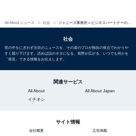
All About ニュース
社会
ジャニーズ事務所＝ビジネスパートナーの日本。報道に“忖度”はあると思う？ 弁護士に見解を聞いた
社会
世の中をにぎわず注目のニュースを、その道のプロが独自の視点でわかりや
すく掘り下げます。読めば話のネタになる、視野が広がる、いつでも何かを
「発見」できる情報をお伝えします。
関連サービス
All About
All About Japan
イチオシ
サイト情報
会社概要
広告掲載