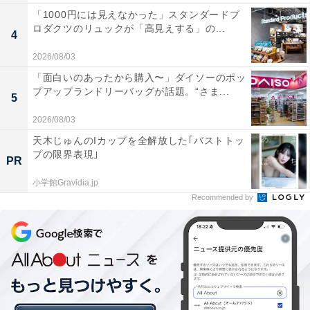
「1000円には見えなかった」スタンダードプ
ロダクツのリュックが「高見えする」の...
4
2026/08/03
「面白いのあったから購入〜」ダイソーのポッ
プアップランドリーバッグが話題。“さま...
5
2026/08/03
天木じゅんのIカップを全解放した｢バストトッ
プの限界表現｣
PR
小学館Gravidia.jp
Recommended by