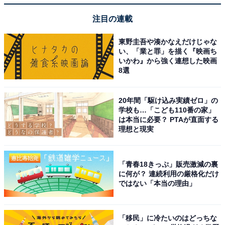
注目の連載
東野圭吾や湊かなえだけじゃな
い、「業と罪」を描く『映画ち
いかわ』から強く連想した映画
8選
20年間「駆け込み実績ゼロ」の
学校も…「こども110番の家」
は本当に必要？ PTAが直面する
理想と現実
「青春18きっぷ」販売激減の裏
に何が？ 連続利用の厳格化だけ
前の記事
次の記事
ではない「本当の理由」
第12回
第14回
「高学歴ほど高収入」という現
ジャニーズ事務所は生き残れる
「移民」に冷たいのはどっちな
実を、新卒ビジネスパーソンこ
のか？ 危機管理のプロが考える