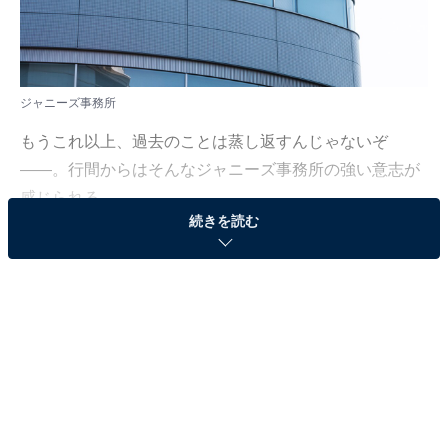
ジャニーズ事務所
もうこれ以上、過去のことは蒸し返すんじゃないぞ
――。行間からはそんなジャニーズ事務所の強い意志が
感じられる。
続きを読む
元ジャニーズJr.の男性が、在籍時に前代表のジャニー喜
多川氏から性被害を受けたと記者会見を催して告発した
ことを受けて、ジャニーズ事務所が発表したコメントの
ことだ。以下、
共同通信社への回答
を引用しよう。
「弊社としましては、2019年の前代表の死去に伴う