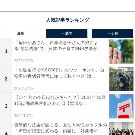
最新
一週間
一ヶ月
「毎日かあさん」西原理恵子さんの娘によ
る”毒親告発”で、日本の子育てSNS界隈が...
1
2022/06/08
「歩道走行で即6000円」のウソ・ホント。自
令和の今では「悪手」
転車の青切符時代に知っておくべき“指...
2
2026/08/06
実はこのような危機発生時に「ゼロ回答」で鎮火させる
【17年前の今日は何があった？】2007年10月
というのは今から30年くらい前によく使われた手法であ
1日は郵政民営化された日【聖域な...
3
って、令和の今では「悪手」だ。
2024/10/01
衝撃的な法案が固まる。女性＆同性カップルの
マスコミから「企業の社会的責任」「説明責任を果たし
「希望が絶望に変わる」内容に「対象者の...
4