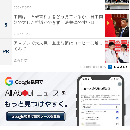
ていない」などボロカスに叩かれ、週刊誌やネットニュ
2024/10/09
ースにも悪い話が次から次へと出て、顧客や株主からは
中国は「石破首相」をどう見ているか。日中問
「舐めてんのか」というお叱りの電話が朝から晩まで鳴
題で大した抗議ができず、法整備の甘い日...
5
り響く……という感じで、火だるまになること間違いな
2024/10/08
しの「非常識対応」だ。
アマゾンで大人気！血圧対策はコーヒーに足し
てみて
PR
つまり、トップのスキャンダルをガン無視するような広
森永乳業
報対応は、ジャニーズ事務所など一部の限られた企業だ
Recommended by
けに許されているものであって、全ての企業に汎用性の
あるものではないのだ。
＞次ページ：どのような組織なら「ゼロ回答」対応が認
められているのか