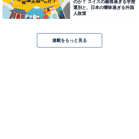
のか？ スイスの厳格過ぎる学歴
そが肝に銘じるべき理由
3つの最低条件
選別と、日本の曖昧過ぎる外国
人政策
1
2
3
連載をもっと見る