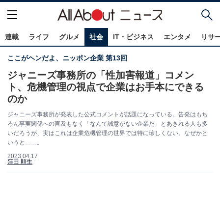
連載
ライフ
グルメ
社会
IT・ビジネス
エンタメ
リサ
ここがヘンだよ、ニッポン企業 第13回
ジャニーズ事務所の「性加害報道」コメン
ト、危機管理の視点で企業はお手本にできる
のか
ジャニーズ事務所が発表した公式コメントが話題になっている。告発はもち
ろん事実関係への言及もなく「なんて誠意がない企業だ」とあきれる人も多
いだろうが、実はこれは企業危機管理の世界では特に珍しくない。なぜかと
いうと……。
2023.04.17
窪田 順生