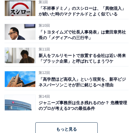
第1回
ご覧のように、今回の告発はもちろん事実関係への言及
「不祥事ドミノ」のスシローは、「異物混入」
はゼロで、おまけに「関係者の方にはご心配をおかけし
が続いた時のマクドナルドとよく似ている
て申し訳ありません」という決まり文句すらない。
第10回
「トヨタイムズで社長人事発表」は豊田章男社
長の「メディアへの三行半」
「なんて誠意がない企業だ」とあきれる人も多いだろう
第11回
が、実はこれは企業危機管理の世界では特に珍しくな
新人をフルリモートで放置する会社は近い将来
い。会社としてこれ以上、触れてほしくないスキャンダ
「ブラック企業」と呼ばれてしまうワケ
ルについては、以下のような3つの「ない」で対応をす
第12回
べきという考え方がある。
「高学歴ほど高収入」という現実を、新卒ビジ
ネスパーソンこそが肝に銘じるべき理由
・スキャンダルの存在そのものを認めない
第14回
ジャニーズ事務所は生き残れるのか？ 危機管理
・事実関係についても一切言及しない
のプロが考える3つの最低条件
・とにかく自社の「非」を認めない
もっと見る