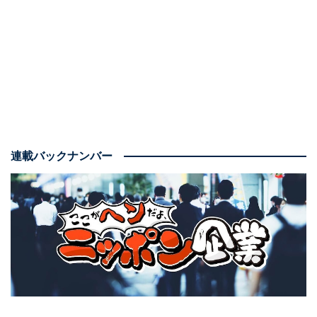
経営陣の変更を踏まえ、時代や新しい環境に即し
た、社会から信頼いただける透明性の高い組織体制
および制度整備を重要課題と位置づけてまいりまし
た。
本年1月に発表させていただいておりますが、経営
陣、従業員による聖域なきコンプライアンス順守の
徹底、偏りのない中立的な専門家の協力を得てのガ
連載バックナンバー
バナンス体制の強化等への取り組みを、引き続き全
社一丸となって進めてまいる所存です」
過去よく使われた「ゼロ回答」手法