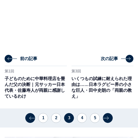
前の記事
次の記事
第1回
第3回
子どものために中華料理店を畳
いくつもの試練に耐えられた理
んだ父の決断｜元サッカー日本
由は……日本ラグビー界の小さ
代表・佐藤寿人が両親に感謝し
な巨人・田中史朗の「両親の教
ているわけ
え」
1
2
3
4
5