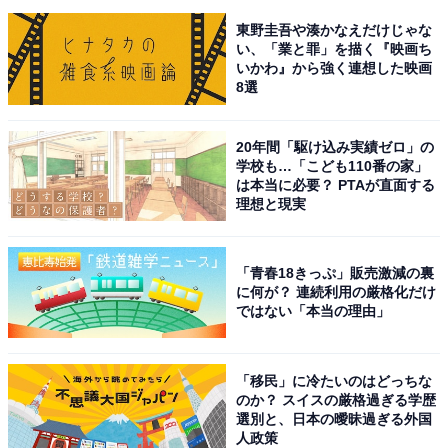
東野圭吾や湊かなえだけじゃな
い、「業と罪」を描く『映画ち
いかわ』から強く連想した映画
8選
20年間「駆け込み実績ゼロ」の
学校も…「こども110番の家」
は本当に必要？ PTAが直面する
理想と現実
「青春18きっぷ」販売激減の裏
に何が？ 連続利用の厳格化だけ
ではない「本当の理由」
「移民」に冷たいのはどっちな
のか？ スイスの厳格過ぎる学歴
選別と、日本の曖昧過ぎる外国
人政策