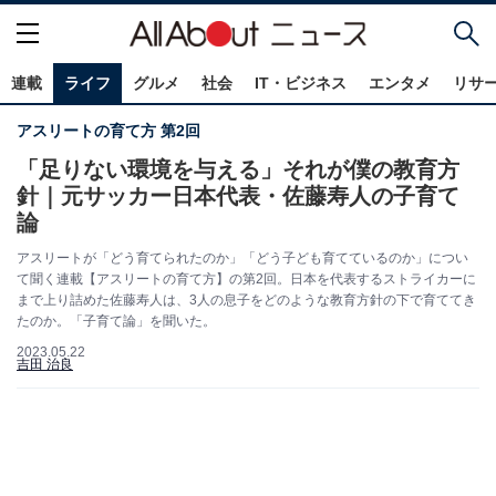
連載
ライフ
グルメ
社会
IT・ビジネス
エンタメ
リサ
アスリートの育て方 第2回
「足りない環境を与える」それが僕の教育方
針｜元サッカー日本代表・佐藤寿人の子育て
論
アスリートが「どう育てられたのか」「どう子ども育てているのか」につい
て聞く連載【アスリートの育て方】の第2回。日本を代表するストライカーに
まで上り詰めた佐藤寿人は、3人の息子をどのような教育方針の下で育ててき
たのか。「子育て論」を聞いた。
2023.05.22
吉田 治良