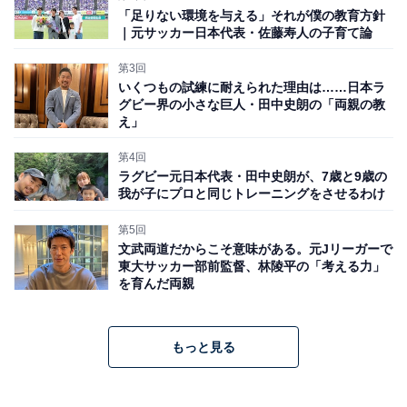
「足りない環境を与える」それが僕の教育方針
｜元サッカー日本代表・佐藤寿人の子育て論
第3回
いくつもの試練に耐えられた理由は……日本ラ
グビー界の小さな巨人・田中史朗の「両親の教
え」
第4回
ラグビー元日本代表・田中史朗が、7歳と9歳の
我が子にプロと同じトレーニングをさせるわけ
第5回
文武両道だからこそ意味がある。元Jリーガーで
東大サッカー部前監督、林陵平の「考える力」
を育んだ両親
もっと見る