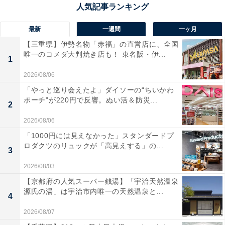
最新
一週間
一ヶ月
【三重県】伊勢名物「赤福」の直営店に、全国
唯一のコメダ大判焼き店も！ 東名阪・伊...
1
2026/08/06
「やっと巡り会えたよ」ダイソーの“ちいかわ
ポーチ”が220円で反響。ぬい活＆防災...
2
2026/08/06
「1000円には見えなかった」スタンダードプ
ロダクツのリュックが「高見えする」の...
3
2026/08/03
【京都府の人気スーパー銭湯】「宇治天然温泉
源氏の湯」は宇治市内唯一の天然温泉と...
4
2026/08/07