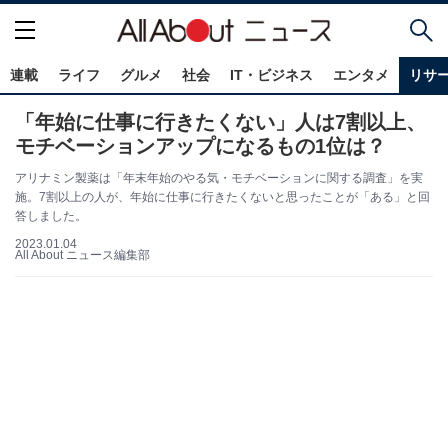
連載
ライフ
グルメ
社会
IT・ビジネス
エンタメ
リサ
「年始に仕事に行きたくない」人は7割以上、
モチベーションアップになるもの1位は？
アリナミン製薬は「年末年始のやる気・モチベーションに関する調査」を実
施。7割以上の人が、年始に仕事に行きたくないと思ったことが「ある」と回
答しました。
2023.01.04
All About ニュース編集部