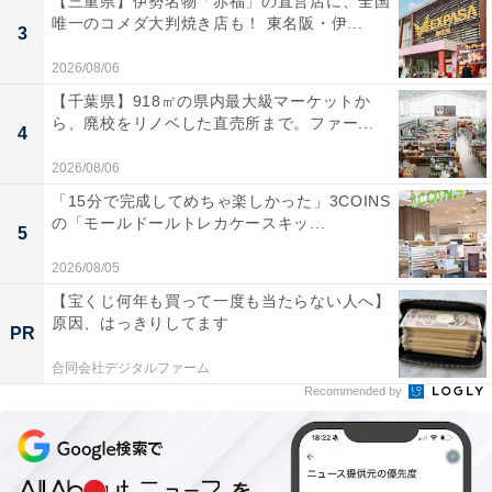
【三重県】伊勢名物「赤福」の直営店に、全国
唯一のコメダ大判焼き店も！ 東名阪・伊...
3
2026/08/06
【千葉県】918㎡の県内最大級マーケットか
ら、廃校をリノベした直売所まで。ファー...
4
2026/08/06
「15分で完成してめちゃ楽しかった」3COINS
の「モールドールトレカケースキッ...
5
2026/08/05
【宝くじ何年も買って一度も当たらない人へ】
原因、はっきりしてます
PR
合同会社デジタルファーム
Recommended by