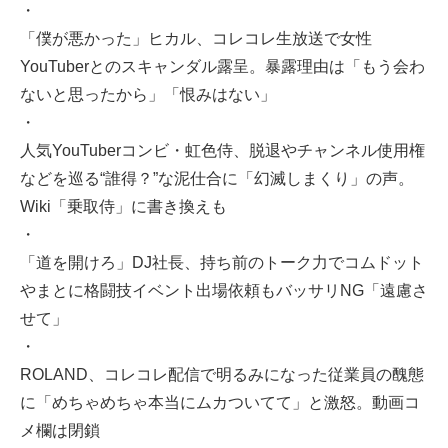
・
「僕が悪かった」ヒカル、コレコレ生放送で女性
YouTuberとのスキャンダル露呈。暴露理由は「もう会わ
ないと思ったから」「恨みはない」
・
人気YouTuberコンビ・虹色侍、脱退やチャンネル使用権
などを巡る“誰得？”な泥仕合に「幻滅しまくり」の声。
Wiki「乗取侍」に書き換えも
・
「道を開けろ」DJ社長、持ち前のトーク力でコムドット
やまとに格闘技イベント出場依頼もバッサリNG「遠慮さ
せて」
・
ROLAND、コレコレ配信で明るみになった従業員の醜態
に「めちゃめちゃ本当にムカついてて」と激怒。動画コ
メ欄は閉鎖