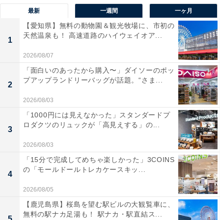
最新
一週間
一ヶ月
【愛知県】無料の動物園＆観光牧場に、市初の
天然温泉も！ 高速道路のハイウェイオア...
1
2026/08/07
「面白いのあったから購入〜」ダイソーのポッ
プアップランドリーバッグが話題。“さま...
2
2026/08/03
「1000円には見えなかった」スタンダードプ
ロダクツのリュックが「高見えする」の...
3
2026/08/03
「15分で完成してめちゃ楽しかった」3COINS
の「モールドールトレカケースキッ...
4
2026/08/05
【鹿児島県】桜島を望む駅ビルの大観覧車に、
無料の駅ナカ足湯も！ 駅ナカ・駅直結ス...
5