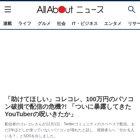
連載
ライフ
グルメ
社会
IT・ビジネス
エンタメ
リサ
「助けてほしい」コレコレ、100万円のパソコ
ン破損で配信の危機?! 「ついに暴露してきた
YouTuberの呪いきたか」
配信者のコレコレさんが12月1日、Twitterコミュニティのスペースで配信。ま
だ2年ほどしか使っていないパソコンが壊れたと話し、視聴者らへ「分かる人
いる？」とSOSを出しました。