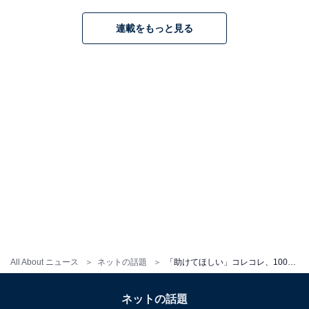
連載をもっと見る
All About ニュース
ネットの話題
「助けてほしい」コレコレ、100万円のパソコン破損で配信の危機?! 「ついに暴露してきたYouTuberの呪いきたか」
ネットの話題