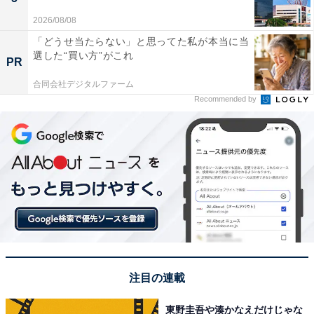
2026/08/08
「どうせ当たらない」と思ってた私が本当に当
選した“買い方”がこれ
PR
合同会社デジタルファーム
Recommended by
注目の連載
東野圭吾や湊かなえだけじゃな