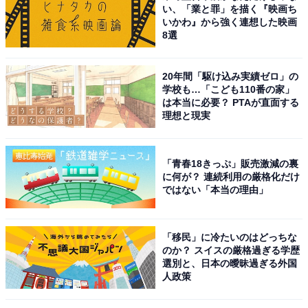
い、「業と罪」を描く『映画ち
いかわ』から強く連想した映画
8選
20年間「駆け込み実績ゼロ」の
学校も…「こども110番の家」
は本当に必要？ PTAが直面する
理想と現実
「青春18きっぷ」販売激減の裏
に何が？ 連続利用の厳格化だけ
ではない「本当の理由」
「移民」に冷たいのはどっちな
のか？ スイスの厳格過ぎる学歴
選別と、日本の曖昧過ぎる外国
人政策