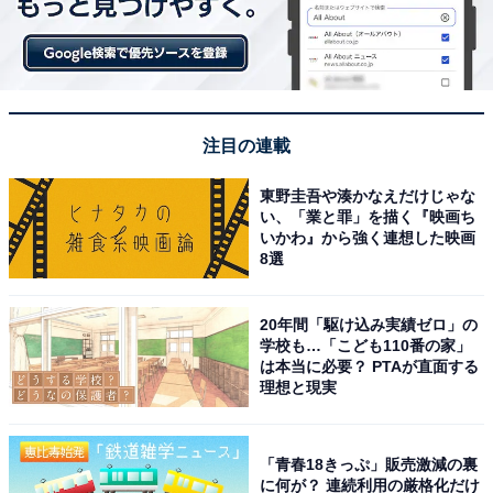
ポニョの「ハムラーメン」再現レシピ
注目の連載
東野圭吾や湊かなえだけじゃな
い、「業と罪」を描く『映画ち
いかわ』から強く連想した映画
8選
20年間「駆け込み実績ゼロ」の
学校も…「こども110番の家」
は本当に必要？ PTAが直面する
理想と現実
■材料（1人分）
「青春18きっぷ」販売激減の裏
に何が？ 連続利用の厳格化だけ
・チキンラーメン：1袋