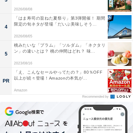
鍋でゆでることなく丼にそのまま注ぐだけでOKというこ
2026/08/08
とで、おそらくリサが使ったのはこの即席めんではない
「はま寿司の旨ねた夏祭り」第3弾開催！ 期間
でしょうか。早速、再現してみましょう！
限定の旬ネタが登場「だいぶ美味しそう...
4
2026/08/05
桃みたいな「プラム」「ソルダム」「ネクタリ
ン」の違いとは？ 桃の仲間はどれ？ 味...
5
2023/08/16
「え、こんなセールやってたの？」80％OFF
以上が続々登場！Amazonの本気が...
PR
Amazon
Recommended by