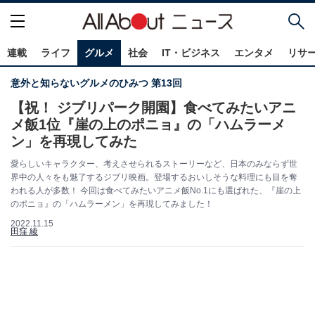
連載
ライフ
グルメ
社会
IT・ビジネス
エンタメ
リサ
意外と知らないグルメのひみつ 第13回
【祝！ ジブリパーク開園】食べてみたいアニ
メ飯1位『崖の上のポニョ』の「ハムラーメ
ン」を再現してみた
愛らしいキャラクター、考えさせられるストーリーなど、日本のみならず世
界中の人々をも魅了するジブリ映画。登場するおいしそうな料理にも目を奪
われる人が多数！ 今回は食べてみたいアニメ飯No.1にも選ばれた、『崖の上
のポニョ』の「ハムラーメン」を再現してみました！
2022.11.15
田窪 綾