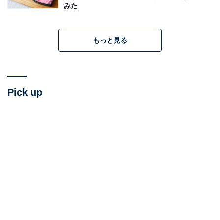
みた
もっと見る
(c)2008 Studio Ghibli・NDHDMT
今回作る「ハムラーメン」は、宗介の母・リサが2人の
Pick up
ために作ったもの。ハムのおいしさを知っているポニョ
が大はしゃぎで喜ぶ様子が、とっても子どもらしくてか
わいいシーンです。
キーボードアプリ「Simeji」を運営するバイドゥが行っ
た調査による
「Z世代が選ぶ!!『食べてみたいアニメ飯TOP10』」
で
も、この「ハムラーメン」が1位に選ばれています。