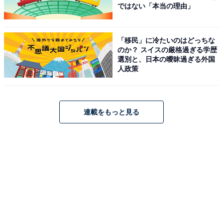
ではない「本当の理由」
・ゆで卵：半分
・ハム（厚切り）：1枚
・長ネギ：5cm程度
「移民」に冷たいのはどっちな
のか？ スイスの厳格過ぎる学歴
・お湯（分量外）：400mL
選別と、日本の曖昧過ぎる外国
人政策
■作り方
連載をもっと見る