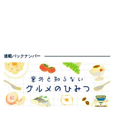
シンプルで簡単、おいしい！ ポニョの「ハムラー
メン」
『崖の上のポニョ』は、5歳の男の子・宗介と、その宗
介に恋をした魚の子・ポニョの冒険を描くファンタジー
映画。魔法使いの父・フジモトから逃げだそうと家出を
したところ、ガラス瓶に挟まって身動きが取れずにいた
連載バックナンバー
ポニョを、海辺で宗介が助けたのが始まりです。