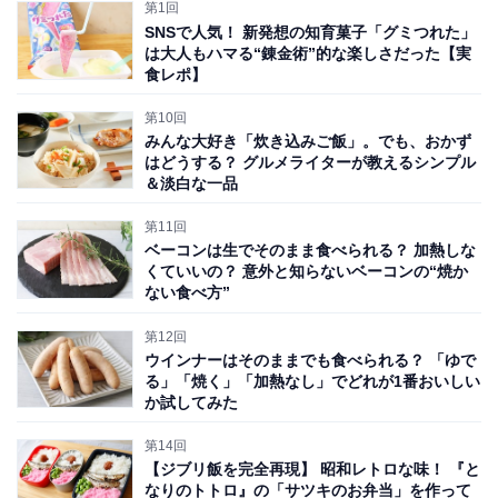
第1回
SNSで人気！ 新発想の知育菓子「グミつれた」
は大人もハマる“錬金術”的な楽しさだった【実
食レポ】
(c)2008 Studio Ghibli・NDHDMT
第10回
みんな大好き「炊き込みご飯」。でも、おかず
はどうする？ グルメライターが教えるシンプル
その後、フジモトに連れ戻されるものの、宗介に会いた
＆淡白な一品
くて海中から飛び出してきたポニョ。魔法の力で人間の
第11回
姿になり、大きくうねる波を飛び跳ねながら宗介を追い
ベーコンは生でそのまま食べられる？ 加熱しな
かけるシーンは、1度見たら忘れられないほどインパク
くていいの？ 意外と知らないベーコンの“焼か
ない食べ方”
トがありますよね。
第12回
ウインナーはそのままでも食べられる？ 「ゆで
る」「焼く」「加熱なし」でどれが1番おいしい
か試してみた
第14回
【ジブリ飯を完全再現】 昭和レトロな味！ 『と
なりのトトロ』の「サツキのお弁当」を作って