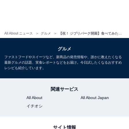
1：チキンラーメンを袋から出し、丼に400mLのお湯
（袋裏の表記通り）を注ぎ、ふたをして3分待ちます。
All About ニュース
グルメ
【祝！ ジブリパーク開園】食べてみたいアニメ飯1位『崖の上のポニョ』の「ハムラーメン」を再現してみた
グルメ
ファストフードやスイーツなど、新商品の発売情報や、誰かに教えたくなる
最新グルメの話題、実食レポートなどをお届け。今日試したくなるおすすめ
レシピも紹介しています。
関連サービス
All About
All About Japan
イチオシ
サイト情報