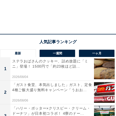
最新
一週間
一ヶ月
ステラおばさんのクッキー、詰め放題に「ミ
ニ」登場！ 1500円で「約23枚ほど詰...
(c)2008 Studio Ghibli・NDHDMT
1
2026/08/04
作り方はとても簡単！ 丼に即席めんを入れ、お湯を注い
「ガスト食堂、本気出しました」ガスト、定食
4種ご飯大盛り無料キャンペーン「うおお...
でふたをし、その後具材を盛り付けるだけ。味付けも不
2
要です。停電の中、リサがササッと作っていたのが印象
2026/08/06
的でした。
「ハリー・ポッター×クリスピー・クリーム・
ドーナツ」が日本初コラボ！ 4寮のドー...
3