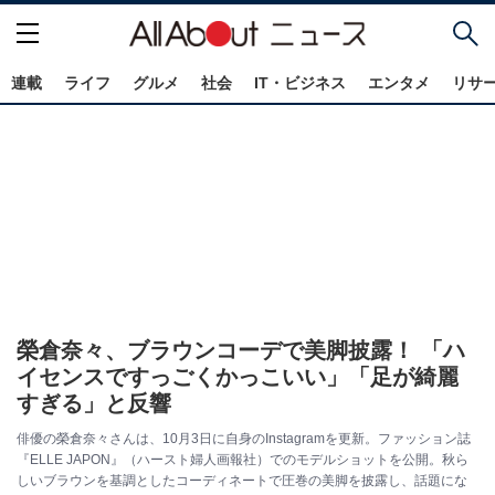
連載
ライフ
グルメ
社会
IT・ビジネス
エンタメ
リサ
榮倉奈々、ブラウンコーデで美脚披露！ 「ハ
イセンスですっごくかっこいい」「足が綺麗
すぎる」と反響
俳優の榮倉奈々さんは、10月3日に自身のInstagramを更新。ファッション誌
『ELLE JAPON』（ハースト婦人画報社）でのモデルショットを公開。秋ら
しいブラウンを基調としたコーディネートで圧巻の美脚を披露し、話題にな