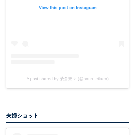
View this post on Instagram
A post shared by 榮倉奈々 (@nana_eikura)
夫婦ショット