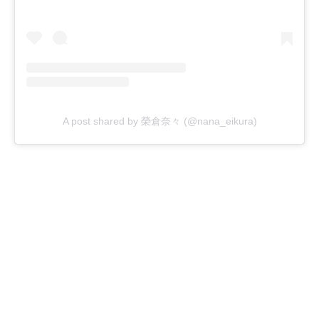
A post shared by 榮倉奈々 (@nana_eikura)