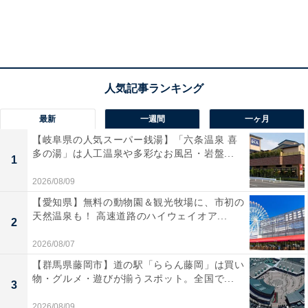
最新
一週間
一ヶ月
【岐阜県の人気スーパー銭湯】「六条温泉 喜
多の湯」は人工温泉や多彩なお風呂・岩盤...
1
2026/08/09
【愛知県】無料の動物園＆観光牧場に、市初の
天然温泉も！ 高速道路のハイウェイオア...
2
2026/08/07
【群馬県藤岡市】道の駅「ららん藤岡」は買い
物・グルメ・遊びが揃うスポット。全国で...
3
2026/08/09