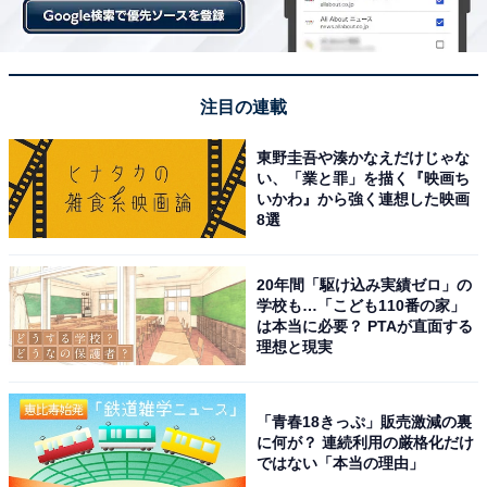
注目の連載
東野圭吾や湊かなえだけじゃな
い、「業と罪」を描く『映画ち
いかわ』から強く連想した映画
8選
20年間「駆け込み実績ゼロ」の
学校も…「こども110番の家」
は本当に必要？ PTAが直面する
理想と現実
「青春18きっぷ」販売激減の裏
に何が？ 連続利用の厳格化だけ
ではない「本当の理由」