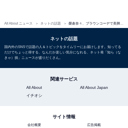
All About ニュース
ネットの話題
榮倉奈々、ブラウンコーデで美脚披露！ 「ハイセンスですっごくかっこいい」「足が綺麗すぎる」と反響
ネットの話題
国内外のSNSで話題の人＆トピックをタイムリーにお届けします。知ってる
だけでちょっと得する、なんだか楽しい気分になれる、ネット発「知ら（な
きゃ）損」ニュースが盛りだくさん。
関連サービス
All About
All About Japan
イチオシ
サイト情報
会社概要
広告掲載