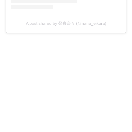
A post shared by 榮倉奈々 (@nana_eikura)